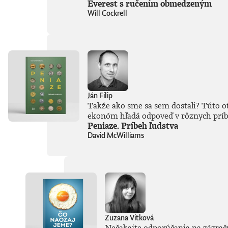
Everest s ručením obmedzeným
Will Cockrell
Ján Filip
Takže ako sme sa sem dostali? Túto ot
ekonóm hľadá odpoveď v rôznych príbeh
Peniaze. Príbeh ľudstva
David McWilliams
Zuzana Vitková
Nečakajte odporúčania na zázračnú