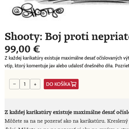
Shooty: Boj proti nepriate
99,00 €
Z každej karikatúry existuje maximálne desať očíslovaných vý
vtip, ktorý komentuje jav alebo udalosť dnešného dňa. Pozriete
DO KOŠÍKA
−
+
Z každej karikatúry existuje maximálne desať očís
Môžete sa na ne pozerať ako na karikatúru. Kreslený 