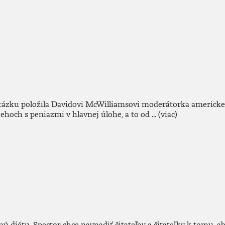
ázku položila Davidovi McWilliamsovi moderátorka americkej t
och s peniazmi v hlavnej úlohe, a to od ...
(viac)
 diétu. Spector chce navnadiť čitateľov a čitateľky k tomu, aby