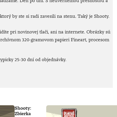
achádzame. Deň po dni. S neuveriteľnou presnosťou a
rý by ste si radi zavesili na stenu. Taký je Shooty.
íte pri novinovej tlači, ani na internete. Obrázky sú
archívnom 320-gramovom papieri Fineart, procesom
ypicky 25-30 dní od objednávky.
Shooty:
Zbierka