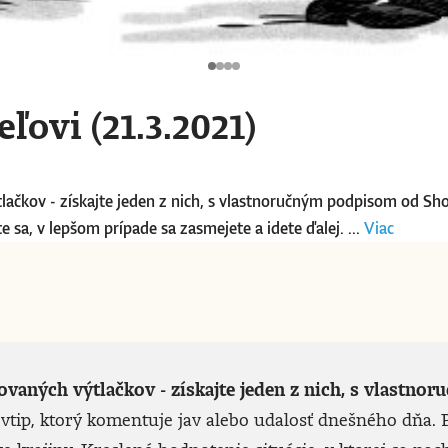
ľovi (21.3.2021)
tlačkov - získajte jeden z nich, s vlastnoručným podpisom od Sh
 sa, v lepšom prípade sa zasmejete a idete ďalej. ...
Viac
lovaných výtlačkov - získajte jeden z nich, s vlast
vtip, ktorý komentuje jav alebo udalosť dnešného dňa. P