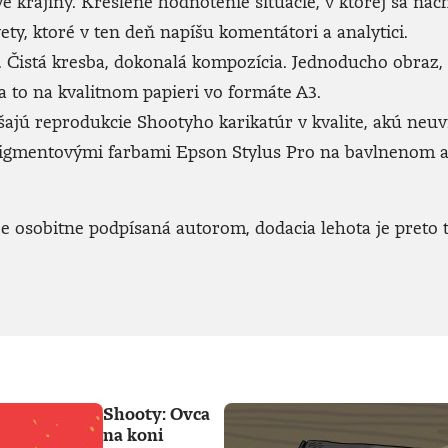
ve krajiny. Kreslené hodnotenie situácie, v ktorej sa n
ety, ktoré v ten deň napíšu komentátori a analytici.
Čistá kresba, dokonalá kompozícia. Jednoducho obraz, kto
 to na kvalitnom papieri vo formáte A3.
jú reprodukcie Shootyho karikatúr v kvalite, akú neuvid
 pigmentovými farbami Epson Stylus Pro na bavlnenom 
 osobitne podpísaná autorom, dodacia lehota je preto t
Shooty: Ovca
na koni