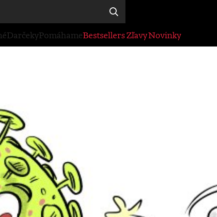
né
Darčeky
Pomáhame
Bestsellers
Zľavy
Novinky