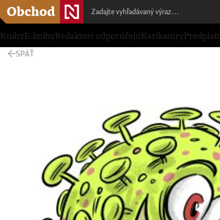
Knihy
E-knihy
Redaktori odporúčajú
Karikatúry
Predplat
SPÄŤ