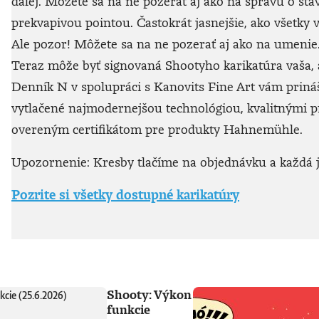
ďalej. Môžete sa na ne pozerať aj ako na správu o sta
prekvapivou pointou. Častokrát jasnejšie, ako všetky v
Ale pozor! Môžete sa na ne pozerať aj ako na umenie. 
Teraz môže byť signovaná Shootyho karikatúra vaša, a
Denník N v spolupráci s Kanovits Fine Art vám prináša
vytlačené najmodernejšou technológiou, kvalitnými
overeným certifikátom pre produkty Hahnemühle.
Upozornenie: Kresby tlačíme na objednávku a každá je
Pozrite si všetky dostupné karikatúry
Shooty: Výkon
funkcie