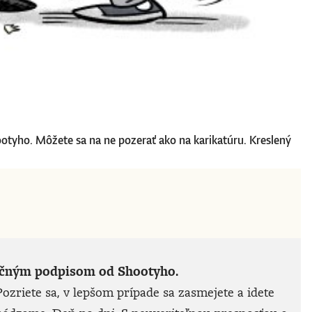
ootyho. Môžete sa na ne pozerať ako na karikatúru. Kreslený
noručným podpisom od Shootyho.
ozriete sa, v lepšom prípade sa zasmejete a idete