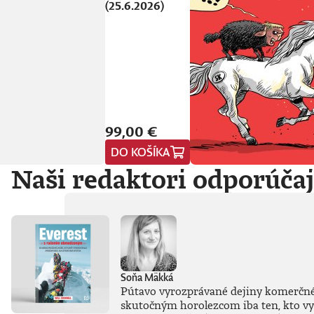
(25.6.2026)
99,00 €
DO KOŠÍKA
Naši redaktori odporúča
Soňa Mäkká
Pútavo vyrozprávané dejiny komerčného
skutočným horolezcom iba ten, kto vys