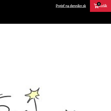
0
Prejsť na dennikn.sk
Košík