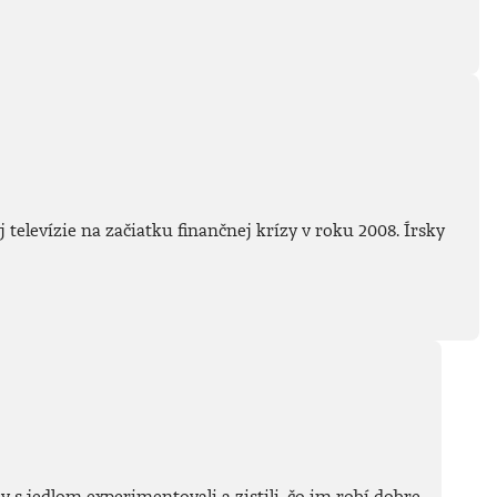
elevízie na začiatku finančnej krízy v roku 2008. Írsky
 s jedlom experimentovali a zistili, čo im robí dobre.