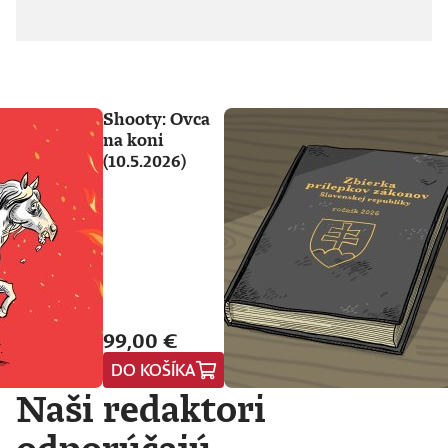
Shooty: Ovca
na koni
(10.5.2026)
99,00 €
DO KOŠÍKA
Naši redaktori