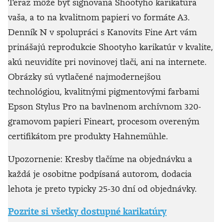
Teraz môže byť signovaná Shootyho karikatúra
vaša, a to na kvalitnom papieri vo formáte A3.
Denník N v spolupráci s Kanovits Fine Art vám
prinášajú reprodukcie Shootyho karikatúr v kvalite,
akú neuvidíte pri novinovej tlači, ani na internete.
Obrázky sú vytlačené najmodernejšou
technológiou, kvalitnými pigmentovými farbami
Epson Stylus Pro na bavlnenom archívnom 320-
gramovom papieri Fineart, procesom overeným
certifikátom pre produkty Hahnemühle.
Upozornenie: Kresby tlačíme na objednávku a
každá je osobitne podpísaná autorom, dodacia
lehota je preto typicky 25-30 dní od objednávky.
Pozrite si všetky dostupné karikatúry