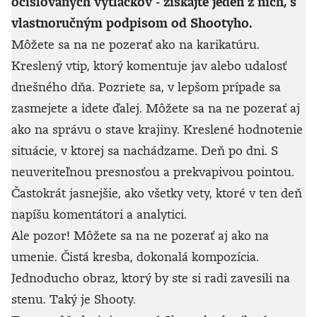
očíslovaných výtlačkov - získajte jeden z nich, s
vlastnoručným podpisom od Shootyho.
Môžete sa na ne pozerať ako na karikatúru.
Kreslený vtip, ktorý komentuje jav alebo udalosť
dnešného dňa. Pozriete sa, v lepšom prípade sa
zasmejete a idete ďalej. Môžete sa na ne pozerať aj
ako na správu o stave krajiny. Kreslené hodnotenie
situácie, v ktorej sa nachádzame. Deň po dni. S
neuveriteľnou presnosťou a prekvapivou pointou.
Častokrát jasnejšie, ako všetky vety, ktoré v ten deň
napíšu komentátori a analytici.
Ale pozor! Môžete sa na ne pozerať aj ako na
umenie. Čistá kresba, dokonalá kompozícia.
Jednoducho obraz, ktorý by ste si radi zavesili na
stenu. Taký je Shooty.