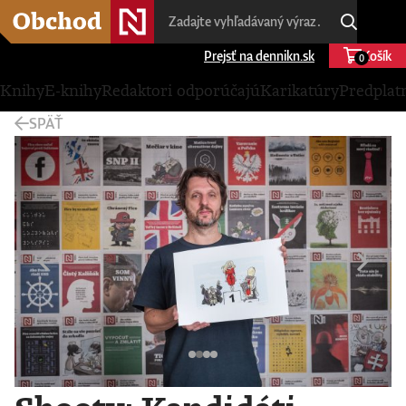
Prejsť na dennikn.sk
Košík
0
Knihy
E-knihy
Redaktori odporúčajú
Karikatúry
Predplat
SPÄŤ