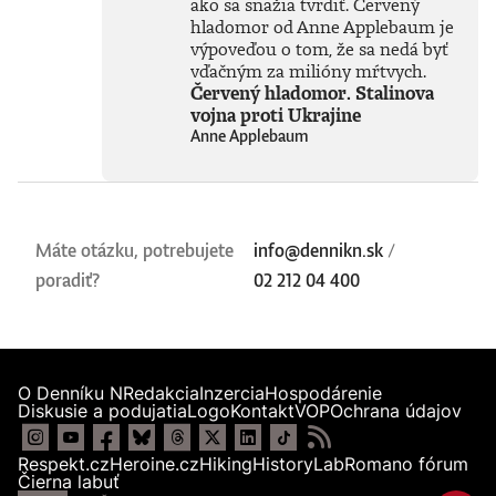
ako sa snažia tvrdiť. Červený
hladomor od Anne Applebaum je
výpoveďou o tom, že sa nedá byť
vďačným za milióny mŕtvych.
Červený hladomor. Stalinova
vojna proti Ukrajine
Anne Applebaum
Máte otázku, potrebujete
info@dennikn.sk
/
poradiť?
02 212 04 400
O Denníku N
Redakcia
Inzercia
Hospodárenie
Diskusie a podujatia
Logo
Kontakt
VOP
Ochrana údajov
Respekt.cz
Heroine.cz
Hiking
HistoryLab
Romano fórum
Čierna labuť