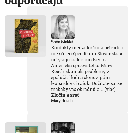
odporúčajú
Soňa Mäkká
Konflikty medzi ľuďmi a prírodou
nie sú len špecifikom Slovenska a
netýkajú sa len medveďov.
Americká spisovateľka Mary
Roach skúmala problémy v
spolužití ľudí a slonov, púm,
leopardov či čajok. Dočítate sa, že
makaky vás okradnú o ...
(viac)
Zločin a srsť
Mary Roach