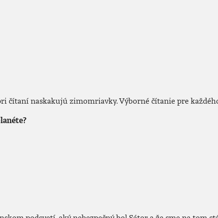
pri čítaní naskakujú zimomriavky. Výborné čítanie pre každého,
lanéte?
enskom podsvetí, aký nebezpečný bol Sátor a že sme na tom stále