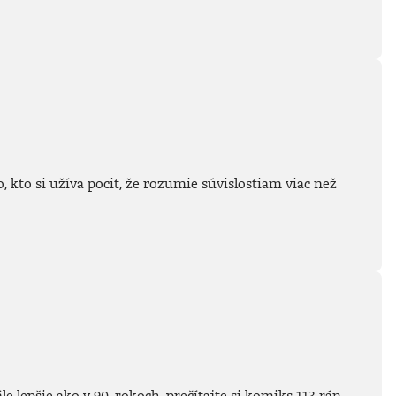
 kto si užíva pocit, že rozumie súvislostiam viac než
 lepšie ako v 90. rokoch, prečítajte si komiks 113 rán.