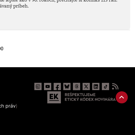
ávaný príbeh.
00
ch práv
)