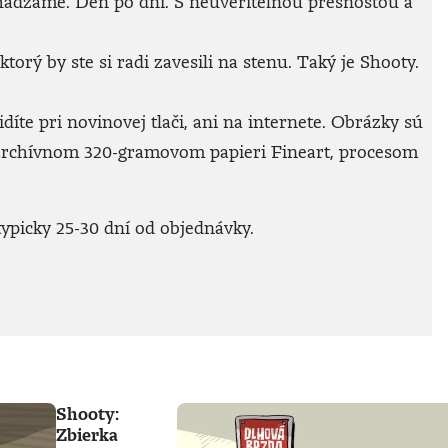
achádzame. Deň po dni. S neuveriteľnou presnosťou a
rý by ste si radi zavesili na stenu. Taký je Shooty.
íte pri novinovej tlači, ani na internete. Obrázky sú
archívnom 320-gramovom papieri Fineart, procesom
ypicky 25-30 dní od objednávky.
Shooty:
Zbierka