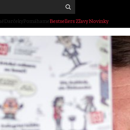
né
Darčeky
Pomáhame
Bestsellers
Zľavy
Novinky