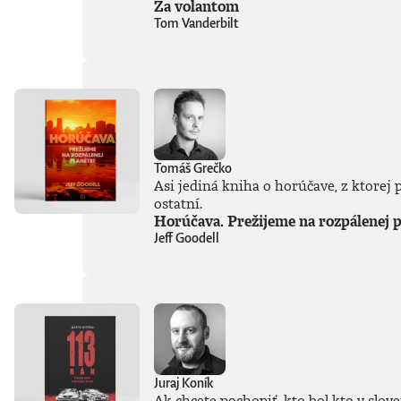
Za volantom
Tom Vanderbilt
Tomáš Grečko
Asi jediná kniha o horúčave, z ktorej 
ostatní.
Horúčava. Prežijeme na rozpálenej p
Jeff Goodell
Juraj Koník
Ak chcete pochopiť, kto bol kto v slov