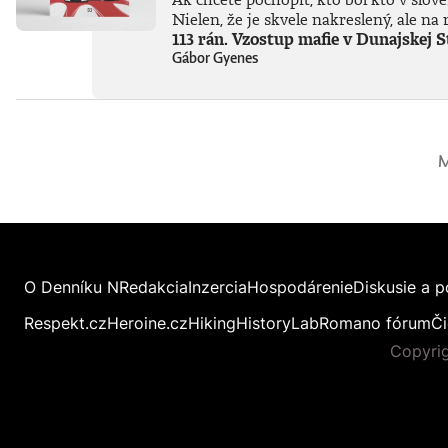
Nielen, že je skvele nakreslený, ale 
113 rán. Vzostup mafie v Dunajskej 
Gábor Gyenes
M
O Denníku N
Redakcia
Inzercia
Hospodárenie
Diskusie a p
Respekt.cz
Heroine.cz
Hiking
HistoryLab
Romano fórum
Či
Copyrig