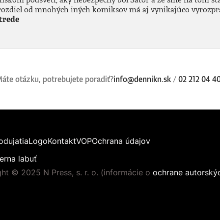
na rozdiel od mnohých iných komiksov má aj vynikajúco vyrozpr
Strede
áte otázku, potrebujete poradiť?
info@dennikn.sk
/
02 212 04 4
odujatia
Logo
Kontakt
VOP
Ochrana údajov
erna labuť
ht © 2025 N Press, s. r. o. (informácie o
ochrane autorský