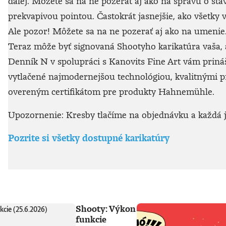
ďalej. Môžete sa na ne pozerať aj ako na správu o sta
prekvapivou pointou. Častokrát jasnejšie, ako všetky v
Ale pozor! Môžete sa na ne pozerať aj ako na umenie. 
Teraz môže byť signovaná Shootyho karikatúra vaša, a
Denník N v spolupráci s Kanovits Fine Art vám prináša
vytlačené najmodernejšou technológiou, kvalitnými
overeným certifikátom pre produkty Hahnemühle.
Upozornenie: Kresby tlačíme na objednávku a každá je
Pozrite si všetky dostupné karikatúry
Shooty: Výkon
funkcie