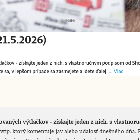
1.5.2026)
tlačkov - získajte jeden z nich, s vlastnoručným podpisom od Sh
 sa, v lepšom prípade sa zasmejete a idete ďalej. ...
Viac
lovaných výtlačkov - získajte jeden z nich, s vlast
vtip, ktorý komentuje jav alebo udalosť dnešného dňa. P