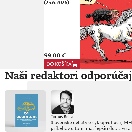
(25.6.2026)
99,00 €
DO KOŠÍKA
Naši redaktori odporúča
Tomáš Bella
Slovenské debaty o cyklopruhoch, MHD č
príbehov o tom, mať lepšiu dopravu a 