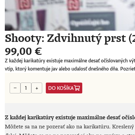
Shooty: Zdvihnutý prst (2
99,00 €
Z každej karikatúry existuje maximálne desať očíslovaných vý
vtip, ktorý komentuje jav alebo udalosť dnešného dňa. Pozriete
DO KOŠÍKA
−
+
Z každej karikatúry existuje maximálne desať očís
Môžete sa na ne pozerať ako na karikatúru. Kreslený 