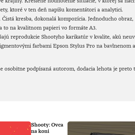
ve krajiny. Kreslené hodnotenie situácie, v ktorej sa n
ety, ktoré v ten deň napíšu komentátori a analytici.
Čistá kresba, dokonalá kompozícia. Jednoducho obraz, kto
 to na kvalitnom papieri vo formáte A3.
jú reprodukcie Shootyho karikatúr v kvalite, akú neuvid
 pigmentovými farbami Epson Stylus Pro na bavlnenom 
 osobitne podpísaná autorom, dodacia lehota je preto t
Shooty: Ovca
na koni