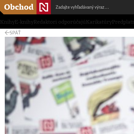
Knihy
E-knihy
Redaktori odporúčajú
Karikatúry
Predplat
SPÄŤ