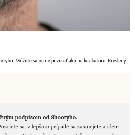
ootyho. Môžete sa na ne pozerať ako na karikatúru. Kreslený
noručným podpisom od Shootyho.
ozriete sa, v lepšom prípade sa zasmejete a idete