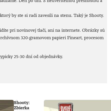
achádzame. Deň po dni. S neuveriteľnou presnosťou a
rý by ste si radi zavesili na stenu. Taký je Shooty.
íte pri novinovej tlači, ani na internete. Obrázky sú
archívnom 320-gramovom papieri Fineart, procesom
ypicky 25-30 dní od objednávky.
Shooty:
Zbierka