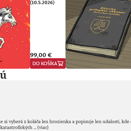
(10.5.2026)
99,00 €
DO KOŠÍKA
jú
 si vyberá z koláča len hrozienka a popisuje len udalosti, kde s
katastrofických ...
(viac)