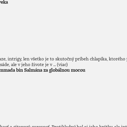
veka
e, intrigy, len všetko je to skutočný príbeh chlapíka, ktorého 
e, ale v jeho živote je v ...
(viac)
mmada bin Salmána za globálnou mocou
osť a gitarovú surovosť. Protikladný bol aj jeho krátky, ale 