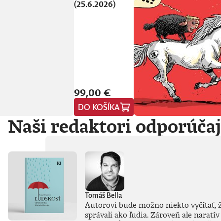
(25.6.2026)
99,00 €
DO KOŠÍKA
Naši redaktori odporúča
Tomáš Bella
Autorovi bude možno niekto vyčítať, že
správali ako ľudia. Zároveň ale naratív 