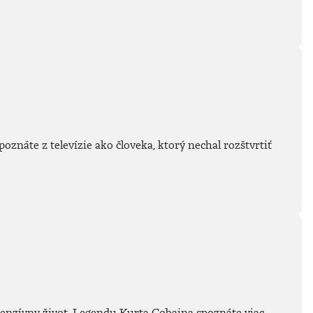
poznáte z televízie ako človeka, ktorý nechal rozštvrtiť
intenzívny život. Legendu Kurta Cobaina spoznáte viac