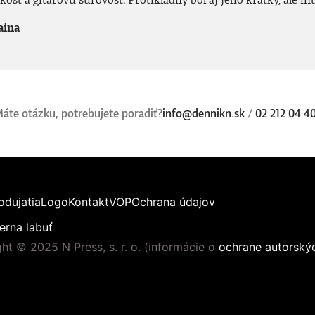
aina
áte otázku, potrebujete poradiť?
info@dennikn.sk
/
02 212 04 4
odujatia
Logo
Kontakt
VOP
Ochrana údajov
erna labuť
ht © 2025 N Press, s. r. o. (informácie o
ochrane autorský