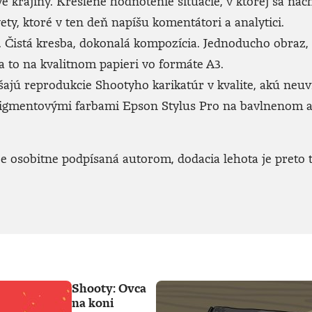
ve krajiny. Kreslené hodnotenie situácie, v ktorej sa n
ety, ktoré v ten deň napíšu komentátori a analytici.
Čistá kresba, dokonalá kompozícia. Jednoducho obraz, kto
 to na kvalitnom papieri vo formáte A3.
jú reprodukcie Shootyho karikatúr v kvalite, akú neuvid
 pigmentovými farbami Epson Stylus Pro na bavlnenom 
 osobitne podpísaná autorom, dodacia lehota je preto t
Shooty: Ovca
na koni