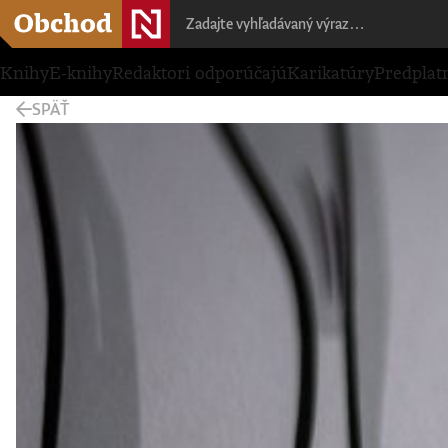
Knihy
E-knihy
Redaktori odporúčajú
Karikatúry
Predplat
SPÄŤ