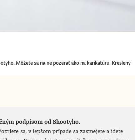
ootyho. Môžete sa na ne pozerať ako na karikatúru. Kreslený
noručným podpisom od Shootyho.
ozriete sa, v lepšom prípade sa zasmejete a idete