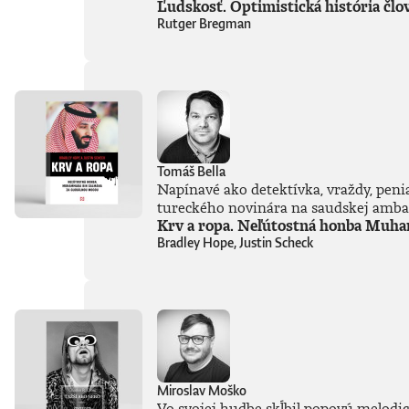
Ľudskosť. Optimistická história člo
Rutger Bregman
Tomáš Bella
Napínavé ako detektívka, vraždy, peniaz
tureckého novinára na saudskej ambasád
Krv a ropa. Neľútostná honba Muha
Bradley Hope, Justin Scheck
Miroslav Moško
Vo svojej hudbe skĺbil popovú melodick