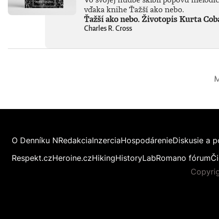
vďaka knihe Ťažší ako nebo.
Ťažší ako nebo. Životopis Kurta Cob
Charles R. Cross
M
O Denníku N
Redakcia
Inzercia
Hospodárenie
Diskusie a p
Respekt.cz
Heroine.cz
Hiking
HistoryLab
Romano fórum
Či
Copyrig