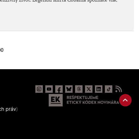
00
ch práv
)