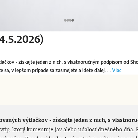
4.5.2026)
tlačkov - získajte jeden z nich, s vlastnoručným podpisom od Sh
 sa, v lepšom prípade sa zasmejete a idete ďalej. ...
Viac
lovaných výtlačkov - získajte jeden z nich, s vlast
vtip, ktorý komentuje jav alebo udalosť dnešného dňa. P