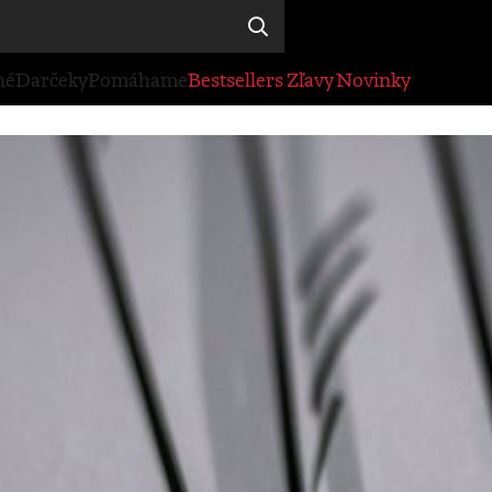
né
Darčeky
Pomáhame
Bestsellers
Zľavy
Novinky