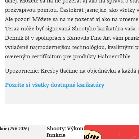
ďalej. Môžete sa na ne pozerať aj ako na správu o sta
prekvapivou pointou. Častokrát jasnejšie, ako všetky v
Ale pozor! Môžete sa na ne pozerať aj ako na umenie. 
Teraz môže byť signovaná Shootyho karikatúra vaša, a
Denník N v spolupráci s Kanovits Fine Art vám prináša
vytlačené najmodernejšou technológiou, kvalitnými
overeným certifikátom pre produkty Hahnemühle.
Upozornenie: Kresby tlačíme na objednávku a každá je
Pozrite si všetky dostupné karikatúry
Shooty: Výkon
funkcie