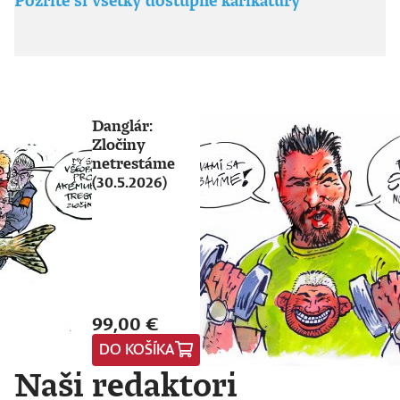
Danglár:
Zločiny
netrestáme
(30.5.2026)
99,00 €
DO KOŠÍKA
Naši redaktori