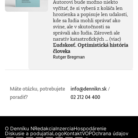
Autorovi bude možno niekto
vyčítať, že si vyberá z koláča len
hrozienka a popisuje len udalosti,
kde sa ľudia mohli správať ako
svine, ale v skutočnosti sa
správali ako ľudia. Zároveň ale
naratív katastrofických ...
(viac)
Ľudskosť. Optimistická história
človeka
Rutger Bregman
Máte otázku, potrebujete
info@dennikn.sk
/
poradiť?
02 212 04 400
O Denníku N
Redakcia
Inzercia
Hospodárenie
Diskusie a podujatia
Logo
Kontakt
VOP
Ochrana údajov