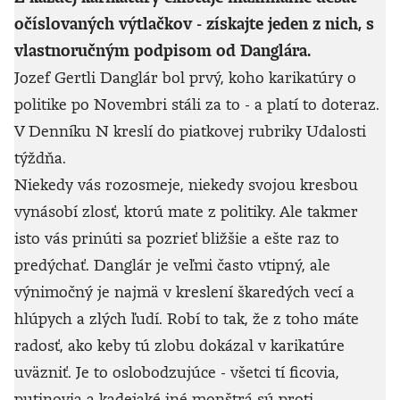
očíslovaných výtlačkov - získajte jeden z nich, s
vlastnoručným podpisom od Danglára.
Jozef Gertli Danglár bol prvý, koho karikatúry o
politike po Novembri stáli za to - a platí to doteraz.
V Denníku N kreslí do piatkovej rubriky Udalosti
týždňa.
Niekedy vás rozosmeje, niekedy svojou kresbou
vynásobí zlosť, ktorú mate z politiky. Ale takmer
isto vás prinúti sa pozrieť bližšie a ešte raz to
predýchať. Danglár je veľmi často vtipný, ale
výnimočný je najmä v kreslení škaredých vecí a
hlúpych a zlých ľudí. Robí to tak, že z toho máte
radosť, ako keby tú zlobu dokázal v karikatúre
uväzniť. Je to oslobodzujúce - všetci tí ficovia,
putinovia a kadejaké iné monštrá sú proti