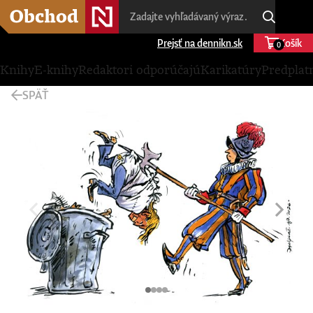
Prejsť na dennikn.sk
Košík
0
Knihy
E-knihy
Redaktori odporúčajú
Karikatúry
Predplat
SPÄŤ