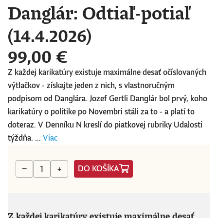
Danglár: Odtiaľ-potiaľ
(14.4.2026)
99,00 €
Z každej karikatúry existuje maximálne desať očíslovaných
výtlačkov - získajte jeden z nich, s vlastnoručným
podpisom od Danglára. Jozef Gertli Danglár bol prvý, koho
karikatúry o politike po Novembri stáli za to - a platí to
doteraz. V Denníku N kreslí do piatkovej rubriky Udalosti
týždňa. ...
Viac
DO KOŠÍKA
−
+
Z každej karikatúry existuje maximálne desať