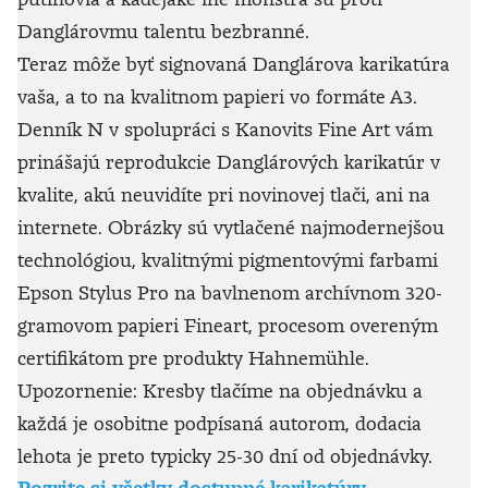
Danglárovmu talentu bezbranné.
Teraz môže byť signovaná Danglárova karikatúra
vaša, a to na kvalitnom papieri vo formáte A3.
Denník N v spolupráci s Kanovits Fine Art vám
prinášajú reprodukcie Danglárových karikatúr v
kvalite, akú neuvidíte pri novinovej tlači, ani na
internete. Obrázky sú vytlačené najmodernejšou
technológiou, kvalitnými pigmentovými farbami
Epson Stylus Pro na bavlnenom archívnom 320-
gramovom papieri Fineart, procesom overeným
certifikátom pre produkty Hahnemühle.
Upozornenie: Kresby tlačíme na objednávku a
každá je osobitne podpísaná autorom, dodacia
lehota je preto typicky 25-30 dní od objednávky.
Pozrite si všetky dostupné karikatúry