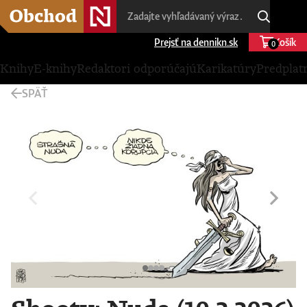
Prejsť na dennikn.sk
Košík
0
Knihy
E-knihy
Redaktori odporúčajú
Karikatúry
Predplat
SPÄŤ