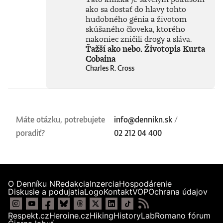
ako sa dostať do hlavy tohto
hudobného génia a životom
skúšaného človeka, ktorého
nakoniec zničili drogy a sláva.
Ťažší ako nebo. Životopis Kurta
Cobaina
Charles R. Cross
Máte otázku, potrebujete
info@dennikn.sk
/
poradiť?
02 212 04 400
O Denníku N
Redakcia
Inzercia
Hospodárenie
Diskusie a podujatia
Logo
Kontakt
VOP
Ochrana údajov
Respekt.cz
Heroine.cz
Hiking
HistoryLab
Romano fórum