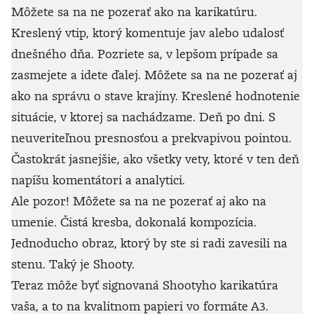
Môžete sa na ne pozerať ako na karikatúru.
Kreslený vtip, ktorý komentuje jav alebo udalosť
dnešného dňa. Pozriete sa, v lepšom prípade sa
zasmejete a idete ďalej. Môžete sa na ne pozerať aj
ako na správu o stave krajiny. Kreslené hodnotenie
situácie, v ktorej sa nachádzame. Deň po dni. S
neuveriteľnou presnosťou a prekvapivou pointou.
Častokrát jasnejšie, ako všetky vety, ktoré v ten deň
napíšu komentátori a analytici.
Ale pozor! Môžete sa na ne pozerať aj ako na
umenie. Čistá kresba, dokonalá kompozícia.
Jednoducho obraz, ktorý by ste si radi zavesili na
stenu. Taký je Shooty.
Teraz môže byť signovaná Shootyho karikatúra
vaša, a to na kvalitnom papieri vo formáte A3.