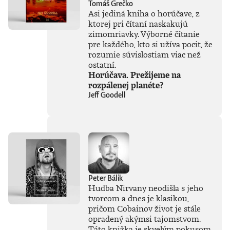
Tomáš Grečko
Asi jediná kniha o horúčave, z
ktorej pri čítaní naskakujú
zimomriavky. Výborné čítanie
pre každého, kto si užíva pocit, že
rozumie súvislostiam viac než
ostatní.
Horúčava. Prežijeme na
rozpálenej planéte?
Jeff Goodell
Peter Bálik
Hudba Nirvany neodišla s jeho
tvorcom a dnes je klasikou,
pričom Cobainov život je stále
opradený akýmsi tajomstvom.
Táto knižka je skvelým pokusom