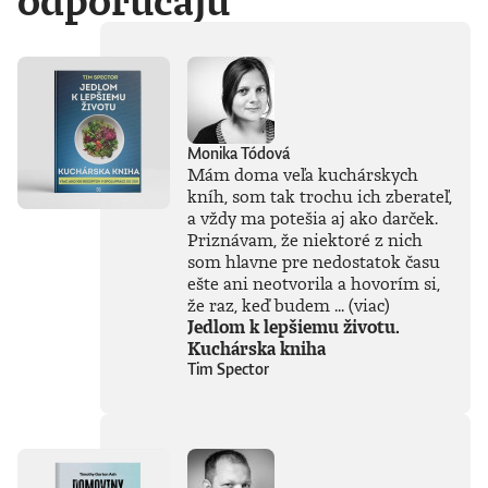
odporúčajú
Monika Tódová
Mám doma veľa kuchárskych
kníh, som tak trochu ich zberateľ,
a vždy ma potešia aj ako darček.
Priznávam, že niektoré z nich
som hlavne pre nedostatok času
ešte ani neotvorila a hovorím si,
že raz, keď budem ...
(viac)
Jedlom k lepšiemu životu.
Kuchárska kniha
Tim Spector