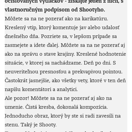
očíslovaných výtlačkov - získajte jeden z nich, s
vlastnoručným podpisom od Shootyho.
Môžete sa na ne pozerať ako na karikatúru.
Kreslený vtip, ktorý komentuje jav alebo udalosť
dnešného dňa. Pozriete sa, v lepšom prípade sa
zasmejete a idete ďalej. Môžete sa na ne pozerať aj
ako na správu o stave krajiny. Kreslené hodnotenie
situácie, v ktorej sa nachádzame. Deň po dni. S
neuveriteľnou presnosťou a prekvapivou pointou.
Častokrát jasnejšie, ako všetky vety, ktoré v ten deň
napíšu komentátori a analytici.
Ale pozor! Môžete sa na ne pozerať aj ako na
umenie. Čistá kresba, dokonalá kompozícia.
Jednoducho obraz, ktorý by ste si radi zavesili na
stenu. Taký je Shooty.