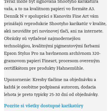
Teraz môže byť signovaná Shootyho karikatúra
vaša, a to na kvalitnom papieri vo formáte A3.
Denník N v spolupráci s Kanovits Fine Art vám
prinášajú reprodukcie Shootyho karikatúr v kvalite,
akú neuvidíte pri novinovej tlači, ani na internete.
Obrázky sú vytlačené najmodernejšou
technológiou, kvalitnými pigmentovými farbami
Epson Stylus Pro na bavlnenom archívnom 320-
gramovom papieri Fineart, procesom overeným
certifikátom pre produkty Hahnemühle.
Upozornenie: Kresby tlačíme na objednávku a
každá je osobitne podpísaná autorom, dodacia
lehota je preto typicky 25-30 dní od objednávky.
Pozrite si všetky dostupné karikatúry