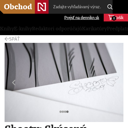
Prejsť na dennikn.sk
Košík
0
Knihy
E-knihy
Redaktori odporúčajú
Karikatúry
Predplat
SPÄŤ