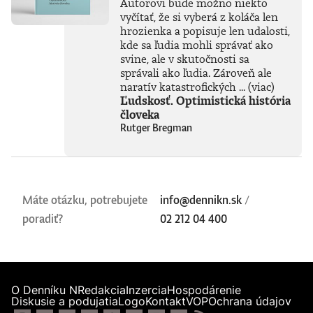
Autorovi bude možno niekto
vyčítať, že si vyberá z koláča len
hrozienka a popisuje len udalosti,
kde sa ľudia mohli správať ako
svine, ale v skutočnosti sa
správali ako ľudia. Zároveň ale
naratív katastrofických ...
(viac)
Ľudskosť. Optimistická história
človeka
Rutger Bregman
Máte otázku, potrebujete
info@dennikn.sk
/
poradiť?
02 212 04 400
O Denníku N
Redakcia
Inzercia
Hospodárenie
Diskusie a podujatia
Logo
Kontakt
VOP
Ochrana údajov