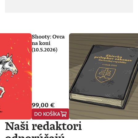
Shooty: Ovca
na koni
(10.5.2026)
99,00 €
DO KOŠÍKA
Naši redaktori