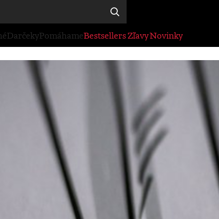
né
Darčeky
Pomáhame
Bestsellers
Zľavy
Novinky