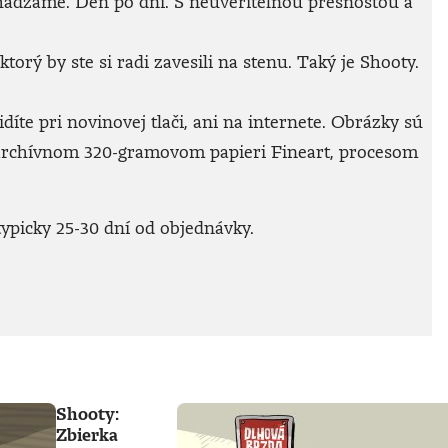
achádzame. Deň po dni. S neuveriteľnou presnosťou a
rý by ste si radi zavesili na stenu. Taký je Shooty.
íte pri novinovej tlači, ani na internete. Obrázky sú
archívnom 320-gramovom papieri Fineart, procesom
ypicky 25-30 dní od objednávky.
Shooty:
Zbierka