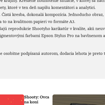
ve krajiny. Kreslené hodnotenie situácie, v ktorej sa n
ety, ktoré v ten deň napíšu komentátori a analytici.
Čistá kresba, dokonalá kompozícia. Jednoducho obraz, kto
 to na kvalitnom papieri vo formáte A3.
jú reprodukcie Shootyho karikatúr v kvalite, akú neuvid
 pigmentovými farbami Epson Stylus Pro na bavlnenom 
 osobitne podpísaná autorom, dodacia lehota je preto t
Shooty: Ovca
na koni