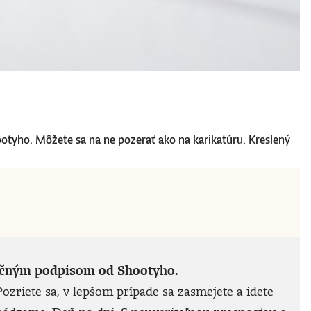
ootyho. Môžete sa na ne pozerať ako na karikatúru. Kreslený
noručným podpisom od Shootyho.
ozriete sa, v lepšom prípade sa zasmejete a idete