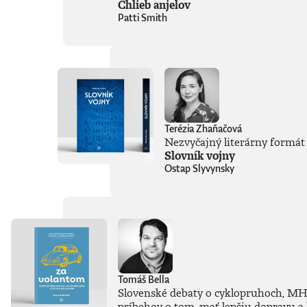
Chlieb anjelov
Patti Smith
Terézia Zhaňačová
Nezvyčajný literárny formát 
Slovník vojny
Ostap Slyvynsky
Tomáš Bella
Slovenské debaty o cyklopruhoch, MHD č
príbehov o tom, mať lepšiu dopravu a 