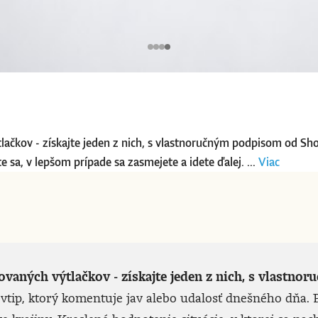
tlačkov - získajte jeden z nich, s vlastnoručným podpisom od Sh
 sa, v lepšom prípade sa zasmejete a idete ďalej. ...
Viac
lovaných výtlačkov - získajte jeden z nich, s vlast
vtip, ktorý komentuje jav alebo udalosť dnešného dňa. P