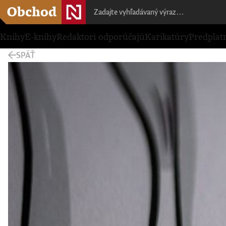
Knihy
E-knihy
Redaktori odporúčajú
Karikatúry
Predplat
SPÄŤ