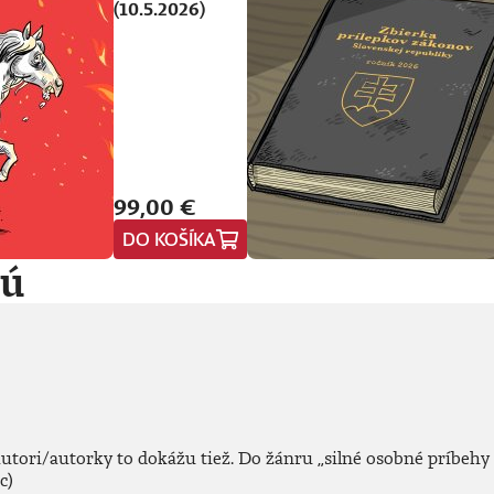
(10.5.2026)
99,00 €
DO KOŠÍKA
jú
autori/autorky to dokážu tiež. Do žánru
„
silné osobné príbehy 
c)