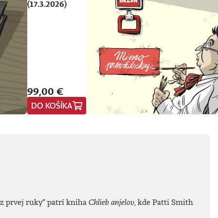
(17.3.2026)
99,00 €
DO KOŠÍKA
z prvej ruky
“
patrí kniha
Chlieb anjelov
, kde Patti Smith