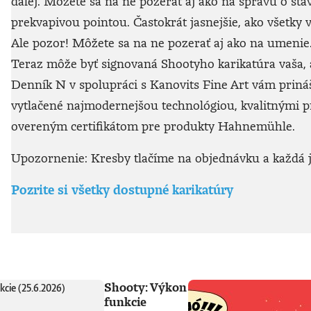
ďalej. Môžete sa na ne pozerať aj ako na správu o sta
prekvapivou pointou. Častokrát jasnejšie, ako všetky v
Ale pozor! Môžete sa na ne pozerať aj ako na umenie. 
Teraz môže byť signovaná Shootyho karikatúra vaša, a
Denník N v spolupráci s Kanovits Fine Art vám prináša
vytlačené najmodernejšou technológiou, kvalitnými
overeným certifikátom pre produkty Hahnemühle.
Upozornenie: Kresby tlačíme na objednávku a každá je
Pozrite si všetky dostupné karikatúry
Shooty: Výkon
funkcie