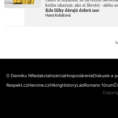
knihe ukazuje, ako si Slováci - alebo 
Kde líšky dávajú dobrú noc
Hana Kubátová
M
O Denníku N
Redakcia
Inzercia
Hospodárenie
Diskusie a p
Respekt.cz
Heroine.cz
Hiking
HistoryLab
Romano fórum
Či
Copyrig