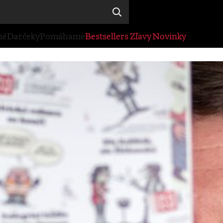
né
Darčeky
Pomáhame
Bestsellers
Zľavy
Novinky