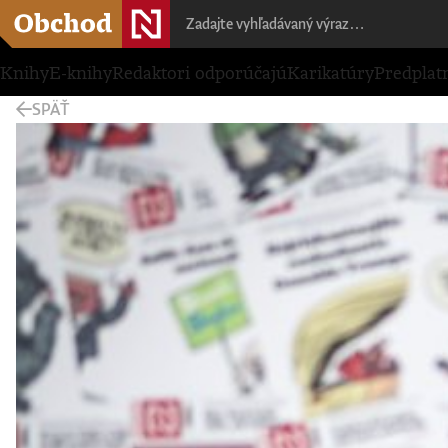
Knihy
E-knihy
Redaktori odporúčajú
Karikatúry
Predplat
SPÄŤ