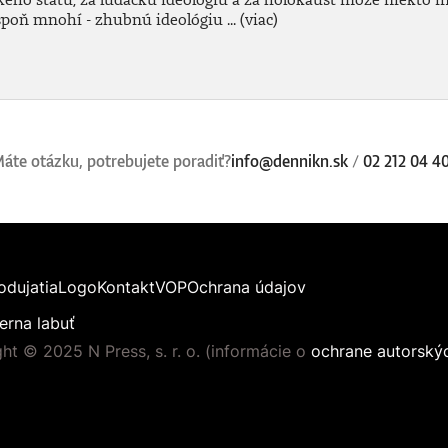
aspoň mnohí - zhubnú ideológiu ...
(viac)
áte otázku, potrebujete poradiť?
info@dennikn.sk
/
02 212 04 4
odujatia
Logo
Kontakt
VOP
Ochrana údajov
erna labuť
ht © 2025 N Press, s. r. o. (informácie o
ochrane autorský