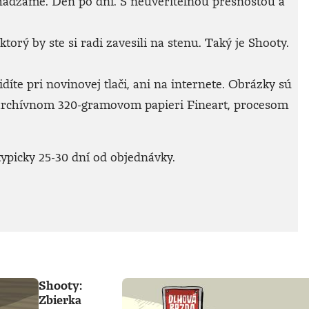
achádzame. Deň po dni. S neuveriteľnou presnosťou a
rý by ste si radi zavesili na stenu. Taký je Shooty.
íte pri novinovej tlači, ani na internete. Obrázky sú
archívnom 320-gramovom papieri Fineart, procesom
ypicky 25-30 dní od objednávky.
Shooty:
Zbierka