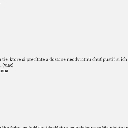
h
tie, ktoré si prečítate a dostane neodvratnú chuť pustiť si ich 
..
(viac)
ávna
ého štátu, za ľudácku ideológiu a za holokaust môže niekto iný