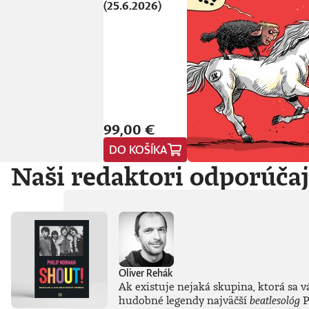
(25.6.2026)
99,00 €
DO KOŠÍKA
Naši redaktori odporúča
Oliver Rehák
Ak existuje nejaká skupina, ktorá sa v
hudobné legendy najväčší
beatlesológ
P