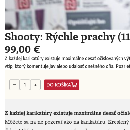
Shooty: Rýchle prachy (11
99,00 €
Z každej karikatúry existuje maximálne desať očíslovaných vý
vtip, ktorý komentuje jav alebo udalosť dnešného dňa. Pozriete
DO KOŠÍKA
−
+
Z každej karikatúry existuje maximálne desať očís
Môžete sa na ne pozerať ako na karikatúru. Kreslený 