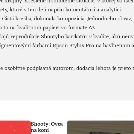
ve krajiny. Kreslené hodnotenie situácie, v ktorej sa n
ety, ktoré v ten deň napíšu komentátori a analytici.
Čistá kresba, dokonalá kompozícia. Jednoducho obraz, kto
 to na kvalitnom papieri vo formáte A3.
jú reprodukcie Shootyho karikatúr v kvalite, akú neuvid
 pigmentovými farbami Epson Stylus Pro na bavlnenom 
 osobitne podpísaná autorom, dodacia lehota je preto t
Shooty: Ovca
na koni