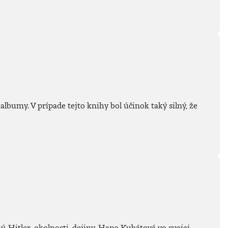
albumy. V prípade tejto knihy bol účinok taký silný, že
. Hitler, okolnosti, dejiny. Hana Kubátová vo svojej