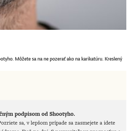
ootyho. Môžete sa na ne pozerať ako na karikatúru. Kreslený
noručným podpisom od Shootyho.
ozriete sa, v lepšom prípade sa zasmejete a idete