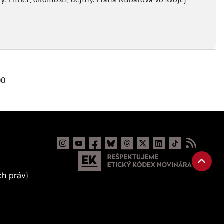
00
ch práv
)