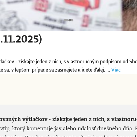
.11.2025)
tlačkov - získajte jeden z nich, s vlastnoručným podpisom od Sh
 sa, v lepšom prípade sa zasmejete a idete ďalej. ...
Viac
lovaných výtlačkov - získajte jeden z nich, s vlast
vtip, ktorý komentuje jav alebo udalosť dnešného dňa. P