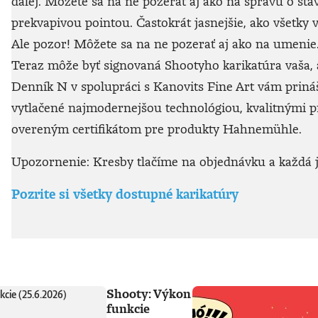
ďalej. Môžete sa na ne pozerať aj ako na správu o sta
prekvapivou pointou. Častokrát jasnejšie, ako všetky v
Ale pozor! Môžete sa na ne pozerať aj ako na umenie. 
Teraz môže byť signovaná Shootyho karikatúra vaša, a
Denník N v spolupráci s Kanovits Fine Art vám prináša
vytlačené najmodernejšou technológiou, kvalitnými
overeným certifikátom pre produkty Hahnemühle.
Upozornenie: Kresby tlačíme na objednávku a každá je
Pozrite si všetky dostupné karikatúry
Shooty: Výkon
funkcie