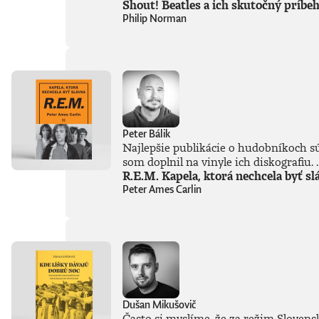
Shout! Beatles a ich skutočný príbe
Philip Norman
Peter Bálik
Najlepšie publikácie o hudobníkoch sú 
som doplnil na vinyle ich diskografiu. .
R.E.M. Kapela, ktorá nechcela byť sl
Peter Ames Carlin
Dušan Mikušovič
Často si myslíme, že za režim Slovensk