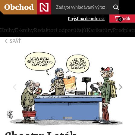
Prejsť na dennikn.sk
Košík
0
Knihy
E-knihy
Redaktori odporúčajú
Karikatúry
Predplat
SPÄŤ