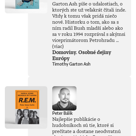
Garton Ash píše o udalostiach, o
ktorých ste už veľakrát čítali inde.
Vždy k tomu však pridá niečo
nové. Historku o tom, ako sa s
ním radil Bush mladší alebo ako
sa v roku 1994 rozprával s akýmsi
viceprimátorom Petrohradu ...
(viac)
Domoviny. Osobné dejiny
Európy
Timothy Garton Ash
Peter Bálik
Najlepšie publikácie o
hudobníkoch sú tie, ktoré si
prečítate a dostane neodvratnú