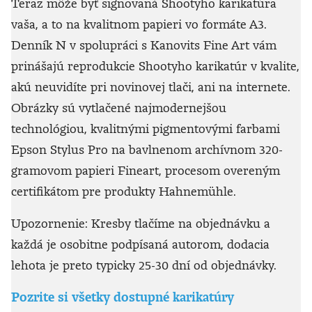
Teraz môže byť signovaná Shootyho karikatúra
vaša, a to na kvalitnom papieri vo formáte A3.
Denník N v spolupráci s Kanovits Fine Art vám
prinášajú reprodukcie Shootyho karikatúr v kvalite,
akú neuvidíte pri novinovej tlači, ani na internete.
Obrázky sú vytlačené najmodernejšou
technológiou, kvalitnými pigmentovými farbami
Epson Stylus Pro na bavlnenom archívnom 320-
gramovom papieri Fineart, procesom overeným
certifikátom pre produkty Hahnemühle.
Upozornenie: Kresby tlačíme na objednávku a
každá je osobitne podpísaná autorom, dodacia
lehota je preto typicky 25-30 dní od objednávky.
Pozrite si všetky dostupné karikatúry