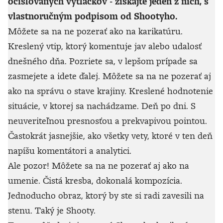
očíslovaných výtlačkov - získajte jeden z nich, s
vlastnoručným podpisom od Shootyho.
Môžete sa na ne pozerať ako na karikatúru.
Kreslený vtip, ktorý komentuje jav alebo udalosť
dnešného dňa. Pozriete sa, v lepšom prípade sa
zasmejete a idete ďalej. Môžete sa na ne pozerať aj
ako na správu o stave krajiny. Kreslené hodnotenie
situácie, v ktorej sa nachádzame. Deň po dni. S
neuveriteľnou presnosťou a prekvapivou pointou.
Častokrát jasnejšie, ako všetky vety, ktoré v ten deň
napíšu komentátori a analytici.
Ale pozor! Môžete sa na ne pozerať aj ako na
umenie. Čistá kresba, dokonalá kompozícia.
Jednoducho obraz, ktorý by ste si radi zavesili na
stenu. Taký je Shooty.