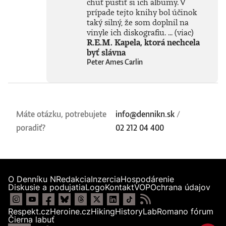
chuť pustiť si ich albumy. V
prípade tejto knihy bol účinok
taký silný, že som doplnil na
vinyle ich diskografiu. ...
(viac)
R.E.M. Kapela, ktorá nechcela
byť slávna
Peter Ames Carlin
Máte otázku, potrebujete
info@dennikn.sk
/
poradiť?
02 212 04 400
O Denníku N
Redakcia
Inzercia
Hospodárenie
Diskusie a podujatia
Logo
Kontakt
VOP
Ochrana údajov
Respekt.cz
Heroine.cz
Hiking
HistoryLab
Romano fórum
Čierna labuť