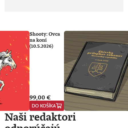
Shooty: Ovca
na koni
(10.5.2026)
99,00 €
DO KOŠÍKA
Naši redaktori