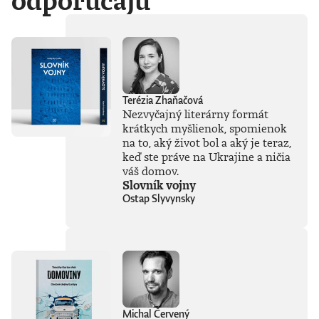
odporúčajú
Terézia Zhaňačová
Nezvyčajný literárny formát
krátkych myšlienok, spomienok
na to, aký život bol a aký je teraz,
keď ste práve na Ukrajine a ničia
váš domov.
Slovník vojny
Ostap Slyvynsky
Michal Červený