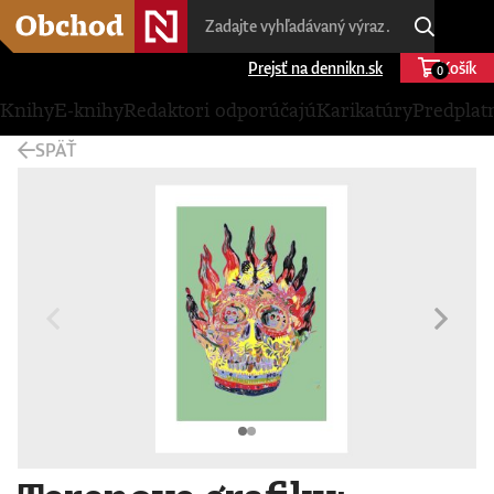
Prejsť na dennikn.sk
Košík
0
Knihy
E-knihy
Redaktori odporúčajú
Karikatúry
Predplat
SPÄŤ