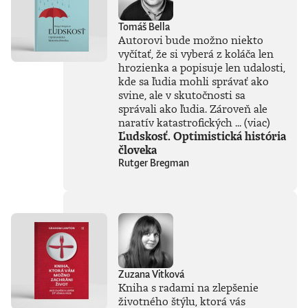
hodnotenie
situácie, v ktorej sa
Tomáš Bella
nachádzame. Deň
Autorovi bude možno niekto
po dni. S
vyčítať, že si vyberá z koláča len
neuveriteľnou
hrozienka a popisuje len udalosti,
presnosťou a
prekvapivou
kde sa ľudia mohli správať ako
pointou. Častokrát
svine, ale v skutočnosti sa
jasnejšie, ako všetky
správali ako ľudia. Zároveň ale
vety, ktoré v ten
naratív katastrofických ...
(viac)
deň napíšu
Ľudskosť. Optimistická história
komentátori a
človeka
analytici. Ale pozor!
Rutger Bregman
Môžete sa na ne
pozerať aj ako na
umenie. Čistá
kresba, dokonalá
kompozícia.
Jednoducho obraz,
ktorý by ste si radi
zavesili na stenu.
Taký je Shooty.
Zuzana Vitková
Teraz môže byť
Kniha s radami na zlepšenie
signovaná
životného štýlu, ktorá vás
Shootyho