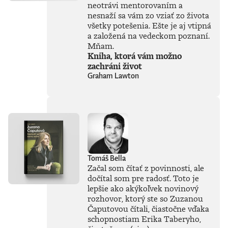
neotrávi mentorovaním a
karikatúra vaša, a
to na kvalitnom
nesnaží sa vám zo vziať zo života
papieri vo formáte
všetky potešenia. Ešte je aj vtipná
A3. Denník N v
a založená na vedeckom poznaní.
spolupráci s
Mňam.
Kanovits Fine Art
Kniha, ktorá vám možno
vám prinášajú
zachráni život
reprodukcie
Graham Lawton
Shootyho karikatúr
v kvalite, akú
neuvidíte pri
novinovej tlači, ani
na internete.
Obrázky sú
vytlačené
najmodernejšou
technológiou,
Tomáš Bella
kvalitnými
Začal som čítať z povinnosti, ale
pigmentovými
dočítal som pre radosť. Toto je
farbami Epson
lepšie ako akýkoľvek novinový
Stylus Pro na
bavlnenom
rozhovor, ktorý ste so Zuzanou
archívnom 320-
Čaputovou čítali, čiastočne vďaka
gramovom papieri
schopnostiam Erika Taberyho,
Fineart, procesom