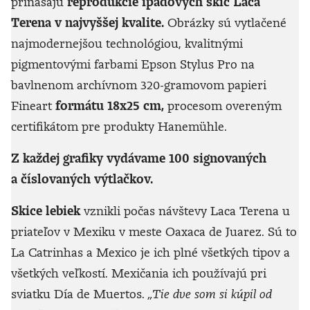
prinášajú
reprodukcie ipadových skíc Laca
Terena v najvyššej kvalite.
Obrázky sú vytlačené
najmodernejšou technológiou, kvalitnými
pigmentovými farbami Epson Stylus Pro na
bavlnenom archívnom 320-gramovom papieri
Fineart
formátu 18x25 cm,
procesom overeným
certifikátom pre produkty Hanemühle.
Z každej grafiky vydávame 100 signovaných
a číslovaných výtlačkov.
Skice lebiek
vznikli počas návštevy Laca Terena u
priateľov v Mexiku v meste Oaxaca de Juarez. Sú to
La Catrinhas a Mexico je ich plné všetkých tipov a
všetkých veľkostí. Mexičania ich používajú pri
sviatku Día de Muertos.
„Tie dve som si kúpil od