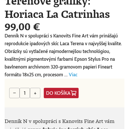
Terenove grafiky:
Horiaca La Catrinhas
99,00 €
Denník N v spolupráci s Kanovits Fine Art vám prinášajú
reprodukcie ipadových skíc Laca Terena v najvyššej kvalite.
Obrázky sú vytlačené najmodernejšou technológiou,
kvalitnými pigmentovými farbami Epson Stylus Pro na
bavlnenom archívnom 320-gramovom papieri Fineart
formátu 18x25 cm, procesom ...
Viac
DO KOŠÍKA
−
+
Denník N v spolupráci s Kanovits Fine Art vám