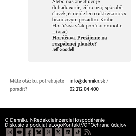
Alebo nás znechucuje
dohadovanie, či ho ozaj spôsobil
človek, či nejde len o aktivizmus s
biznisovým pozadím. Kniha
Horúčava však ponúka omnoho
...
(viac)
Horúčava. Prežijeme na
rozpálenej planéte?
Jeff Goodell
Máte otázku, potrebujete
info@dennikn.sk
/
poradiť?
02 212 04 400
O Denníku N
Redakcia
Inzercia
Hospodárenie
Diskusie a podujatia
Logo
Kontakt
VOP
Ochrana údajov