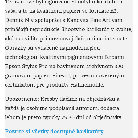
Teraz môže byť signovaná Shootyho karikatúra
vaša, a to na kvalitnom papieri vo formáte A3.
Denník N v spolupráci s Kanovits Fine Art vám
prinášajú reprodukcie Shootyho karikatúr v kvalite,
akú neuvidíte pri novinovej tlači, ani na internete.
Obrázky sú vytlačené najmodernejšou
technológiou, kvalitnými pigmentovými farbami
Epson Stylus Pro na bavlnenom archívnom 320-
gramovom papieri Fineart, procesom overeným
certifikátom pre produkty Hahnemühle.
Upozornenie: Kresby tlačíme na objednávku a
každá je osobitne podpísaná autorom, dodacia
lehota je preto typicky 25-30 dní od objednávky.
Pozrite si všetky dostupné karikatúry