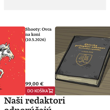
Shooty: Ovca
na koni
(10.5.2026)
99,00 €
DO KOŠÍKA
Naši redaktori