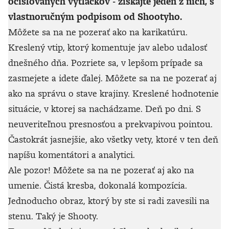
očíslovaných výtlačkov - získajte jeden z nich, s
vlastnoručným podpisom od Shootyho.
Môžete sa na ne pozerať ako na karikatúru.
Kreslený vtip, ktorý komentuje jav alebo udalosť
dnešného dňa. Pozriete sa, v lepšom prípade sa
zasmejete a idete ďalej. Môžete sa na ne pozerať aj
ako na správu o stave krajiny. Kreslené hodnotenie
situácie, v ktorej sa nachádzame. Deň po dni. S
neuveriteľnou presnosťou a prekvapivou pointou.
Častokrát jasnejšie, ako všetky vety, ktoré v ten deň
napíšu komentátori a analytici.
Ale pozor! Môžete sa na ne pozerať aj ako na
umenie. Čistá kresba, dokonalá kompozícia.
Jednoducho obraz, ktorý by ste si radi zavesili na
stenu. Taký je Shooty.