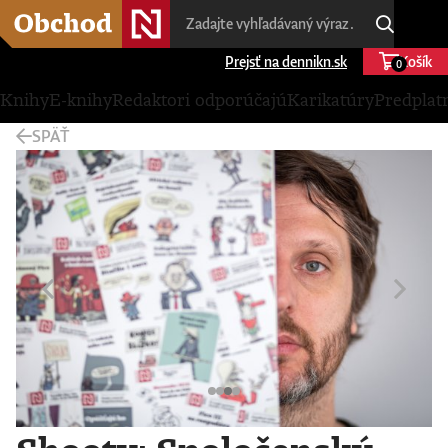
Prejsť na dennikn.sk
Košík
0
Knihy
E-knihy
Redaktori odporúčajú
Karikatúry
Predplat
SPÄŤ