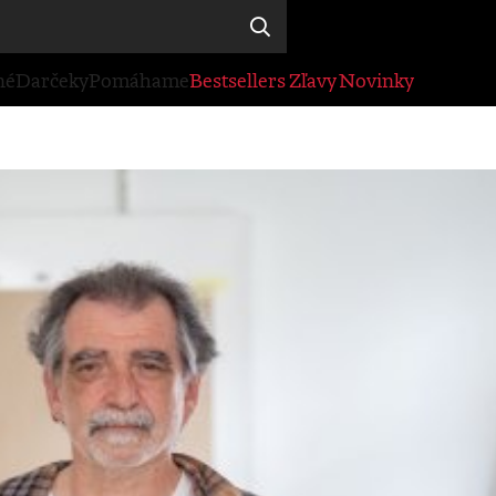
né
Darčeky
Pomáhame
Bestsellers
Zľavy
Novinky