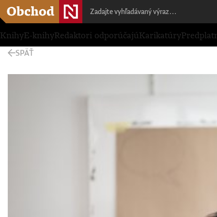
Knihy
E-knihy
Redaktori odporúčajú
Karikatúry
Predplat
SPÄŤ