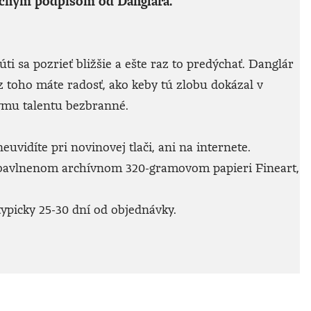
oručným podpisom od Danglára.
ti sa pozrieť bližšie a ešte raz to predýchať. Danglár
 z toho máte radosť, ako keby tú zlobu dokázal v
rovmu talentu bezbranné.
vidíte pri novinovej tlači, ani na internete.
 bavlnenom archívnom 320-gramovom papieri Fineart,
ypicky 25-30 dní od objednávky.