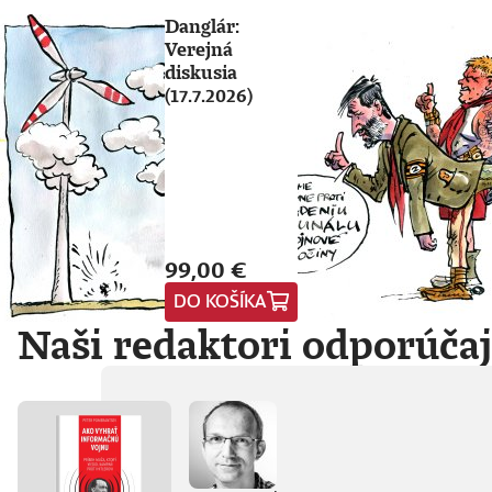
Danglár:
Verejná
diskusia
(17.7.2026)
99,00 €
DO KOŠÍKA
Naši redaktori odporúča