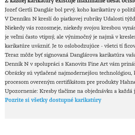
Z každej karikatúry existuje maximálne desať očís
Jozef Gertli Danglár bol prvý, koho karikatúry o politi
V Denníku N kreslí do piatkovej rubriky Udalosti týž
Niekedy vás rozosmeje, niekedy svojou kresbou vynásobí
je veľmi často vtipný, ale výnimočný je najmä v kresle
karikatúre uväzniť. Je to oslobodzujúce - všetci tí f
Teraz môže byť signovaná Danglárova karikatúra vaša,
Denník N v spolupráci s Kanovits Fine Art vám prináša
Obrázky sú vytlačené najmodernejšou technológiou,
procesom overeným certifikátom pre produkty Hahn
Upozornenie: Kresby tlačíme na objednávku a každá je
Pozrite si všetky dostupné karikatúry