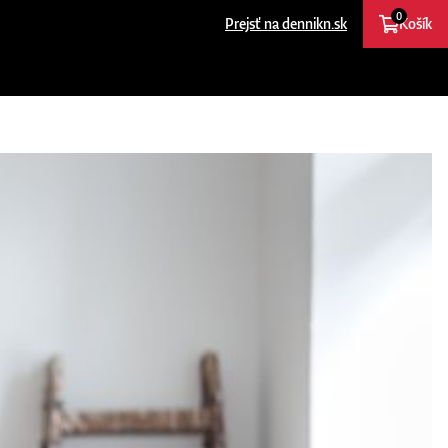
0
Prejsť na dennikn.sk
Košík