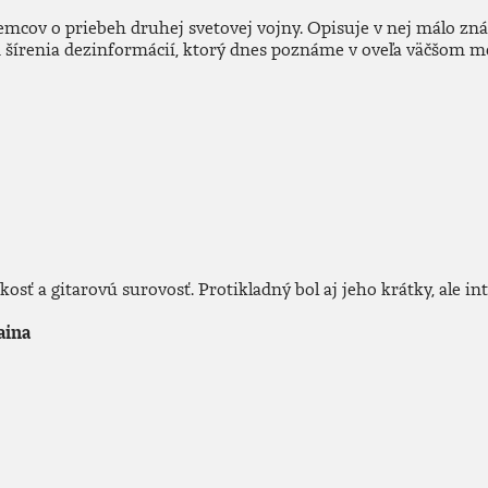
emcov o priebeh druhej svetovej vojny. Opisuje v nej málo zn
m šírenia dezinformácií, ktorý dnes poznáme v oveľa väčšom m
osť a gitarovú surovosť. Protikladný bol aj jeho krátky, ale 
aina