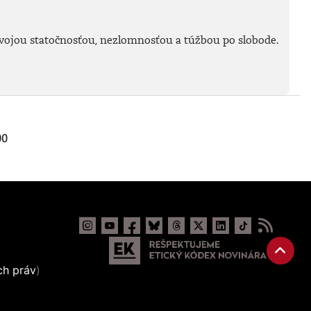
ojou statočnosťou, nezlomnosťou a túžbou po slobode.
00
ch práv
)