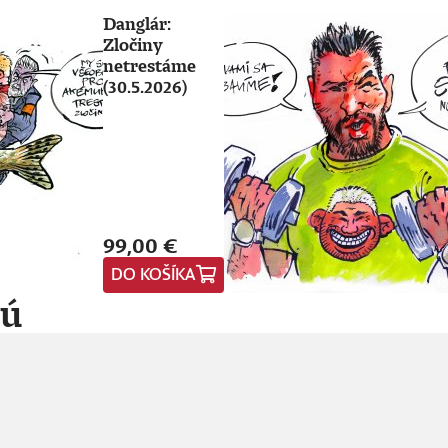
Danglár:
Zločiny
netrestáme
(30.5.2026)
99,00 €
DO KOŠÍKA
jú