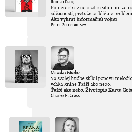
Roman Pataj
Pomerantsev napísal ideálnu pre záuj
súčasnosti, pretože približuje problé
Ako vyhrať informačnú vojnu
Peter Pomerantsev
Miroslav Moško
Vo svojej hudbe skĺbil popovú melodick
vďaka knihe Ťažší ako nebo.
Ťažší ako nebo. Životopis Kurta Cob
Charles R. Cross