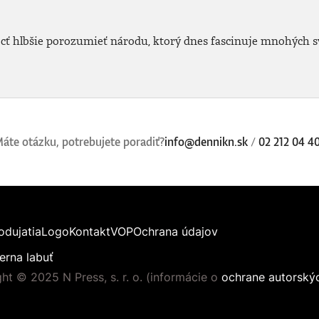
 hlbšie porozumieť národu, ktorý dnes fascinuje mnohých sv
áte otázku, potrebujete poradiť?
info@dennikn.sk
/
02 212 04 4
odujatia
Logo
Kontakt
VOP
Ochrana údajov
erna labuť
ht © 2025 N Press, s. r. o. (informácie o
ochrane autorský