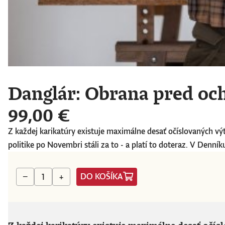
Danglár: Obrana pred och
99,00 €
Z každej karikatúry existuje maximálne desať očíslovaných výt
politike po Novembri stáli za to - a platí to doteraz. V Denníku
DO KOŠÍKA
−
+