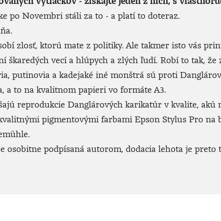
lovaných výtlačkov - získajte jeden z nich, s vlastn
ke po Novembri stáli za to - a platí to doteraz.
dňa.
 zlosť, ktorú mate z politiky. Ale takmer isto vás prinú
ní škaredých vecí a hlúpych a zlých ľudí. Robí to tak, že
icovia, putinovia a kadejaké iné monštrá sú proti Danglá
 a to na kvalitnom papieri vo formáte A3.
jú reprodukcie Danglárových karikatúr v kvalite, akú neu
 kvalitnými pigmentovými farbami Epson Stylus Pro na
emühle.
 osobitne podpísaná autorom, dodacia lehota je preto t