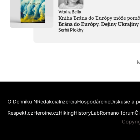
Vitalia Bella
Kniha Brána do Európy môže pomôcť
Brána do Európy. Dejiny Ukrajiny
Serhii Plokhy
M
O Denníku N
Redakcia
Inzercia
Hospodárenie
Diskusie a p
Respekt.cz
Heroine.cz
Hiking
HistoryLab
Romano fórum
Či
Copyrig