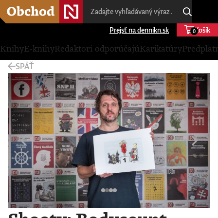
Prejsť na dennikn.sk
Košík
0
Knihy
E-knihy
Redaktori odporúčajú
Karikatúry
Predplat
SPÄŤ