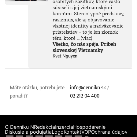
osobitých zážitkov, ktoré často
súviseli s jej vietnamskými
koreňmi. Stereotypné predstavy,
rasizmus, ale aj objavovanie
vlastnej identity a nadväzovanie
priateľstiev – to je len zlomok
tém, ktoré ...
(viac)
Všetko, čo nás spája. Príbeh
slovenskej Vietnamky
Kvet Nguyen
Máte otázku, potrebujete
info@dennikn.sk
/
poradiť?
02 212 04 400
O Denníku N
Redakcia
Inzercia
Hospodárenie
Diskusie a podujatia
Logo
Kontakt
VOP
Ochrana údajov