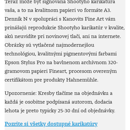
Teraz môže byť signovaná Shootyho karikatúra
vaša, a to na kvalitnom papieri vo formáte A3.
Denník N v spolupráci s Kanovits Fine Art vám
prinášajú reprodukcie Shootyho karikatúr v kvalite,
akú neuvidíte pri novinovej tlači, ani na internete.
Obrázky sú vytlačené najmodernejšou
technológiou, kvalitnými pigmentovými farbami
Epson Stylus Pro na bavlnenom archívnom 320-
gramovom papieri Fineart, procesom overeným
certifikátom pre produkty Hahnemühle.
Upozornenie: Kresby tlačíme na objednávku a
každá je osobitne podpísaná autorom, dodacia
lehota je preto typicky 25-30 dní od objednávky.
Pozrite si všetky dostupné karikatúry