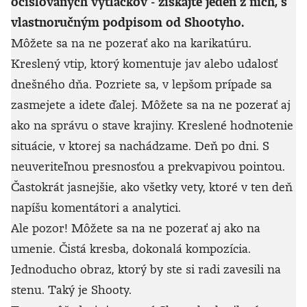
očíslovaných výtlačkov - získajte jeden z nich, s
vlastnoručným podpisom od Shootyho.
Môžete sa na ne pozerať ako na karikatúru.
Kreslený vtip, ktorý komentuje jav alebo udalosť
dnešného dňa. Pozriete sa, v lepšom prípade sa
zasmejete a idete ďalej. Môžete sa na ne pozerať aj
ako na správu o stave krajiny. Kreslené hodnotenie
situácie, v ktorej sa nachádzame. Deň po dni. S
neuveriteľnou presnosťou a prekvapivou pointou.
Častokrát jasnejšie, ako všetky vety, ktoré v ten deň
napíšu komentátori a analytici.
Ale pozor! Môžete sa na ne pozerať aj ako na
umenie. Čistá kresba, dokonalá kompozícia.
Jednoducho obraz, ktorý by ste si radi zavesili na
stenu. Taký je Shooty.