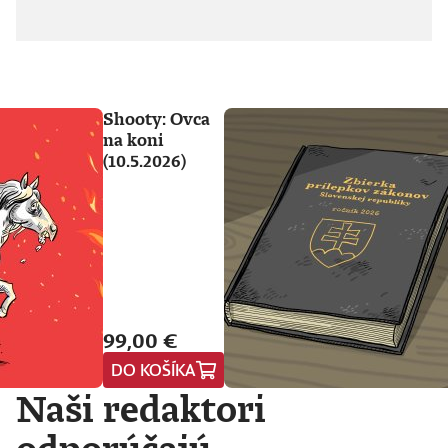
Shooty: Ovca
na koni
(10.5.2026)
99,00 €
DO KOŠÍKA
Naši redaktori