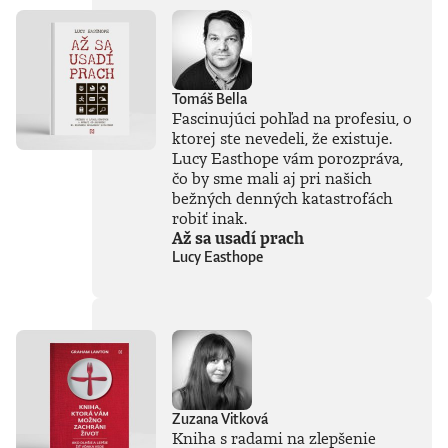
Tomáš Bella
Fascinujúci pohľad na profesiu, o
ktorej ste nevedeli, že existuje.
Lucy Easthope vám porozpráva,
čo by sme mali aj pri našich
bežných denných katastrofách
robiť inak.
Až sa usadí prach
Lucy Easthope
Zuzana Vitková
Kniha s radami na zlepšenie