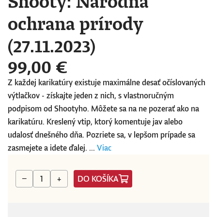
Shooty: Národná
ochrana prírody
(27.11.2023)
99,00 €
Z každej karikatúry existuje maximálne desať očíslovaných
výtlačkov - získajte jeden z nich, s vlastnoručným
podpisom od Shootyho. Môžete sa na ne pozerať ako na
karikatúru. Kreslený vtip, ktorý komentuje jav alebo
udalosť dnešného dňa. Pozriete sa, v lepšom prípade sa
zasmejete a idete ďalej. ...
Viac
DO KOŠÍKA
−
+