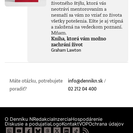
životného štýlu, ktorá vás
neotrávi mentorovaním a
nesnaží sa vám zo vziať zo života
všetky potešenia. Ešte je aj vtipná
a založená na vedeckom poznaní.
Mňam.
Kniha, ktorá vám možno
zachráni život
Graham Lawton
Máte otázku, potrebujete
info@dennikn.sk
/
poradiť?
02 212 04 400
O Denníku N
Redakcia
Inzercia
Hospodárenie
Diskusie a podujatia
Logo
Kontakt
VOP
Ochrana údajov