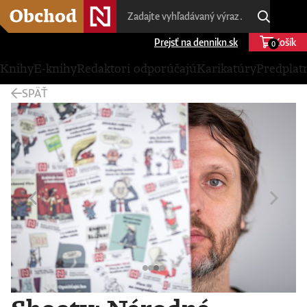
Prejsť na dennikn.sk
Košík
0
Knihy
E-knihy
Redaktori odporúčajú
Karikatúry
Predplat
SPÄŤ