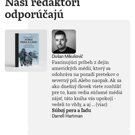
Naši redaktori
odporúčajú
Dušan Mikušovič
Fascinujúci príbeh z dejín
amerických médií, ktorý sa
odohráva na pozadí pretekov o
severný pól. Alebo naopak. Ak sa
ako dnešný človek viete rozčúliť
pre to, kam vedia súčasné médiá
zájsť, táto kniha vás upokojí -
vedeli to vždy, a aj ...
(viac)
Súboj pera a ľadu
Darrell Hartman