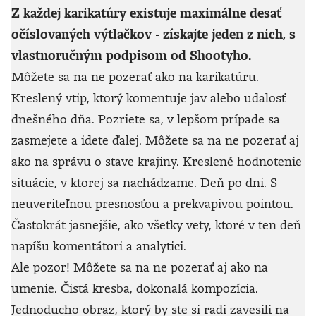
Z každej karikatúry existuje maximálne desať
očíslovaných výtlačkov - získajte jeden z nich, s
vlastnoručným podpisom od Shootyho.
Môžete sa na ne pozerať ako na karikatúru.
Kreslený vtip, ktorý komentuje jav alebo udalosť
dnešného dňa. Pozriete sa, v lepšom prípade sa
zasmejete a idete ďalej. Môžete sa na ne pozerať aj
ako na správu o stave krajiny. Kreslené hodnotenie
situácie, v ktorej sa nachádzame. Deň po dni. S
neuveriteľnou presnosťou a prekvapivou pointou.
Častokrát jasnejšie, ako všetky vety, ktoré v ten deň
napíšu komentátori a analytici.
Ale pozor! Môžete sa na ne pozerať aj ako na
umenie. Čistá kresba, dokonalá kompozícia.
Jednoducho obraz, ktorý by ste si radi zavesili na