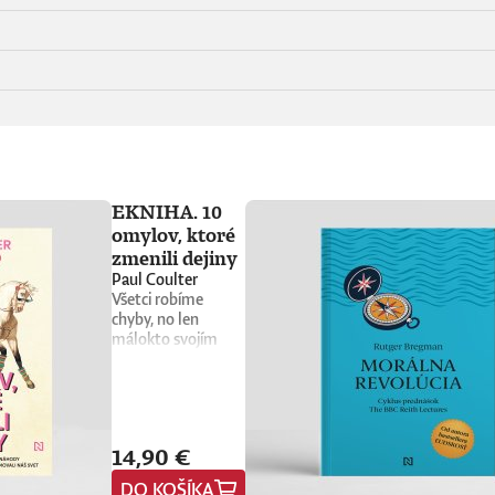
EKNIHA. 10
omylov, ktoré
zmenili dejiny
Paul Coulter
Všetci robíme
chyby, no len
málokto svojím
prešľapom zmení
chod dejín. Kniha 10
omylov, ktoré
zmenili dejiny
prináša vtipný a
14,90 €
osviežujúci výber
neúmyselných
DO KOŠÍKA