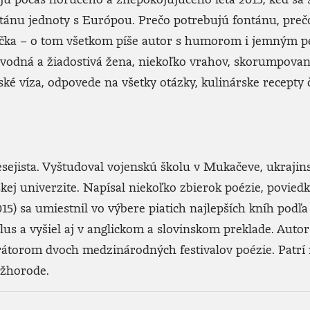
ánu jednoty s Európou. Prečo potrebujú fontánu, prečo
blička – o tom všetkom píše autor s humorom i jemným 
, zvodná a žiadostivá žena, niekoľko vrahov, skorumpovan
ké víza, odpovede na všetky otázky, kulinárske recepty č
 esejista. Vyštudoval vojenskú školu v Mukačeve, ukrajin
kej univerzite. Napísal niekoľko zbierok poézie, povied
15) sa umiestnil vo výbere piatich najlepších kníh podľ
us a vyšiel aj v anglickom a slovinskom preklade. Autor
 kurátorom dvoch medzinárodných festivalov poézie. Patrí
Užhorode.