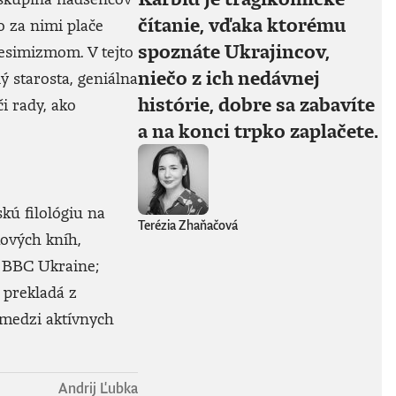
čítanie, vďaka ktorému
 za nimi plače
spoznáte Ukrajincov,
pesimizmom. V tejto
niečo z ich nedávnej
ý starosta, geniálna
histórie, dobre sa zabavíte
i rady, ako
a na konci trpko zaplačete.
skú filológiu na
Terézia Zhaňačová
kových kníh,
a BBC Ukraine;
 prekladá z
 medzi aktívnych
Andrij Ľubka