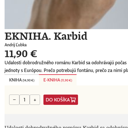
EKNIHA. Karbid
Andrij Ľubka
11,90 €
Udalosti dobrodružného románu Karbid sa odohrávajú počas 
jednoty s Európou. Prečo potrebujú fontánu, prečo za nimi plač
KNIHA
E-KNIHA
(
14,90 €
)
(
11,90 €
)
DO KOŠÍKA
−
+
Udalosti dobrodružného románu Karbid sa odohrávaj