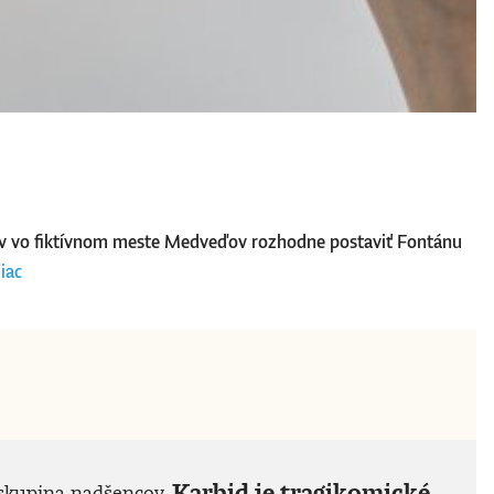
ov vo fiktívnom meste Medveďov rozhodne postaviť Fontánu
iac
Karbid je tragikomické
 skupina nadšencov