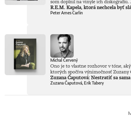
som doplnil na vinyle ich diskografiu. .
sa nevyhýba ani
R.E.M. Kapela, ktorá nechcela byť sl
pálčivým otázkam
o regulácii a
Peter Ames Carlin
morálnych
hraniciach, ktoré by
sme pri jej
používaní mali
jasne stanoviť.V
knihe Ako
premýšľať o umelej
inteligencii autor
čerpá zo svojich
Michal Červený
bohatých
Ono je to vlastne rozhovor v tóne, aký
skúseností, keďže
ktorých spočíva výnimočnosť Zuzany Ča
tejto téme sa
Zuzana Čaputová: Nestratiť sa sama
venuje už od
Zuzana Čaputová, Erik Tabery
začiatku 80. rokov.
Vyváženie prínosov
a hrozieb AI
považuje za
kľúčovú výzvu našej
doby. Jeho pohľady
M
sú často
nekonvenčné –
ChatGPT a