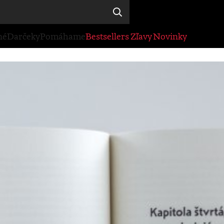
né
Darčeky
Pomáhame
Bestsellers
Zľavy
Novinky