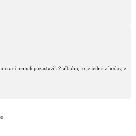
revolúcia však nie je
len diagnózou
úpadku. Je to
praktický a
inšpiratívny
sprievodca pre
každého, kto
odmieta apatiu a
verí, že
najdôležitejšia
transformácia
našich čias nie je
technologická, ale
ím ani nemali pozastaviť. Žiaľbohu, to je jeden z bodov, v
hlboko ľudská a
etická.Knihu
preložil Samo
Marec.Prečítajte si
ukážku z
knihy.Rutger
Bregman je historik
a autor piatich kníh
o dejinách, filozofii
00
a ekonómii. Jeho
knihy Ľudskosť,
Utópia pre realistov