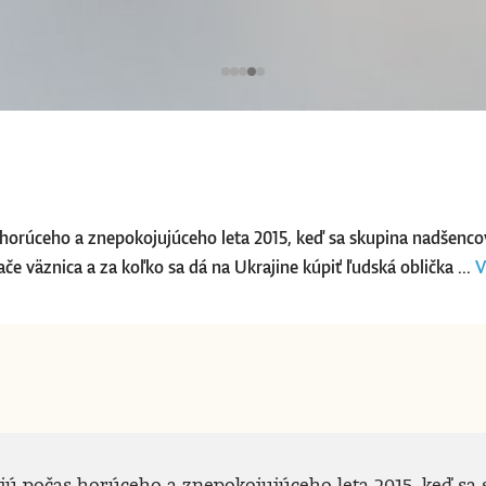
horúceho a znepokojujúceho leta 2015, keď sa skupina nadšenc
e väznica a za koľko sa dá na Ukrajine kúpiť ľudská oblička ...
V
ú počas horúceho a znepokojujúceho leta 2015, keď sa