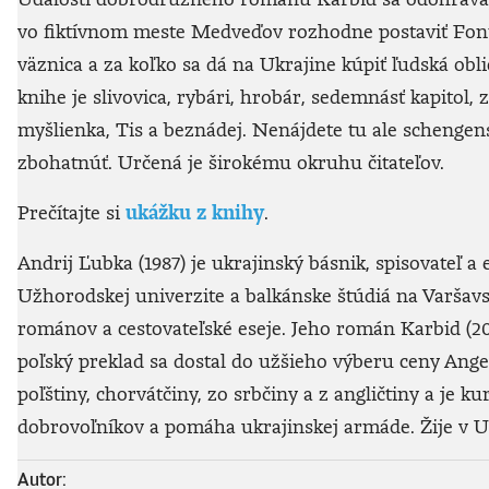
vo fiktívnom meste Medveďov rozhodne postaviť Font
väznica a za koľko sa dá na Ukrajine kúpiť ľudská o
knihe je slivovica, rybári, hrobár, sedemnásť kapitol
myšlienka, Tis a beznádej. Nenájdete tu ale schengens
zbohatnúť. Určená je širokému okruhu čitateľov.
Prečítajte si
ukážku z knihy
.
Andrij Ľubka (1987) je ukrajinský básnik, spisovateľ a
Užhorodskej univerzite a balkánske štúdiá na Varšavs
románov a cestovateľské eseje. Jeho román Karbid (20
poľský preklad sa dostal do užšieho výberu ceny Angel
poľštiny, chorvátčiny, zo srbčiny a z angličtiny a je
dobrovoľníkov a pomáha ukrajinskej armáde. Žije v 
Autor: