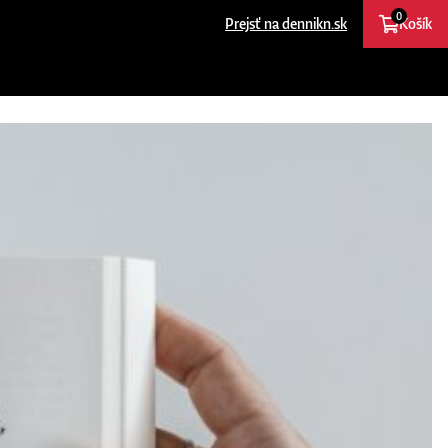
0
Prejsť na dennikn.sk
Košík