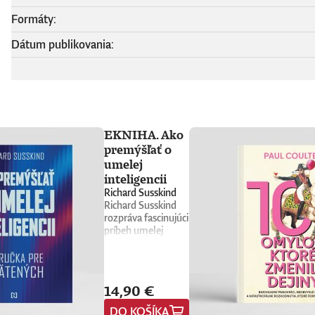
Formáty:
Dátum publikovania:
EKNIHA. Ako
premýšľať o
umelej
inteligencii
Richard Susskind
Richard Susskind
rozpráva fascinujúci
príbeh umelej
inteligencie a
prináša stručného
sprievodcu, ktorý
nás núti
14,90 €
prehodnotiť
všetko, čo sme si o
DO KOŠÍKA