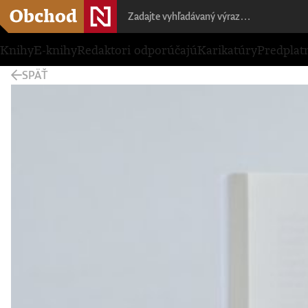
Knihy
E-knihy
Redaktori odporúčajú
Karikatúry
Predplat
SPÄŤ