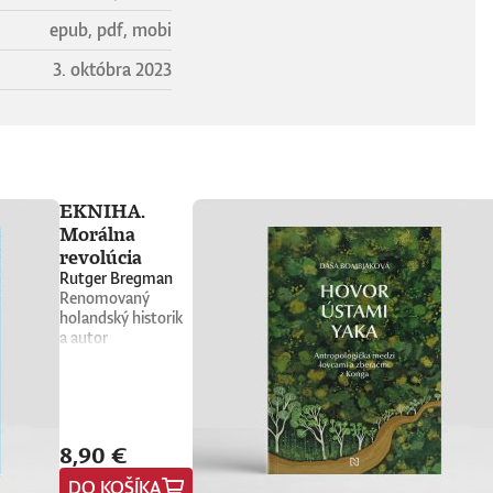
epub, pdf, mobi
3. októbra 2023
EKNIHA.
Morálna
revolúcia
Rutger Bregman
Renomovaný
holandský historik
a autor
bestsellerov
Ľudskosť a Utópia
pre realistov
Rutger Bregman sa
vracia s naliehavou
8,90 €
a provokatívnou
analýzou
DO KOŠÍKA