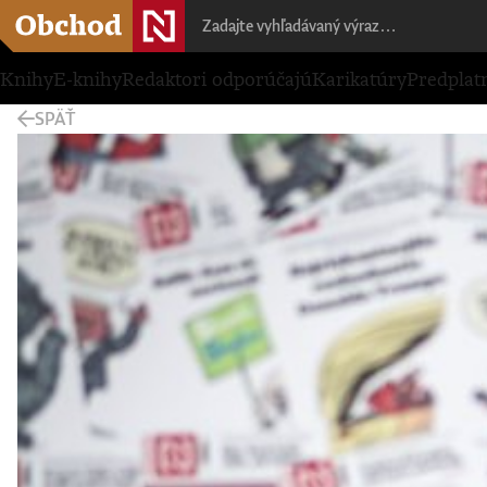
Knihy
E-knihy
Redaktori odporúčajú
Karikatúry
Predplat
SPÄŤ