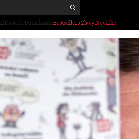
né
Darčeky
Pomáhame
Bestsellers
Zľavy
Novinky