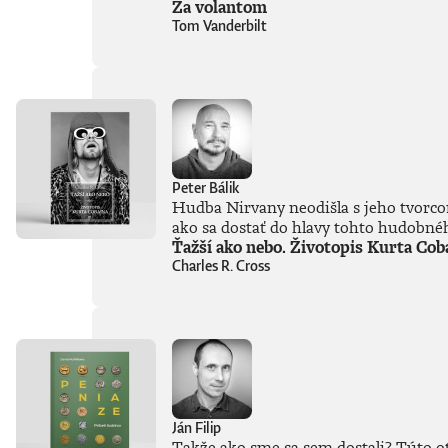
Za volantom
Tom Vanderbilt
Peter Bálik
Hudba Nirvany neodišla s jeho tvorco
ako sa dostať do hlavy tohto hudobnéh
Ťažší ako nebo. Životopis Kurta Cob
Charles R. Cross
Ján Filip
Takže ako sme sa sem dostali? Túto ot