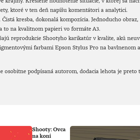
ve krajiny. Kreslené hodnotenie situácie, v ktorej sa n
ety, ktoré v ten deň napíšu komentátori a analytici.
Čistá kresba, dokonalá kompozícia. Jednoducho obraz, kto
 to na kvalitnom papieri vo formáte A3.
jú reprodukcie Shootyho karikatúr v kvalite, akú neuvid
 pigmentovými farbami Epson Stylus Pro na bavlnenom 
 osobitne podpísaná autorom, dodacia lehota je preto t
Shooty: Ovca
na koni