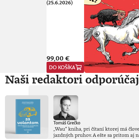
(25.6.2026)
99,00 €
DO KOŠÍKA
Naši redaktori odporúča
Tomáš Grečko
„Wau“ kniha, pri čítaní ktorej má člov
jazdných pruhov. A ešte sa pritom aj 