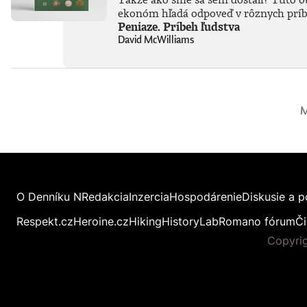
ekonóm hľadá odpoveď v rôznych príbeh
Peniaze. Príbeh ľudstva
David McWilliams
M
O Denníku N
Redakcia
Inzercia
Hospodárenie
Diskusie a p
Respekt.cz
Heroine.cz
Hiking
HistoryLab
Romano fórum
Či
Copyrig