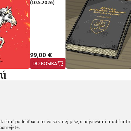
(10.5.2026)
99,00 €
DO KOŠÍKA
jú
ek chuť podeliť sa o to, čo sa v nej píše, s najväčšími mudrlan
nasmejete.