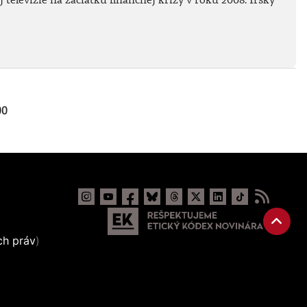
00
ch práv
)