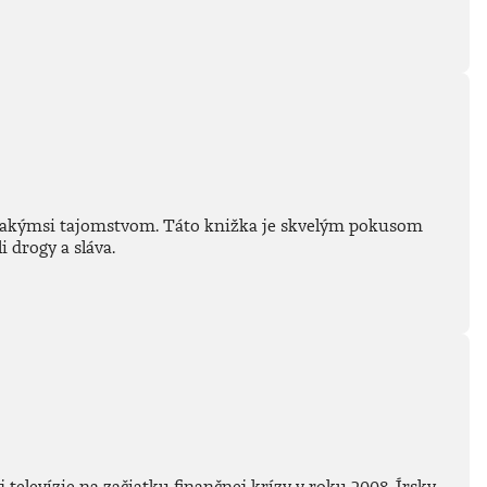
ný akýmsi tajomstvom. Táto knižka je skvelým pokusom
 drogy a sláva.
elevízie na začiatku finančnej krízy v roku 2008. Írsky