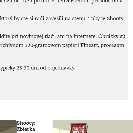
achádzame. Deň po dni. S neuveriteľnou presnosťou a
rý by ste si radi zavesili na stenu. Taký je Shooty.
íte pri novinovej tlači, ani na internete. Obrázky sú
archívnom 320-gramovom papieri Fineart, procesom
ypicky 25-30 dní od objednávky.
Shooty:
Zbierka