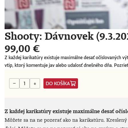
Shooty: Dávnovek (9.3.20
99,00 €
Z každej karikatúry existuje maximálne desať očíslovaných vý
vtip, ktorý komentuje jav alebo udalosť dnešného dňa. Pozriete
DO KOŠÍKA
−
+
Z každej karikatúry existuje maximálne desať očís
Môžete sa na ne pozerať ako na karikatúru. Kreslený 