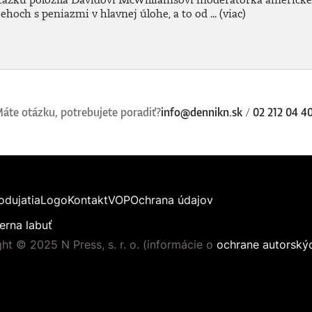
och s peniazmi v hlavnej úlohe, a to od ...
(viac)
áte otázku, potrebujete poradiť?
info@dennikn.sk
/
02 212 04 4
odujatia
Logo
Kontakt
VOP
Ochrana údajov
erna labuť
ht © 2025 N Press, s. r. o. (informácie o
ochrane autorský