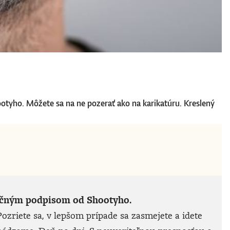
ootyho. Môžete sa na ne pozerať ako na karikatúru. Kreslený
noručným podpisom od Shootyho.
ozriete sa, v lepšom prípade sa zasmejete a idete