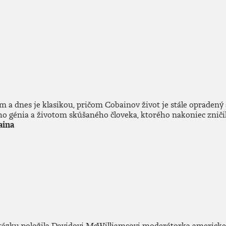
m a dnes je klasikou, pričom Cobainov život je stále oprade
o génia a životom skúšaného človeka, ktorého nakoniec zničili
aina
ázku položila Davidovi McWilliamsovi moderátorka americkej t