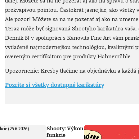
ďalej. Môžete sa na ne pozerať aj ako na správu o sta
prekvapivou pointou. Častokrát jasnejšie, ako všetky v
Ale pozor! Môžete sa na ne pozerať aj ako na umenie. 
Teraz môže byť signovaná Shootyho karikatúra vaša, a
Denník N v spolupráci s Kanovits Fine Art vám prináša
vytlačené najmodernejšou technológiou, kvalitnými
overeným certifikátom pre produkty Hahnemühle.
Upozornenie: Kresby tlačíme na objednávku a každá je
Pozrite si všetky dostupné karikatúry
Shooty: Výkon
funkcie