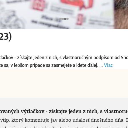
23)
tlačkov - získajte jeden z nich, s vlastnoručným podpisom od Sh
 sa, v lepšom prípade sa zasmejete a idete ďalej. ...
Viac
lovaných výtlačkov - získajte jeden z nich, s vlast
vtip, ktorý komentuje jav alebo udalosť dnešného dňa. P