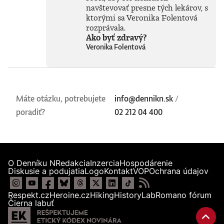
navštevovať presne tých lekárov, s
ktorými sa Veronika Folentová
rozprávala.
Ako byť zdravý?
Veronika Folentová
Máte otázku, potrebujete
info@dennikn.sk
/
poradiť?
02 212 04 400
O Denníku N
Redakcia
Inzercia
Hospodárenie
Diskusie a podujatia
Logo
Kontakt
VOP
Ochrana údajov
Respekt.cz
Heroine.cz
Hiking
HistoryLab
Romano fórum
Čierna labuť