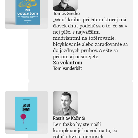
Tomáš Grečko
„Wau“ kniha, pri čítaní ktorej má
človek chuť podeliť sa o to, čo sa v
nej píše, s najväčšími
mudrlantmi na šoférovanie,
bicyklovanie alebo zaraďovanie sa
do jazdných pruhov. A ešte sa
pritom aj nasmejete.
Za volantom
Tom Vanderbilt
Rastislav Kačmár
Len ťažko by ste našli
komplexnejší návod na to, čo
robiť, aby ste nemuseli