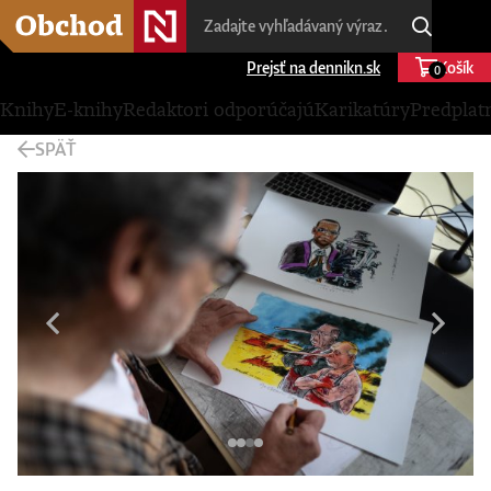
Prejsť na dennikn.sk
Košík
0
Knihy
E-knihy
Redaktori odporúčajú
Karikatúry
Predplat
SPÄŤ