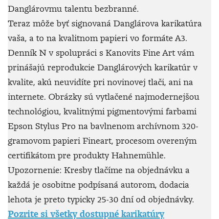
Danglárovmu talentu bezbranné.
Teraz môže byť signovaná Danglárova karikatúra
vaša, a to na kvalitnom papieri vo formáte A3.
Denník N v spolupráci s Kanovits Fine Art vám
prinášajú reprodukcie Danglárových karikatúr v
kvalite, akú neuvidíte pri novinovej tlači, ani na
internete. Obrázky sú vytlačené najmodernejšou
technológiou, kvalitnými pigmentovými farbami
Epson Stylus Pro na bavlnenom archívnom 320-
gramovom papieri Fineart, procesom overeným
certifikátom pre produkty Hahnemühle.
Upozornenie: Kresby tlačíme na objednávku a
každá je osobitne podpísaná autorom, dodacia
lehota je preto typicky 25-30 dní od objednávky.
Pozrite si všetky dostupné karikatúry