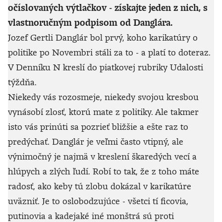
očíslovaných výtlačkov - získajte jeden z nich, s
vlastnoručným podpisom od Danglára.
Jozef Gertli Danglár bol prvý, koho karikatúry o
politike po Novembri stáli za to - a platí to doteraz.
V Denníku N kreslí do piatkovej rubriky Udalosti
týždňa.
Niekedy vás rozosmeje, niekedy svojou kresbou
vynásobí zlosť, ktorú mate z politiky. Ale takmer
isto vás prinúti sa pozrieť bližšie a ešte raz to
predýchať. Danglár je veľmi často vtipný, ale
výnimočný je najmä v kreslení škaredých vecí a
hlúpych a zlých ľudí. Robí to tak, že z toho máte
radosť, ako keby tú zlobu dokázal v karikatúre
uväzniť. Je to oslobodzujúce - všetci tí ficovia,
putinovia a kadejaké iné monštrá sú proti