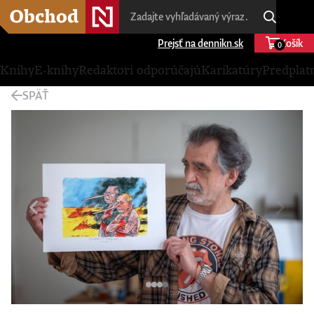
Prejsť na dennikn.sk
Košík
0
Knihy
E-knihy
Redaktori odporúčajú
Karikatúry
Predplat
SPÄŤ