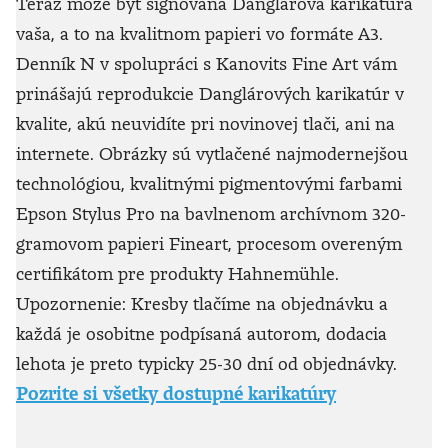
Teraz môže byť signovaná Danglárova karikatúra
vaša, a to na kvalitnom papieri vo formáte A3.
Denník N v spolupráci s Kanovits Fine Art vám
prinášajú reprodukcie Danglárových karikatúr v
kvalite, akú neuvidíte pri novinovej tlači, ani na
internete. Obrázky sú vytlačené najmodernejšou
technológiou, kvalitnými pigmentovými farbami
Epson Stylus Pro na bavlnenom archívnom 320-
gramovom papieri Fineart, procesom overeným
certifikátom pre produkty Hahnemühle.
Upozornenie: Kresby tlačíme na objednávku a
každá je osobitne podpísaná autorom, dodacia
lehota je preto typicky 25-30 dní od objednávky.
Pozrite si všetky dostupné karikatúry