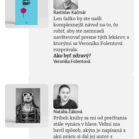
Rastislav Kačmár
Len ťažko by ste našli
komplexnejší návod na to, čo
robiť, aby ste nemuseli
navštevovať presne tých lekárov, s
ktorými sa Veronika Folentová
rozprávala.
Ako byť zdravý?
Veronika Folentová
Natália Žáková
Príbeh knihy sa mi od prečítania
stále vynára v hlave. Veľmi ma
bavil spôsob, akým je napísaná a
akú prácu si dal jej autor s