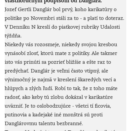
vlastnoručným podpisom od Danglára.
Jozef Gertli Danglár bol prvý, koho karikatúry o
politike po Novembri stáli za to - a platí to doteraz.
V Denníku N kreslí do piatkovej rubriky Udalosti
týždňa.
Niekedy vás rozosmeje, niekedy svojou kresbou
vynásobí zlosť, ktorú mate z politiky. Ale takmer
isto vás prinúti sa pozrieť bližšie a ešte raz to
predýchať. Danglár je veľmi často vtipný, ale
výnimočný je najmä v kreslení škaredých vecí a
hlúpych a zlých ľudí. Robí to tak, že z toho máte
radosť, ako keby tú zlobu dokázal v karikatúre
uväzniť. Je to oslobodzujúce - všetci tí ficovia,
putinovia a kadejaké iné monštrá sú proti
Danglárovmu talentu bezbranné.