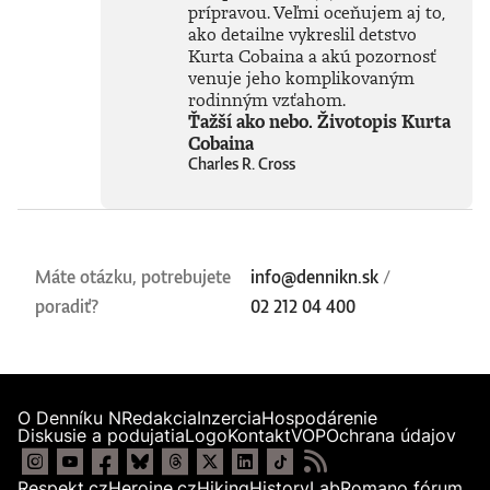
prípravou. Veľmi oceňujem aj to,
ako detailne vykreslil detstvo
Kurta Cobaina a akú pozornosť
venuje jeho komplikovaným
rodinným vzťahom.
Ťažší ako nebo. Životopis Kurta
Cobaina
Charles R. Cross
Máte otázku, potrebujete
info@dennikn.sk
/
poradiť?
02 212 04 400
O Denníku N
Redakcia
Inzercia
Hospodárenie
Diskusie a podujatia
Logo
Kontakt
VOP
Ochrana údajov
Respekt.cz
Heroine.cz
Hiking
HistoryLab
Romano fórum