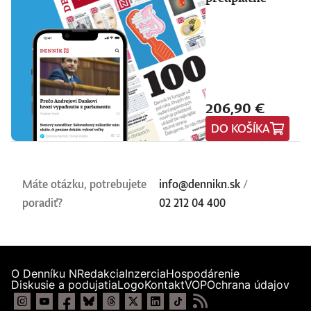
206,90 €
DO KOŠÍKA
Máte otázku, potrebujete
info@dennikn.sk
/
poradiť?
02 212 04 400
O Denníku N
Redakcia
Inzercia
Hospodárenie
Diskusie a podujatia
Logo
Kontakt
VOP
Ochrana údajov