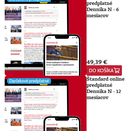
predplatné
Denníka N - 6
mesiacov
49,39 €
DO KOŠÍKA
Štandard online
Darčekové predplatné
predplatné
Denníka N - 12
mesiacov