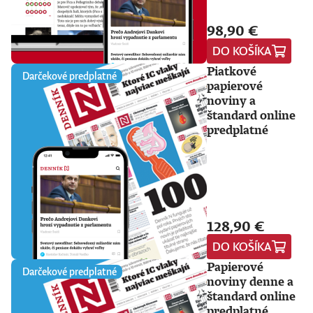
98,90 €
DO KOŠÍKA
Piatkové
Darčekové predplatné
papierové
noviny a
štandard online
predplatné
128,90 €
DO KOŠÍKA
Papierové
Darčekové predplatné
noviny denne a
štandard online
predplatné