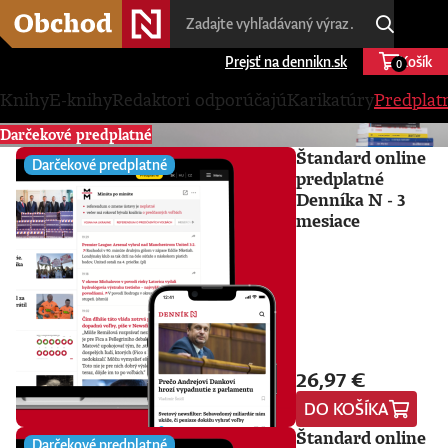
Prejsť na dennikn.sk
Košík
0
Knihy
E-knihy
Redaktori odporúčajú
Karikatúry
Predplat
Darčekové predplatné
Štandard online
Darčekové predplatné
predplatné
Denníka N - 3
mesiace
26,97 €
DO KOŠÍKA
Štandard online
Darčekové predplatné