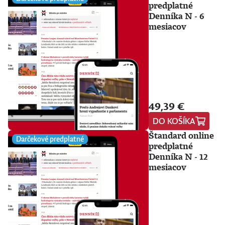
predplatné
Denníka N - 6
mesiacov
49,39 €
DO KOŠÍKA
Štandard online
Darčekové predplatné
predplatné
Denníka N - 12
mesiacov