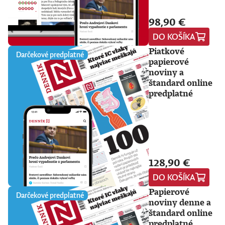
98,90 €
DO KOŠÍKA
Piatkové
Darčekové predplatné
papierové
noviny a
štandard online
predplatné
128,90 €
DO KOŠÍKA
Papierové
Darčekové predplatné
noviny denne a
štandard online
predplatné