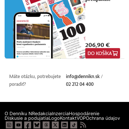
206,90 €
DO KOŠÍKA
Máte otázku, potrebujete
info@dennikn.sk
/
poradiť?
02 212 04 400
O Denníku N
Redakcia
Inzercia
Hospodárenie
Diskusie a podujatia
Logo
Kontakt
VOP
Ochrana údajov