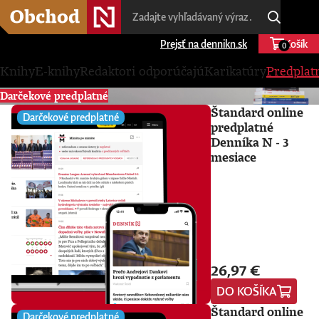
Prejsť na dennikn.sk
Košík
0
Knihy
E-knihy
Redaktori odporúčajú
Karikatúry
Predplat
Darčekové predplatné
Štandard online
Darčekové predplatné
predplatné
Denníka N - 3
mesiace
26,97 €
DO KOŠÍKA
Štandard online
Darčekové predplatné