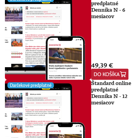
predplatné
Denníka N - 6
mesiacov
49,39 €
DO KOŠÍKA
Štandard online
Darčekové predplatné
predplatné
Denníka N - 12
mesiacov