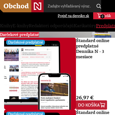
Prejsť na dennikn.sk
Košík
0
Knihy
E-knihy
Redaktori odporúčajú
Karikatúry
Predplat
Darčekové predplatné
Štandard online
Darčekové predplatné
predplatné
Denníka N - 3
mesiace
26,97 €
DO KOŠÍKA
Štandard online
Darčekové predplatné