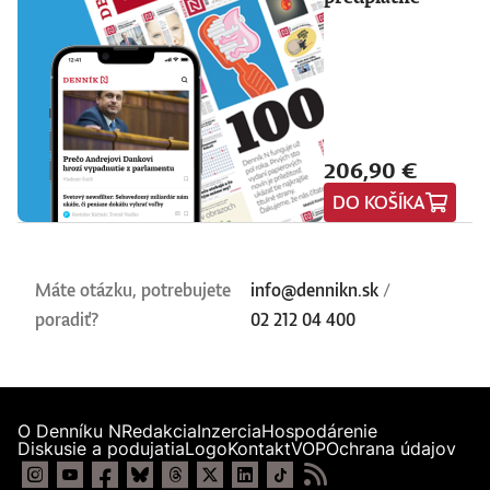
206,90 €
DO KOŠÍKA
Máte otázku, potrebujete
info@dennikn.sk
/
poradiť?
02 212 04 400
O Denníku N
Redakcia
Inzercia
Hospodárenie
Diskusie a podujatia
Logo
Kontakt
VOP
Ochrana údajov