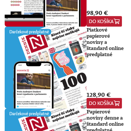
98,90 €
DO KOŠÍKA
Piatkové
Darčekové predplatné
papierové
noviny a
štandard online
predplatné
128,90 €
DO KOŠÍKA
Papierové
Darčekové predplatné
noviny denne a
štandard online
predplatné