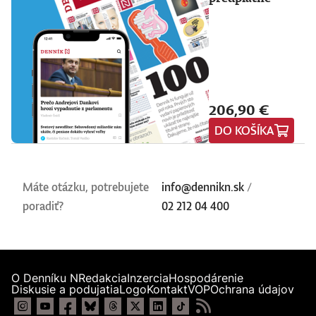
206,90 €
DO KOŠÍKA
Máte otázku, potrebujete
info@dennikn.sk
/
poradiť?
02 212 04 400
O Denníku N
Redakcia
Inzercia
Hospodárenie
Diskusie a podujatia
Logo
Kontakt
VOP
Ochrana údajov