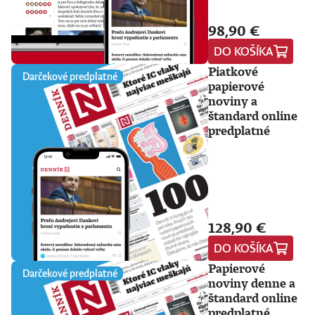
98,90 €
DO KOŠÍKA
Piatkové
Darčekové predplatné
papierové
noviny a
štandard online
predplatné
128,90 €
DO KOŠÍKA
Papierové
Darčekové predplatné
noviny denne a
štandard online
predplatné