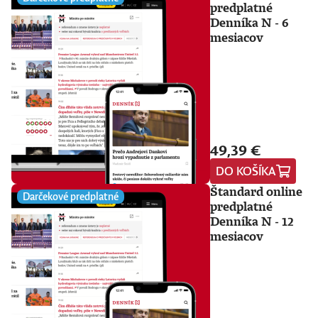
predplatné
Denníka N - 6
mesiacov
49,39 €
DO KOŠÍKA
Štandard online
Darčekové predplatné
predplatné
Denníka N - 12
mesiacov