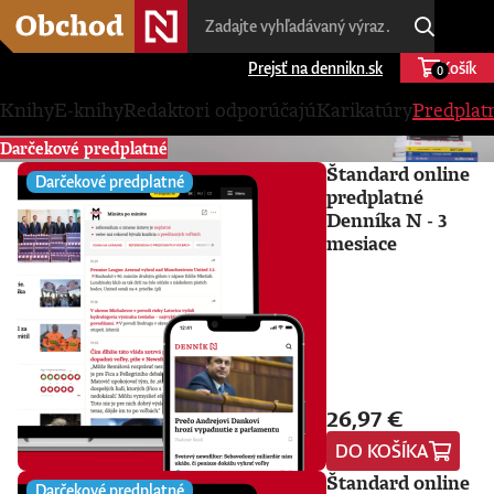
Prejsť na dennikn.sk
Košík
0
Knihy
E-knihy
Redaktori odporúčajú
Karikatúry
Predplat
Darčekové predplatné
Štandard online
Darčekové predplatné
predplatné
Denníka N - 3
mesiace
26,97 €
DO KOŠÍKA
Štandard online
Darčekové predplatné