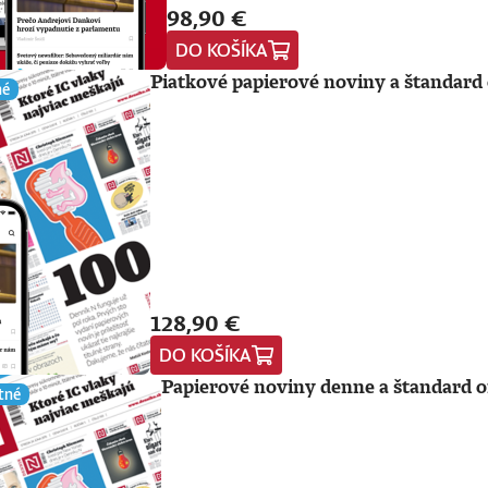
98,90 €
DO KOŠÍKA
Piatkové papierové noviny a štandard 
né
128,90 €
DO KOŠÍKA
Papierové noviny denne a štandard o
tné