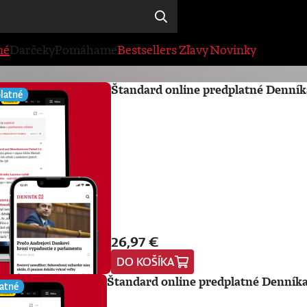
né
Darčeky
Pomáhame
Bestsellers
Zľavy
Novinky
Štandard online predplatné Denník
latné
26,97 €
DO KOŠÍKA
Štandard online predplatné Denníka
atné