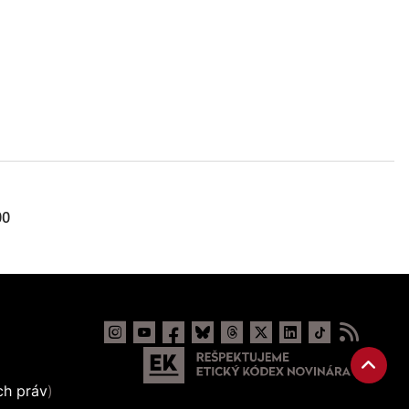
00
ch práv
)