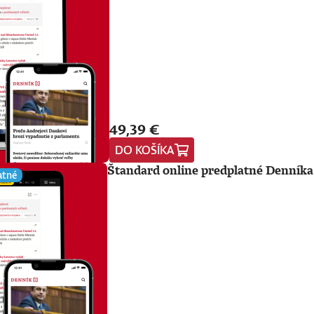
49,39 €
DO KOŠÍKA
Štandard online predplatné Denníka
atné