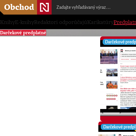
Knihy
E-knihy
Redaktori odporúčajú
Karikatúry
Predplat
Darčekové predplatné
Darčekové predp
Darčekové predpl