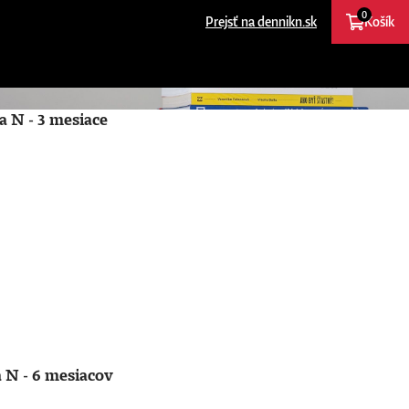
0
Prejsť na dennikn.sk
Košík
a N - 3 mesiace
 N - 6 mesiacov