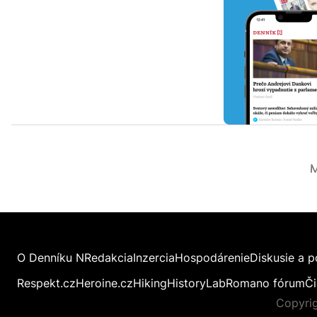
M
O Denníku N
Redakcia
Inzercia
Hospodárenie
Diskusie a p
Respekt.cz
Heroine.cz
Hiking
HistoryLab
Romano fórum
Či
Copyrig