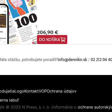
206,90 €
DO KOŠÍKA
áte otázku, potrebujete poradiť?
info@dennikn.sk
/
02 212 04 4
odujatia
Logo
Kontakt
VOP
Ochrana údajov
erna labuť
ht © 2025 N Press, s. r. o. (informácie o
ochrane autorský