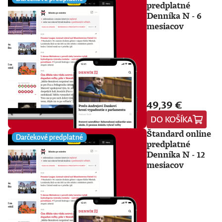
predplatné
Denníka N - 6
mesiacov
49,39 €
DO KOŠÍKA
Štandard online
Darčekové predplatné
predplatné
Denníka N - 12
mesiacov