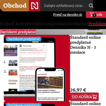
Prejsť na dennikn.sk
Košík
0
Knihy
E-knihy
Redaktori odporúčajú
Karikatúry
Predplat
Darčekové predplatné
Štandard online
Darčekové predplatné
predplatné
Denníka N - 3
mesiace
26,97 €
DO KOŠÍKA
Štandard online
Darčekové predplatné