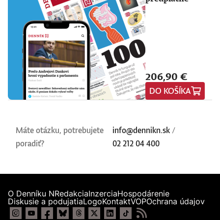
206,90 €
DO KOŠÍKA
Máte otázku, potrebujete
info@dennikn.sk
/
poradiť?
02 212 04 400
O Denníku N
Redakcia
Inzercia
Hospodárenie
Diskusie a podujatia
Logo
Kontakt
VOP
Ochrana údajov