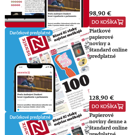
98,90 €
DO KOŠÍKA
Piatkové
Darčekové predplatné
papierové
noviny a
štandard online
predplatné
128,90 €
DO KOŠÍKA
Papierové
Darčekové predplatné
noviny denne a
štandard online
predplatné