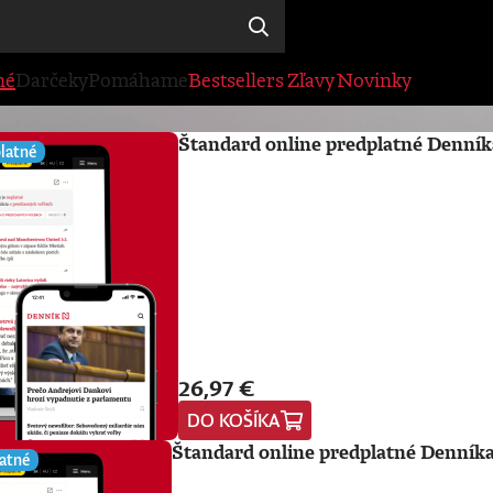
né
Darčeky
Pomáhame
Bestsellers
Zľavy
Novinky
Štandard online predplatné Denník
latné
26,97 €
DO KOŠÍKA
Štandard online predplatné Denníka
atné