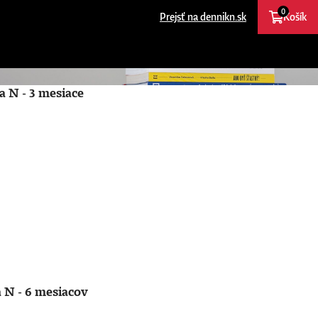
0
Prejsť na dennikn.sk
Košík
a N - 3 mesiace
 N - 6 mesiacov