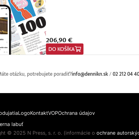
206,90 €
DO KOŠÍKA
áte otázku, potrebujete poradiť?
info@dennikn.sk
/
02 212 04 4
odujatia
Logo
Kontakt
VOP
Ochrana údajov
erna labuť
ht © 2025 N Press, s. r. o. (informácie o
ochrane autorský