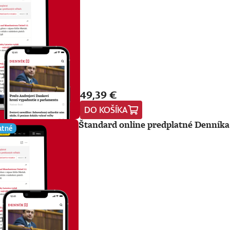
49,39 €
DO KOŠÍKA
Štandard online predplatné Denníka
atné