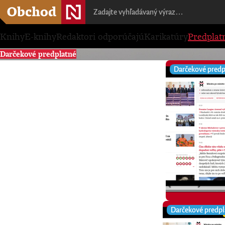
Knihy
E-knihy
Redaktori odporúčajú
Karikatúry
Predplat
Darčekové predplatné
Darčekové predp
Darčekové predpl