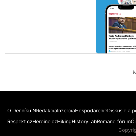
M
O Denníku N
Redakcia
Inzercia
Hospodárenie
Diskusie a p
Respekt.cz
Heroine.cz
Hiking
HistoryLab
Romano fórum
Či
Copyrig