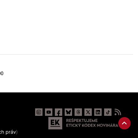
00
ch práv
)