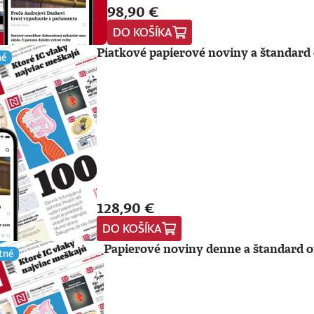
98,90 €
DO KOŠÍKA
Piatkové papierové noviny a štandard 
né
128,90 €
DO KOŠÍKA
Papierové noviny denne a štandard o
tné