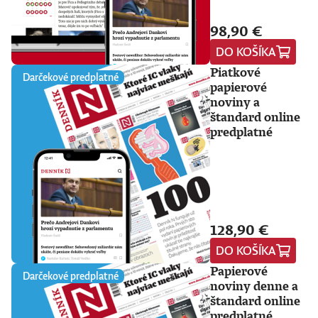
98,90 €
DO KOŠÍKA
Piatkové
Darčekové predplatné
papierové
noviny a
štandard online
predplatné
128,90 €
DO KOŠÍKA
Papierové
Darčekové predplatné
noviny denne a
štandard online
predplatné