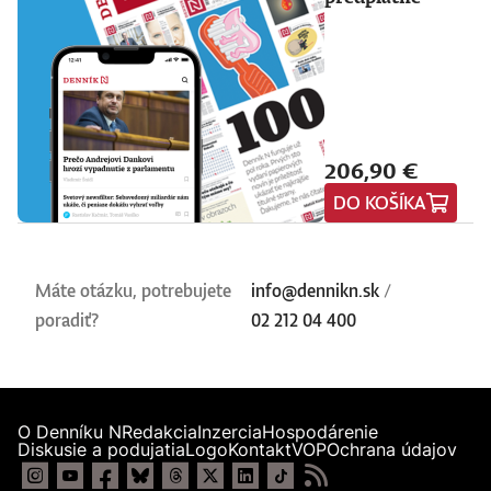
206,90 €
DO KOŠÍKA
Máte otázku, potrebujete
info@dennikn.sk
/
poradiť?
02 212 04 400
O Denníku N
Redakcia
Inzercia
Hospodárenie
Diskusie a podujatia
Logo
Kontakt
VOP
Ochrana údajov