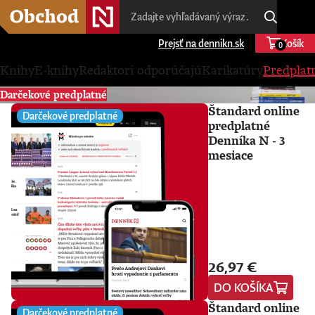
Prejsť na dennikn.sk
Košík
0
Knihy
E-knihy
Redaktori odporúčajú
Karikatúry
Predplat
Darčekové predplatné
Štandard online
Darčekové predplatné
predplatné
Denníka N - 3
mesiace
26,97 €
DO KOŠÍKA
Štandard online
Darčekové predplatné