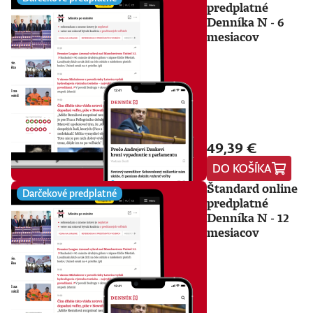
predplatné
Denníka N - 6
mesiacov
49,39 €
DO KOŠÍKA
Štandard online
Darčekové predplatné
predplatné
Denníka N - 12
mesiacov