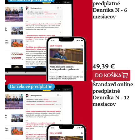
predplatné
Denníka N - 6
mesiacov
49,39 €
DO KOŠÍKA
Štandard online
Darčekové predplatné
predplatné
Denníka N - 12
mesiacov