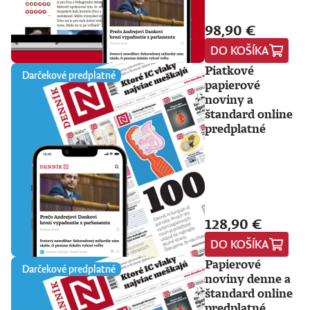
98,90 €
DO KOŠÍKA
Piatkové
Darčekové predplatné
papierové
noviny a
štandard online
predplatné
128,90 €
DO KOŠÍKA
Papierové
Darčekové predplatné
noviny denne a
štandard online
predplatné