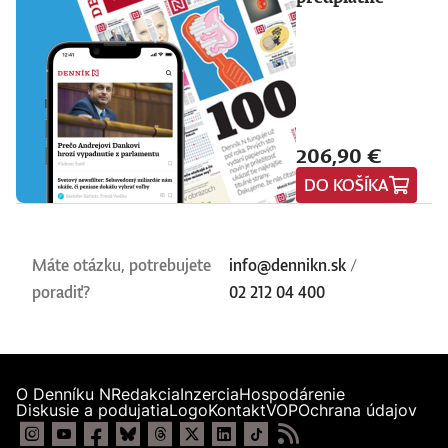
206,90 €
DO KOŠÍKA
Máte otázku, potrebujete
info@dennikn.sk
/
poradiť?
02 212 04 400
O Denníku N
Redakcia
Inzercia
Hospodárenie
Diskusie a podujatia
Logo
Kontakt
VOP
Ochrana údajov