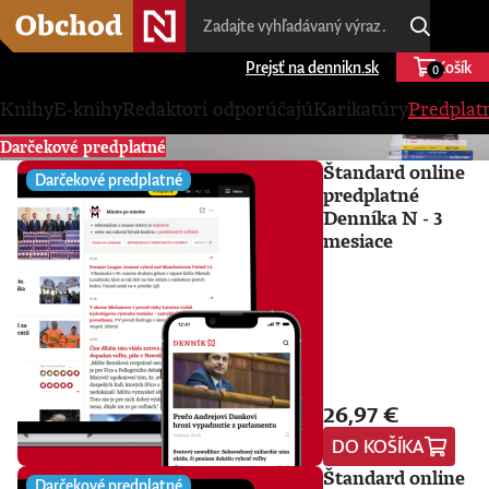
Prejsť na dennikn.sk
Košík
0
Knihy
E-knihy
Redaktori odporúčajú
Karikatúry
Predplat
Darčekové predplatné
Štandard online
Darčekové predplatné
predplatné
Denníka N - 3
mesiace
26,97 €
DO KOŠÍKA
Štandard online
Darčekové predplatné