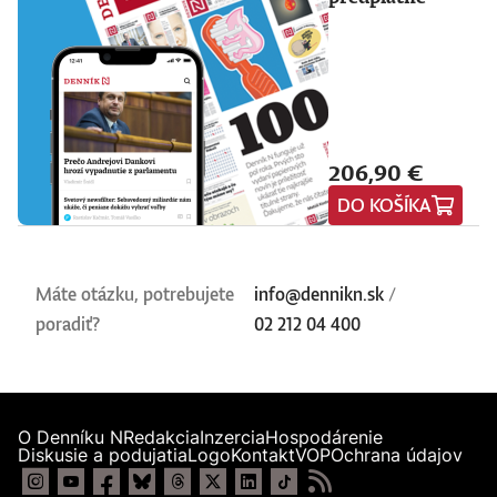
206,90 €
DO KOŠÍKA
Máte otázku, potrebujete
info@dennikn.sk
/
poradiť?
02 212 04 400
O Denníku N
Redakcia
Inzercia
Hospodárenie
Diskusie a podujatia
Logo
Kontakt
VOP
Ochrana údajov