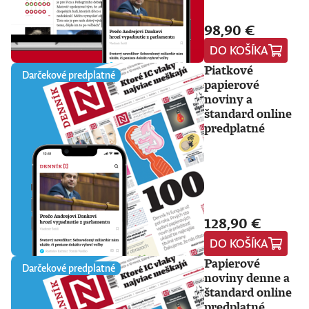
98,90 €
DO KOŠÍKA
Piatkové
Darčekové predplatné
papierové
noviny a
štandard online
predplatné
128,90 €
DO KOŠÍKA
Papierové
Darčekové predplatné
noviny denne a
štandard online
predplatné