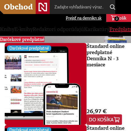
Prejsť na dennikn.sk
Košík
0
Knihy
E-knihy
Redaktori odporúčajú
Karikatúry
Predplat
Darčekové predplatné
Štandard online
Darčekové predplatné
predplatné
Denníka N - 3
mesiace
26,97 €
DO KOŠÍKA
Štandard online
Darčekové predplatné