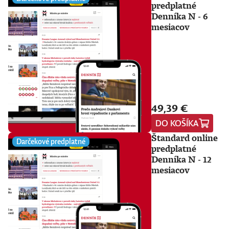
predplatné
Denníka N - 6
mesiacov
49,39 €
DO KOŠÍKA
Štandard online
Darčekové predplatné
predplatné
Denníka N - 12
mesiacov