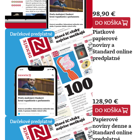
98,90 €
DO KOŠÍKA
Piatkové
Darčekové predplatné
papierové
noviny a
štandard online
predplatné
128,90 €
DO KOŠÍKA
Papierové
Darčekové predplatné
noviny denne a
štandard online
predplatné