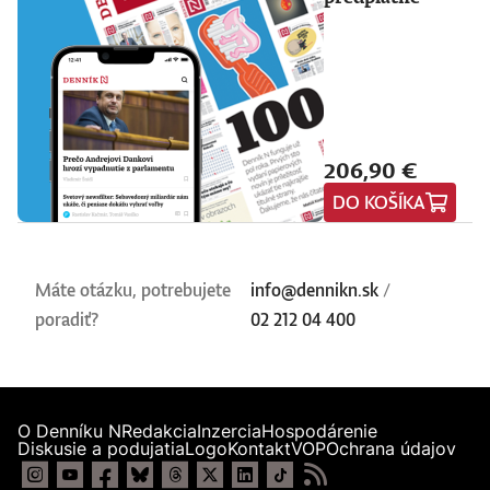
206,90 €
DO KOŠÍKA
Máte otázku, potrebujete
info@dennikn.sk
/
poradiť?
02 212 04 400
O Denníku N
Redakcia
Inzercia
Hospodárenie
Diskusie a podujatia
Logo
Kontakt
VOP
Ochrana údajov