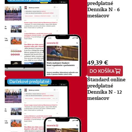
predplatné
Denníka N - 6
mesiacov
49,39 €
DO KOŠÍKA
Štandard online
Darčekové predplatné
predplatné
Denníka N - 12
mesiacov