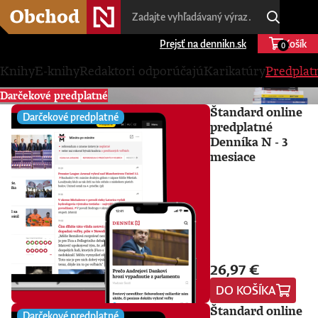
Prejsť na dennikn.sk
Košík
0
Knihy
E-knihy
Redaktori odporúčajú
Karikatúry
Predplat
Darčekové predplatné
Štandard online
Darčekové predplatné
predplatné
Denníka N - 3
mesiace
26,97 €
DO KOŠÍKA
Štandard online
Darčekové predplatné