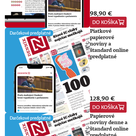
98,90 €
DO KOŠÍKA
Piatkové
Darčekové predplatné
papierové
noviny a
štandard online
predplatné
128,90 €
DO KOŠÍKA
Papierové
Darčekové predplatné
noviny denne a
štandard online
predplatné