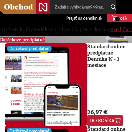
Prejsť na dennikn.sk
Košík
0
Knihy
E-knihy
Redaktori odporúčajú
Karikatúry
Predplat
Darčekové predplatné
Štandard online
Darčekové predplatné
predplatné
Denníka N - 3
mesiace
26,97 €
DO KOŠÍKA
Štandard online
Darčekové predplatné