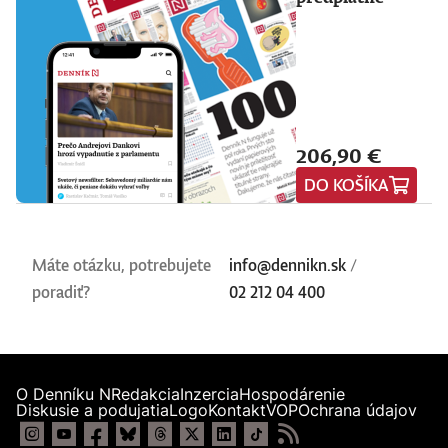
206,90 €
DO KOŠÍKA
Máte otázku, potrebujete
info@dennikn.sk
/
poradiť?
02 212 04 400
O Denníku N
Redakcia
Inzercia
Hospodárenie
Diskusie a podujatia
Logo
Kontakt
VOP
Ochrana údajov