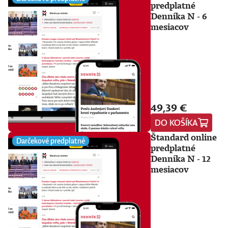
predplatné
Denníka N - 6
mesiacov
49,39 €
DO KOŠÍKA
Štandard online
Darčekové predplatné
predplatné
Denníka N - 12
mesiacov