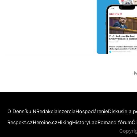
M
O Denníku N
Redakcia
Inzercia
Hospodárenie
Diskusie a p
Respekt.cz
Heroine.cz
Hiking
HistoryLab
Romano fórum
Či
Copyrig