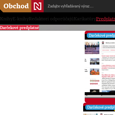
Knihy
E-knihy
Redaktori odporúčajú
Karikatúry
Predplat
Darčekové predplatné
Darčekové predp
Darčekové predpl