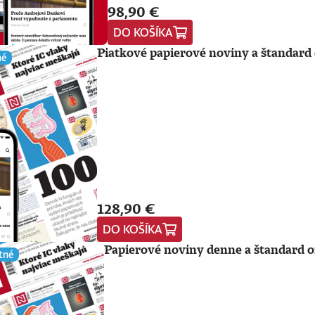
98,90 €
DO KOŠÍKA
Piatkové papierové noviny a štandard 
né
128,90 €
DO KOŠÍKA
Papierové noviny denne a štandard o
tné