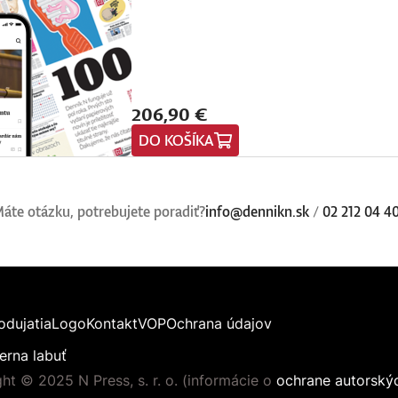
206,90 €
DO KOŠÍKA
áte otázku, potrebujete poradiť?
info@dennikn.sk
/
02 212 04 4
odujatia
Logo
Kontakt
VOP
Ochrana údajov
erna labuť
ht © 2025 N Press, s. r. o. (informácie o
ochrane autorský