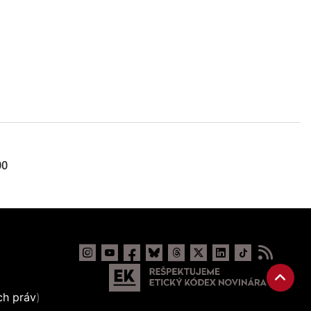
00
ch práv
)