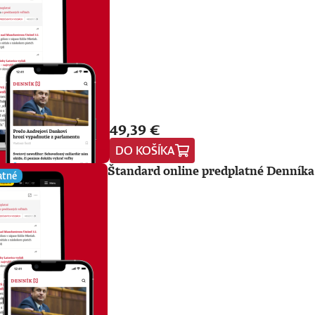
49,39 €
DO KOŠÍKA
Štandard online predplatné Denníka
atné