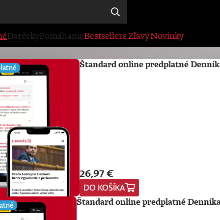
né
Darčeky
Pomáhame
Bestsellers
Zľavy
Novinky
Štandard online predplatné Denník
latné
26,97 €
DO KOŠÍKA
Štandard online predplatné Denníka
atné