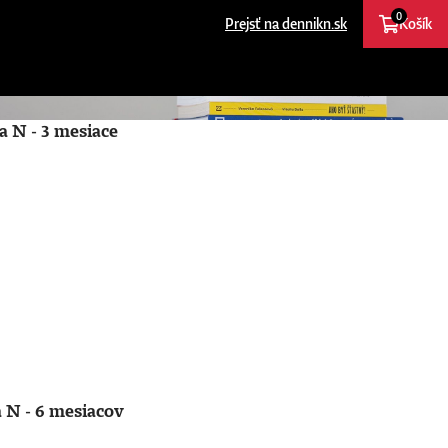
0
Prejsť na dennikn.sk
Košík
a N - 3 mesiace
 N - 6 mesiacov