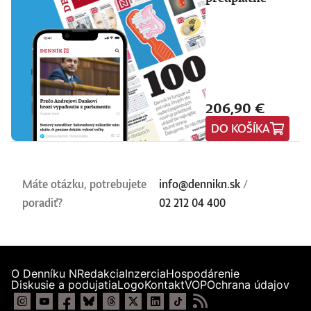
206,90 €
DO KOŠÍKA
Máte otázku, potrebujete
info@dennikn.sk
/
poradiť?
02 212 04 400
O Denníku N
Redakcia
Inzercia
Hospodárenie
Diskusie a podujatia
Logo
Kontakt
VOP
Ochrana údajov