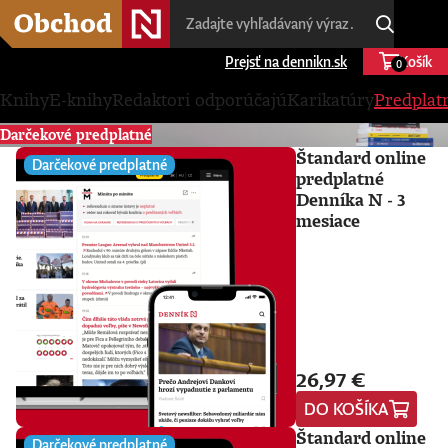
Prejsť na dennikn.sk
Košík
0
Knihy
E-knihy
Redaktori odporúčajú
Karikatúry
Predplat
Darčekové predplatné
Štandard online
Darčekové predplatné
predplatné
Denníka N - 3
mesiace
26,97 €
DO KOŠÍKA
Štandard online
Darčekové predplatné