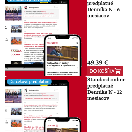
predplatné
Denníka N - 6
mesiacov
49,39 €
DO KOŠÍKA
Štandard online
Darčekové predplatné
predplatné
Denníka N - 12
mesiacov