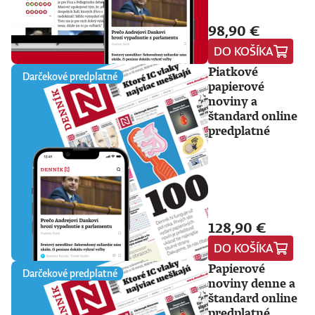
98,90 €
DO KOŠÍKA
Piatkové
Darčekové predplatné
papierové
noviny a
štandard online
predplatné
128,90 €
DO KOŠÍKA
Papierové
Darčekové predplatné
noviny denne a
štandard online
predplatné