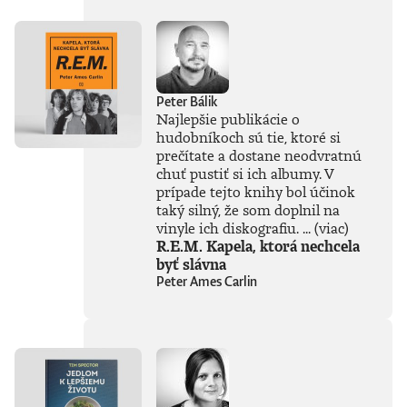
Novinársku cenu.
Peter Bálik
Najlepšie publikácie o
hudobníkoch sú tie, ktoré si
prečítate a dostane neodvratnú
chuť pustiť si ich albumy. V
prípade tejto knihy bol účinok
taký silný, že som doplnil na
vinyle ich diskografiu. ...
(viac)
R.E.M. Kapela, ktorá nechcela
byť slávna
Peter Ames Carlin