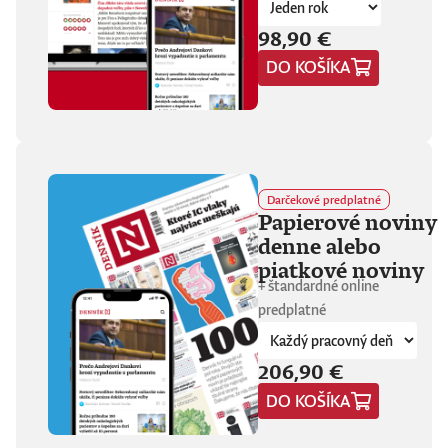
hore. Hrá pred
tisíckami ľudí na
98,90 €
festivaloch, vo
DO KOŠÍKA
vypredaných sálach
aj v malých
punkových
kluboch. 11
stretnutí, 25 hodín
materiálu. Dvaja
ľudia, ktorí sa
predtým nepoznali,
Darčekové predplatné
vedú intenzívny
Papierové noviny
dialóg o hudbe a
denne alebo
stave sveta. V
štrnástich
piatkové noviny
tematicky
+ štandardné online
zameraných
predplatné
kapitolách príde
okrem iného reč na
punk, trap,
206,90 €
rock’n’roll, Beatles,
Sex Pistols,
DO KOŠÍKA
Dostojevského,
Hegela, Boha, GG
Allina, Biafru,