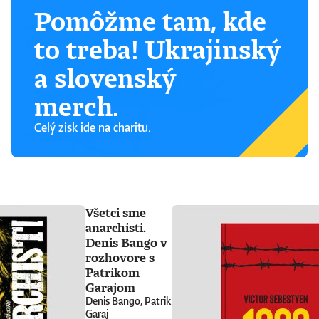
Pomôžme tam, kde
to treba! Ukrajinský
a slovenský
merch.
Celý zisk ide na charitu.
Všetci sme
anarchisti.
Denis Bango v
rozhovore s
Patrikom
Garajom
Denis Bango, Patrik
Garaj