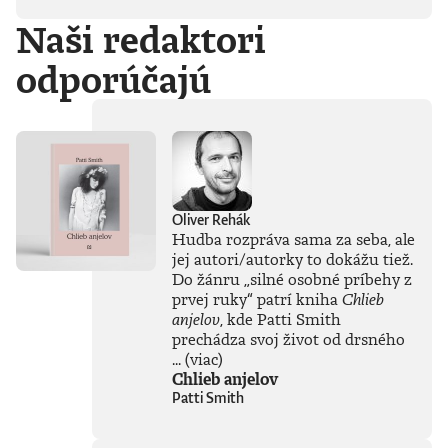
duchovno,
Naši redaktori
psychické diagnózy,
lásku, násilie,
odporúčajú
rómstvo, working
class, anarchizmus,
okultizmus,
socializmus,
fašizmus, revolúciu,
politickú
imagináciu, Garáže,
gitaru, klavír,
mamu, otca aj
Oliver Rehák
brata.Štyri
Hudba rozpráva sama za seba, ale
medzihry vo forme
jej autori/autorky to dokážu tiež.
posluchových
Do žánru
„
silné osobné príbehy z
jukeboxov testujú
prvej ruky
“
patrí kniha
Chlieb
Denisov hudobný
anjelov
, kde Patti Smith
rozhľad. Body
prechádza svoj život od drsného
pozbiera takmer za
všetko.Za rozhovor
...
(viac)
s Denisom Bangom
Chlieb anjelov
o Beatles, ktorý je
Patti Smith
súčasťou
tejto knihy, získal
Patrik Garaj