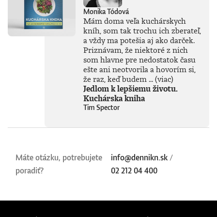
Monika Tódová
Mám doma veľa kuchárskych
kníh, som tak trochu ich zberateľ,
a vždy ma potešia aj ako darček.
Priznávam, že niektoré z nich
som hlavne pre nedostatok času
ešte ani neotvorila a hovorím si,
že raz, keď budem ...
(viac)
Jedlom k lepšiemu životu.
Kuchárska kniha
Tim Spector
Máte otázku, potrebujete
info@dennikn.sk
/
poradiť?
02 212 04 400