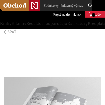
Prejsť na dennikn.sk
Košík
0
Knihy
E-knihy
Redaktori odporúčajú
Karikatúry
Predplat
SPÄŤ