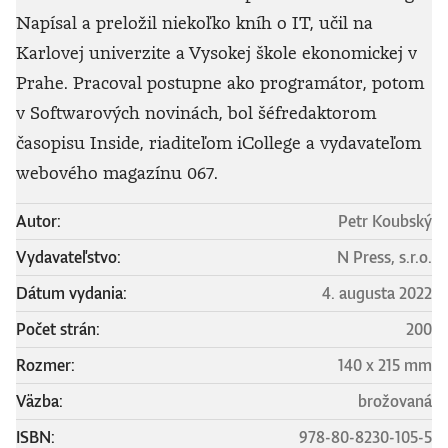
Napísal a preložil niekoľko kníh o IT, učil na
Karlovej univerzite a Vysokej škole ekonomickej v
Prahe. Pracoval postupne ako programátor, potom
v Softwarových novinách, bol šéfredaktorom
časopisu Inside, riaditeľom iCollege a vydavateľom
webového magazínu 067.
Autor:
Petr Koubský
Vydavateľstvo:
N Press, s.r.o.
Dátum vydania:
4. augusta 2022
Počet strán:
200
Rozmer:
140 x 215 mm
Väzba:
brožovaná
ISBN:
978-80-8230-105-5