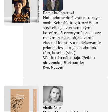
sme pri jej
používaní mali
jasne stanoviť.V
Dominika Chrastová
knihe Ako
Nahliadame do života autorky a
premýšľať o umelej
osobitých zážitkov, ktoré často
inteligencii autor
súviseli s jej vietnamskými
čerpá zo svojich
bohatých
koreňmi. Stereotypné predstavy,
skúseností, keďže
rasizmus, ale aj objavovanie
tejto téme sa
vlastnej identity a nadväzovanie
venuje už od
priateľstiev – to je len zlomok
začiatku 80. rokov.
tém, ktoré ...
(viac)
Vyváženie prínosov
Všetko, čo nás spája. Príbeh
a hrozieb AI
slovenskej Vietnamky
považuje za
Kvet Nguyen
kľúčovú výzvu našej
doby. Jeho pohľady
sú často
nekonvenčné –
ChatGPT a
generatívnu AI
vníma len ako
najnovšiu kapitolu
v dlhom príbehu a
Vitalia Bella
tvrdí, že sme stále