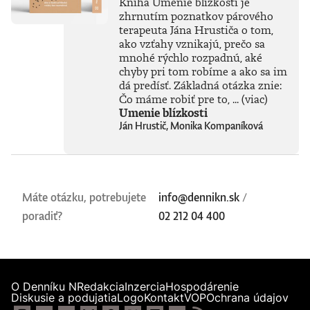
Kniha Umenie blízkosti je
iba na začiatku
zhrnutím poznatkov párového
skutočného
technického
terapeuta Jána Hrustiča o tom,
rozmachu.
ako vzťahy vznikajú, prečo sa
Naznačuje, že
mnohé rýchlo rozpadnú, aké
technológie, ktoré
chyby pri tom robíme a ako sa im
ešte neboli ani
dá predísť. Základná otázka znie:
vynájdené,
Čo máme robiť pre to, ...
(viac)
ovplyvnia naše
Umenie blízkosti
životy v 30. rokoch
Ján Hrustič, Monika Kompaníková
tohto storočia
oveľa zásadnejšie
než čokoľvek, čo
máme k dispozícii
dnes. Otvára tým
fascinujúcu diskusiu
Máte otázku, potrebujete
info@dennikn.sk
/
o možnostiach
poradiť?
vedomých strojov,
02 212 04 400
o veľkolepých
virtuálnych svetoch
a o vplyve AI na
samotnú evolúciu
človeka.Knihu
O Denníku N
Redakcia
Inzercia
Hospodárenie
preložil Marián
Diskusie a podujatia
Logo
Kontakt
VOP
Ochrana údajov
Hamada.Prečítajte