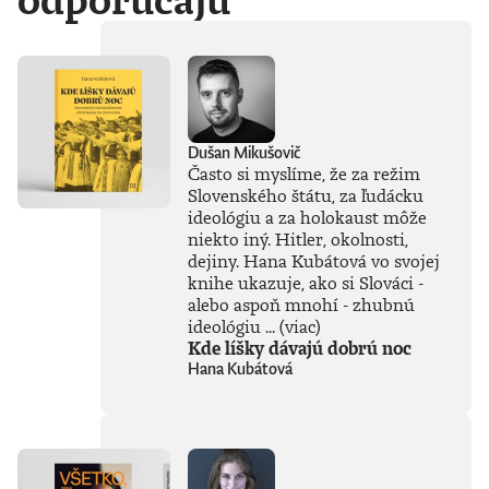
laboratórií
technologických
gigantov priamo do
nášho
každodenného
života. Od príchodu
systému ChatGPT
zaplavila verejnosť
Dušan Mikušovič
vlna záujmu o AI,
Často si myslíme, že za režim
no zároveň
Slovenského štátu, za ľudácku
zavládol zmätok.
ideológiu a za holokaust môže
Čo vlastne umelá
inteligencia dokáže
niekto iný. Hitler, okolnosti,
a kde sú jej limity?
dejiny. Hana Kubátová vo svojej
Čo nás ešte len
knihe ukazuje, ako si Slováci -
čaká? Je pre ľudstvo
alebo aspoň mnohí - zhubnú
spásou alebo
ideológiu ...
(viac)
najväčšou
Kde líšky dávajú dobrú noc
existenčnou
Hana Kubátová
hrozbou? Susskind
sa nevyhýba ani
pálčivým otázkam
o regulácii a
morálnych
hraniciach, ktoré by