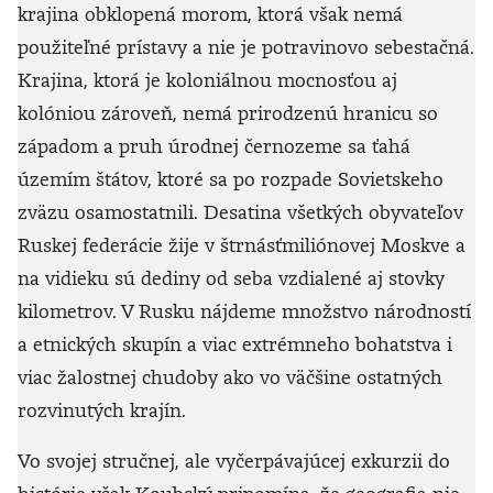
krajina obklopená morom, ktorá však nemá
použiteľné prístavy a nie je potravinovo sebestačná.
Krajina, ktorá je koloniálnou mocnosťou aj
kolóniou zároveň, nemá prirodzenú hranicu so
západom a pruh úrodnej černozeme sa ťahá
územím štátov, ktoré sa po rozpade Sovietskeho
zväzu osamostatnili. Desatina všetkých obyvateľov
Ruskej federácie žije v štrnásťmiliónovej Moskve a
na vidieku sú dediny od seba vzdialené aj stovky
kilometrov. V Rusku nájdeme množstvo národností
a etnických skupín a viac extrémneho bohatstva i
viac žalostnej chudoby ako vo väčšine ostatných
rozvinutých krajín.
Vo svojej stručnej, ale vyčerpávajúcej exkurzii do
histórie však Koubský pripomína, že geografia nie