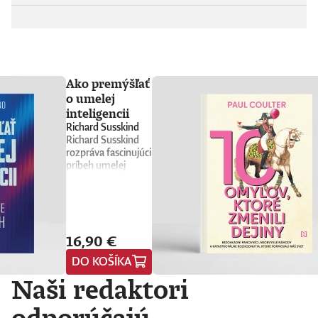
Ako premýšľať
o umelej
inteligencii
Richard Susskind
Richard Susskind
rozpráva fascinujúci
príbeh umelej
inteligencie a
prináša stručného
sprievodcu, ktorý
nás núti
prehodnotiť
16,90 €
všetko, čo sme si o
nej doteraz mysleli.
DO KOŠÍKA
Vyvádza umelú
Naši redaktori
inteligenciu z prísne
strážených
počítačových
odporúčajú