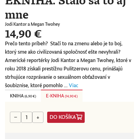
mne
Jodi Kantor a Megan Twohey
14,90 €
Prečo tento príbeh? Stačí to na zmenu alebo je to boj,
ktorý sme ako civilizovaná spoločnosť ešte nevyhrali?
Americké reportérky Jodi Kantor a Megan Twohey, ktoré v
roku 2018 získali prestížnu Pulitzerovu cenu, prinášajú
strhujúce rozprávanie o sexuálnom obťažovaní v
šoubiznise, ktoré pomohlo ...
Viac
KNIHA
E-KNIHA
(
6,90 €
)
(
14,90 €
)
DO KOŠÍKA
−
+