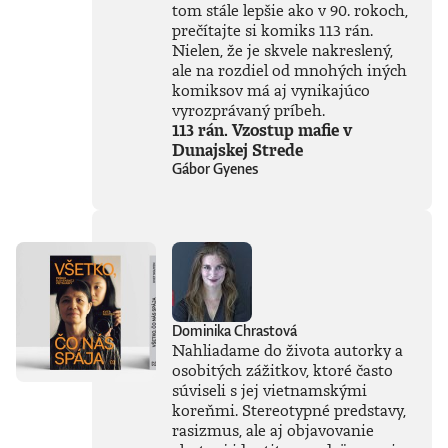
egom božských
tom stále lepšie ako v 90. rokoch,
rozmerov – či išlo o
prečítajte si komiks 113 rán.
fascinujúcu
Nielen, že je skvele nakreslený,
Kleopatru, alebo o
ale na rozdiel od mnohých iných
tragédiu Titanicu –
komiksov má aj vynikajúco
sa totiž často
vyrozprávaný príbeh.
skrývali až príliš
113 rán. Vzostup mafie v
obyčajné ľudské
Dunajskej Strede
zlyhania.Zabudnite
Gábor Gyenes
na nudné učebnice.
Prichádza dejepis,
ktorý vás bude
baviť: hitparáda
katastrofálnych
rozhodnutí,
pomýleného
hrdinstva a totálnej
straty súdnosti.
Dominika Chrastová
Autor rozpráva
Nahliadame do života autorky a
príbehy, ktoré
formovali náš svet
osobitých zážitkov, ktoré často
a mali priam
súviseli s jej vietnamskými
neuveriteľné
koreňmi. Stereotypné predstavy,
následky. Napokon,
rasizmus, ale aj objavovanie
človeku sa hneď