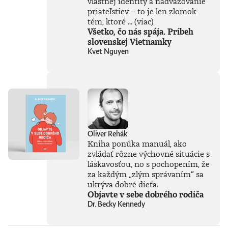
vlastnej identity a nadväzovanie
lepšie zaspáva s
priateľstiev – to je len zlomok
vedomím, že nech
tém, ktoré ...
(viac)
už dnes pokazil
Všetko, čo nás spája. Príbeh
hocičo, najväčšie
slovenskej Vietnamky
postavy histórie to
dokázali zbabrať
Kvet Nguyen
ešte oveľa
ukážkovejšie.Knihu
preložil Igor
Otčenáš.Prečítajte
si ukážku z
knihy.Paul Coulter
je britský
spisovateľ, komik a
historik, ktorého
Oliver Rehák
kritikmi oceňované
Kniha ponúka manuál, ako
živé vystúpenie Päť
zvládať rôzne výchovné situácie s
omylov, ktoré
láskavosťou, no s pochopením, že
zmenili dejiny sa
za každým „zlým správaním“ sa
stalo hitom a dva
ukrýva dobré dieťa.
roky po sebe bolo
Objavte v sebe dobrého rodiča
vypredané na
Dr. Becky Kennedy
festivaloch
Edinburgh Fringe aj
Adelaide Fringe.