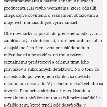
zamestnankyňami a ďalšími ženami v blízkosti
producenta Harveyho Weinsteina, ktoré odhalili
znepokojivé obvinenia o sexuálnom obťažovaní a
utajených mimosúdnych vyrovnaniach.
Obe novinárky sa pustili do precízneho odkrývania
zamlčiavaných skutočností, ktoré prinútili niekoľko
z najslávnejších žien sveta porušiť dohodu o
mlčanlivosti a postaviť sa tvárou v tvárou
sexuálnemu predátorovi a celému tímu jeho
právnikov a súkromných detektívov. No o tom, čo
nasledovalo po zverejnení článku, sa dovtedy
nikomu ani nesnívalo. V priebehu niekoľkých dní sa
otvorila Pandorina skrinka a k zneužívaniu a
sexuálnemu obťažovaniu sa začali priznávať ďalšie
a ďalšie ženy, ktoré trpeli celé desaťročia. V