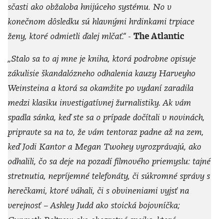
sčasti ako obžaloba hnijúceho systému. No v
konečnom dôsledku sú hlavnými hrdinkami trpiace
ženy, ktoré odmietli ďalej mlčať.“ -
The Atlantic
„Stalo sa to aj mne je kniha, ktorá podrobne opisuje
zákulisie škandalózneho odhalenia kauzy Harveyho
Weinsteina a ktorá sa okamžite po vydaní zaradila
medzi klasiku investigatívnej žurnalistiky. Ak vám
spadla sánka, keď ste sa o prípade dočítali v novinách,
pripravte sa na to, že vám tentoraz padne až na zem,
keď Jodi Kantor a Megan Twohey vyrozprávajú, ako
odhalili, čo sa deje na pozadí filmového priemyslu: tajné
stretnutia, nepríjemné telefonáty, či súkromné správy s
herečkami, ktoré váhali, či s obvineniami vyjsť na
verejnosť – Ashley Judd ako stoická bojovníčka;