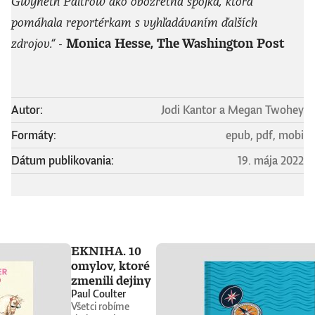
Gwyneth Paltrow ako obozretná spojka, ktorá
pomáhala reportérkam s vyhľadávaním ďalších
zdrojov.“ -
Monica Hesse, The Washington Post
Autor:
Jodi Kantor a Megan Twohey
Formáty:
epub, pdf, mobi
Dátum publikovania:
19. mája 2022
EKNIHA. 10
omylov, ktoré
zmenili dejiny
Paul Coulter
Všetci robíme