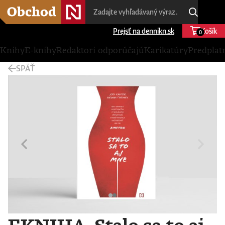
Prejsť na dennikn.sk
Košík
0
Knihy
E-knihy
Redaktori odporúčajú
Karikatúry
Predplat
SPÄŤ
EKNIHA. Stalo sa to aj