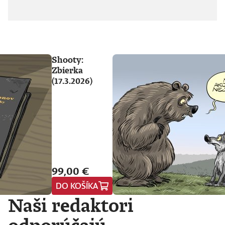
Shooty:
Zbierka
(17.3.2026)
99,00 €
DO KOŠÍKA
Naši redaktori