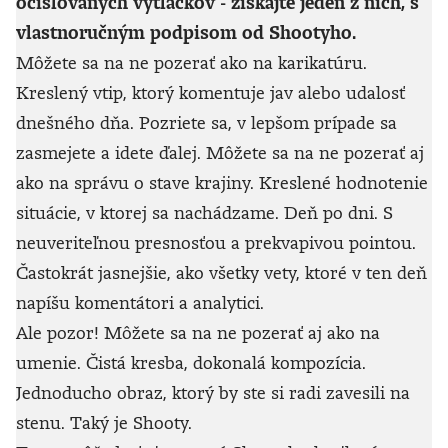
očíslovaných výtlačkov - získajte jeden z nich, s
vlastnoručným podpisom od Shootyho.
Môžete sa na ne pozerať ako na karikatúru.
Kreslený vtip, ktorý komentuje jav alebo udalosť
dnešného dňa. Pozriete sa, v lepšom prípade sa
zasmejete a idete ďalej. Môžete sa na ne pozerať aj
ako na správu o stave krajiny. Kreslené hodnotenie
situácie, v ktorej sa nachádzame. Deň po dni. S
neuveriteľnou presnosťou a prekvapivou pointou.
Častokrát jasnejšie, ako všetky vety, ktoré v ten deň
napíšu komentátori a analytici.
Ale pozor! Môžete sa na ne pozerať aj ako na
umenie. Čistá kresba, dokonalá kompozícia.
Jednoducho obraz, ktorý by ste si radi zavesili na
stenu. Taký je Shooty.