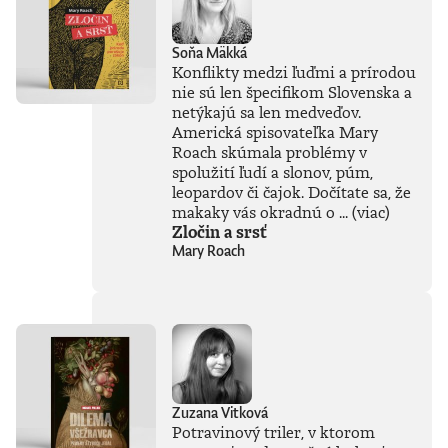
Soňa Mäkká
Konflikty medzi ľuďmi a prírodou
nie sú len špecifikom Slovenska a
netýkajú sa len medveďov.
Americká spisovateľka Mary
Roach skúmala problémy v
spolužití ľudí a slonov, púm,
leopardov či čajok. Dočítate sa, že
makaky vás okradnú o ...
(viac)
Zločin a srsť
Mary Roach
Zuzana Vitková
Potravinový triler, v ktorom