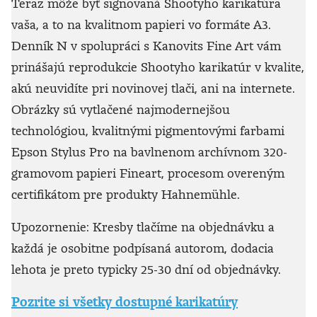
Teraz môže byť signovaná Shootyho karikatúra
vaša, a to na kvalitnom papieri vo formáte A3.
Denník N v spolupráci s Kanovits Fine Art vám
prinášajú reprodukcie Shootyho karikatúr v kvalite,
akú neuvidíte pri novinovej tlači, ani na internete.
Obrázky sú vytlačené najmodernejšou
technológiou, kvalitnými pigmentovými farbami
Epson Stylus Pro na bavlnenom archívnom 320-
gramovom papieri Fineart, procesom overeným
certifikátom pre produkty Hahnemühle.
Upozornenie: Kresby tlačíme na objednávku a
každá je osobitne podpísaná autorom, dodacia
lehota je preto typicky 25-30 dní od objednávky.
Pozrite si všetky dostupné karikatúry