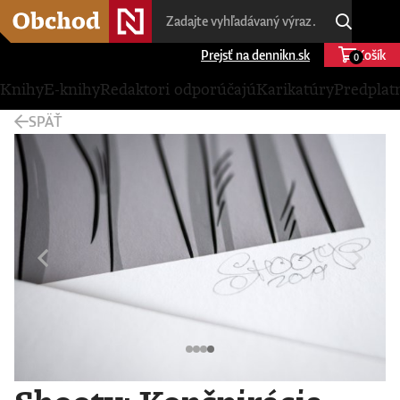
Prejsť na dennikn.sk
Košík
0
Knihy
E-knihy
Redaktori odporúčajú
Karikatúry
Predplat
SPÄŤ