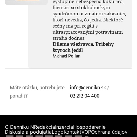
vystupuje nebezpečná kukurica,
farmári so štokholmským
syndrómom a zmätení zákazníci,
ktorí nevedia, čo jedia. Niektoré
scény ma pri regáli s
ultraspracovanými potravinami
strašia dodnes.
Dilema všežravca. Príbehy
štyroch jedál
Michael Pollan
Máte otázku, potrebujete
info@dennikn.sk
/
poradiť?
02 212 04 400
O Denníku N
Redakcia
Inzercia
Hospodárenie
Diskusie a podujatia
Logo
Kontakt
VOP
Ochrana údajov