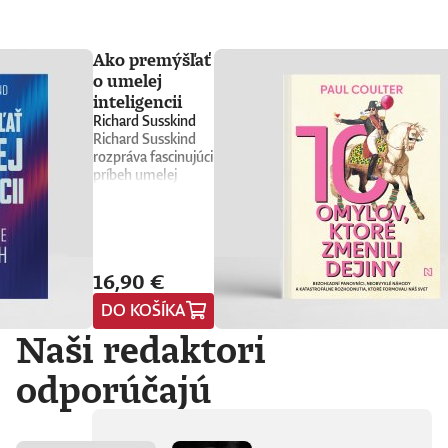
Ako premýšľať
o umelej
inteligencii
Richard Susskind
Richard Susskind
rozpráva fascinujúci
príbeh umelej
inteligencie a
prináša stručného
sprievodcu, ktorý
nás núti
prehodnotiť
16,90 €
všetko, čo sme si o
nej doteraz mysleli.
DO KOŠÍKA
Vyvádza umelú
Naši redaktori
inteligenciu z prísne
strážených
počítačových
odporúčajú
laboratórií
technologických
gigantov priamo do
nášho