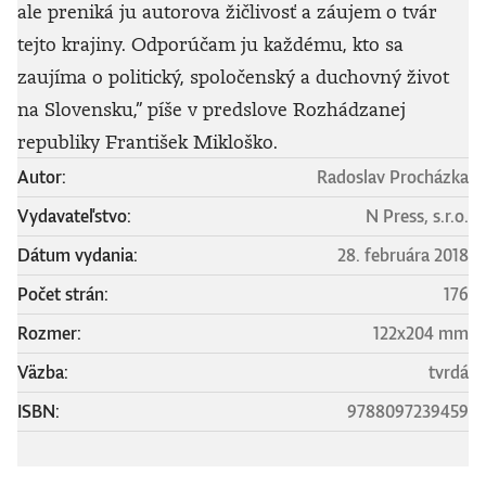
ale preniká ju autorova žičlivosť a záujem o tvár
tejto krajiny. Odporúčam ju každému, kto sa
zaujíma o politický, spoločenský a duchovný život
na Slovensku,” píše v predslove Rozhádzanej
republiky František Mikloško.
Autor:
Radoslav Procházka
Vydavateľstvo:
N Press, s.r.o.
Dátum vydania:
28. februára 2018
Počet strán:
176
Rozmer:
122x204 mm
Väzba:
tvrdá
ISBN:
9788097239459