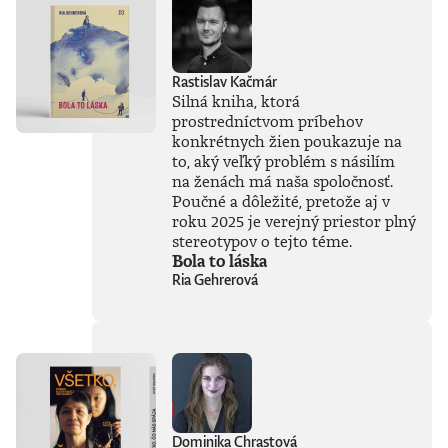
každodenného
života. Od príchodu
systému ChatGPT
zaplavila verejnosť
Rastislav Kačmár
vlna záujmu o AI,
Silná kniha, ktorá
no zároveň
prostredníctvom príbehov
zavládol zmätok.
konkrétnych žien poukazuje na
Čo vlastne umelá
inteligencia dokáže
to, aký veľký problém s násilím
a kde sú jej limity?
na ženách má naša spoločnosť.
Čo nás ešte len
Poučné a dôležité, pretože aj v
čaká? Je pre ľudstvo
roku 2025 je verejný priestor plný
spásou alebo
stereotypov o tejto téme.
najväčšou
Bola to láska
existenčnou
Ria Gehrerová
hrozbou? Susskind
sa nevyhýba ani
pálčivým otázkam
o regulácii a
morálnych
hraniciach, ktoré by
sme pri jej
používaní mali
jasne stanoviť.V
Dominika Chrastová
knihe Ako