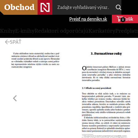
Prejsť na dennikn.sk
Košík
0
Knihy
E-knihy
Redaktori odporúčajú
Karikatúry
Predplat
SPÄŤ