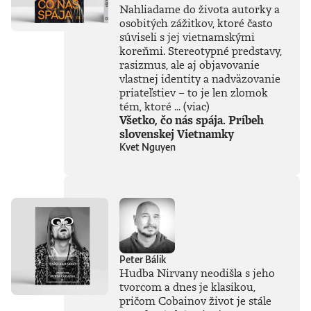
Nahliadame do života autorky a
premýšľať o umelej
osobitých zážitkov, ktoré často
inteligencii autor
súviseli s jej vietnamskými
čerpá zo svojich
bohatých
koreňmi. Stereotypné predstavy,
skúseností, keďže
rasizmus, ale aj objavovanie
tejto téme sa
vlastnej identity a nadväzovanie
venuje už od
priateľstiev – to je len zlomok
začiatku 80. rokov.
tém, ktoré ...
(viac)
Vyváženie prínosov
Všetko, čo nás spája. Príbeh
a hrozieb AI
slovenskej Vietnamky
považuje za
Kvet Nguyen
kľúčovú výzvu našej
doby. Jeho pohľady
sú často
nekonvenčné –
ChatGPT a
generatívnu AI
vníma len ako
najnovšiu kapitolu
v dlhom príbehu a
Peter Bálik
tvrdí, že sme stále
Hudba Nirvany neodišla s jeho
iba na začiatku
tvorcom a dnes je klasikou,
skutočného
technického
pričom Cobainov život je stále