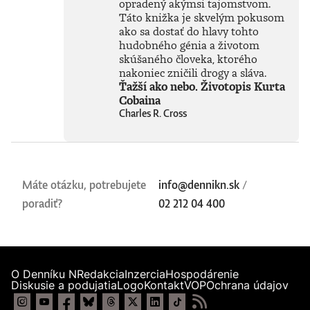
rozmachu.
opradený akýmsi tajomstvom.
Naznačuje, že
Táto knižka je skvelým pokusom
technológie, ktoré
ako sa dostať do hlavy tohto
ešte neboli ani
hudobného génia a životom
vynájdené,
skúšaného človeka, ktorého
ovplyvnia naše
nakoniec zničili drogy a sláva.
životy v 30. rokoch
Ťažší ako nebo. Životopis Kurta
tohto storočia
Cobaina
oveľa zásadnejšie
než čokoľvek, čo
Charles R. Cross
máme k dispozícii
dnes. Otvára tým
fascinujúcu diskusiu
o možnostiach
vedomých strojov,
Máte otázku, potrebujete
info@dennikn.sk
/
o veľkolepých
virtuálnych svetoch
poradiť?
02 212 04 400
a o vplyve AI na
samotnú evolúciu
človeka.Knihu
preložil Marián
Hamada.Prečítajte
O Denníku N
Redakcia
Inzercia
Hospodárenie
si ukážku z
Diskusie a podujatia
Logo
Kontakt
VOP
Ochrana údajov
knihy.Richard
Susskind je britský