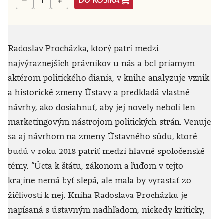
DO KOŠÍKA
−
+
Radoslav Procházka, ktorý patrí medzi
najvýraznejších právnikov u nás a bol priamym
aktérom politického diania, v knihe analyzuje vznik
a historické zmeny Ústavy a predkladá vlastné
návrhy, ako dosiahnuť, aby jej novely neboli len
marketingovým nástrojom politických strán. Venuje
sa aj návrhom na zmeny Ústavného súdu, ktoré
budú v roku 2018 patriť medzi hlavné spoločenské
témy. “Úcta k štátu, zákonom a ľuďom v tejto
krajine nemá byť slepá, ale mala by vyrastať zo
žičlivosti k nej. Kniha Radoslava Procházku je
napísaná s ústavným nadhľadom, niekedy kriticky,