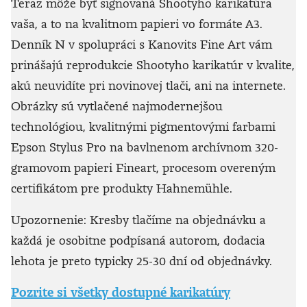
Teraz môže byť signovaná Shootyho karikatúra
vaša, a to na kvalitnom papieri vo formáte A3.
Denník N v spolupráci s Kanovits Fine Art vám
prinášajú reprodukcie Shootyho karikatúr v kvalite,
akú neuvidíte pri novinovej tlači, ani na internete.
Obrázky sú vytlačené najmodernejšou
technológiou, kvalitnými pigmentovými farbami
Epson Stylus Pro na bavlnenom archívnom 320-
gramovom papieri Fineart, procesom overeným
certifikátom pre produkty Hahnemühle.
Upozornenie: Kresby tlačíme na objednávku a
každá je osobitne podpísaná autorom, dodacia
lehota je preto typicky 25-30 dní od objednávky.
Pozrite si všetky dostupné karikatúry