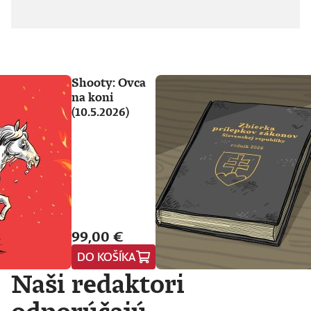
Shooty: Ovca
na koni
(10.5.2026)
99,00 €
DO KOŠÍKA
Naši redaktori