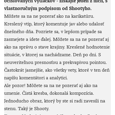
očíslovaných výtlačkov - získajte jeden z nich, s
vlastnoručným podpisom od Shootyho.
Môžete sa na ne pozerať ako na karikatúru.
Kreslený vtip, ktorý komentuje jav alebo udalosť
dnešného dňa. Pozriete sa, v lepšom prípade sa
zasmejete a idete ďalej. Môžete sa na ne pozerať aj
ako na správu o stave krajiny. Kreslené hodnotenie
situácie, v ktorej sa nachádzame. Deň po dni. S
neuveriteľnou presnosťou a prekvapivou pointou.
Častokrát jasnejšie, ako všetky vety, ktoré v ten deň
napíšu komentátori a analytici.
Ale pozor! Môžete sa na ne pozerať aj ako na
umenie. Čistá kresba, dokonalá kompozícia.
Jednoducho obraz, ktorý by ste si radi zavesili na
stenu. Taký je Shooty.