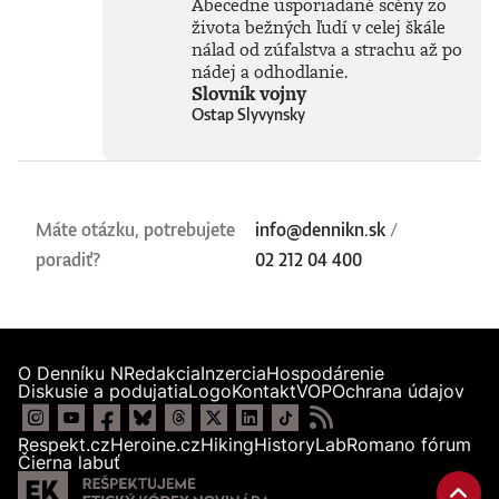
Abecedne usporiadané scény zo
života bežných ľudí v celej škále
nálad od zúfalstva a strachu až po
nádej a odhodlanie.
Slovník vojny
Ostap Slyvynsky
Máte otázku, potrebujete
info@dennikn.sk
/
poradiť?
02 212 04 400
O Denníku N
Redakcia
Inzercia
Hospodárenie
Diskusie a podujatia
Logo
Kontakt
VOP
Ochrana údajov
Respekt.cz
Heroine.cz
Hiking
HistoryLab
Romano fórum
Čierna labuť