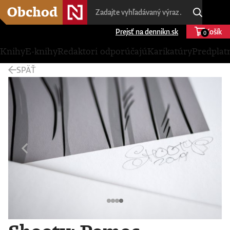
Prejsť na dennikn.sk
Košík
0
Knihy
E-knihy
Redaktori odporúčajú
Karikatúry
Predplat
SPÄŤ