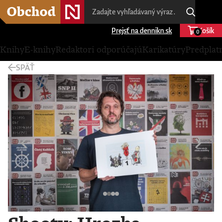
Prejsť na dennikn.sk
Košík
0
Knihy
E-knihy
Redaktori odporúčajú
Karikatúry
Predplat
SPÄŤ