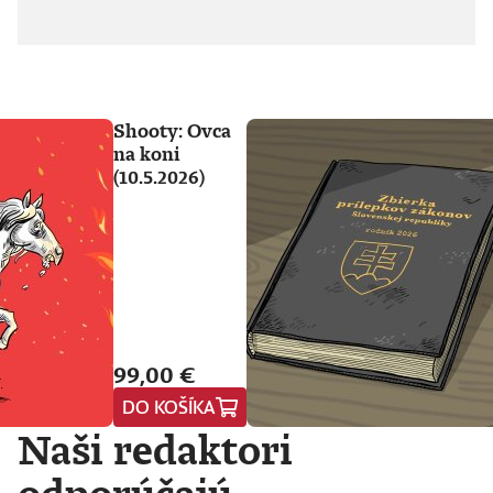
Shooty: Ovca
na koni
(10.5.2026)
99,00 €
DO KOŠÍKA
Naši redaktori