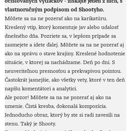
očíslovaných výtlačkov - získajte jeden z nich, s
vlastnoručným podpisom od Shootyho.
Môžete sa na ne pozerať ako na karikatúru.
Kreslený vtip, ktorý komentuje jav alebo udalosť
dnešného dňa. Pozriete sa, v lepšom prípade sa
zasmejete a idete ďalej. Môžete sa na ne pozerať aj
ako na správu o stave krajiny. Kreslené hodnotenie
situácie, v ktorej sa nachádzame. Deň po dni. S
neuveriteľnou presnosťou a prekvapivou pointou.
Častokrát jasnejšie, ako všetky vety, ktoré v ten deň
napíšu komentátori a analytici.
Ale pozor! Môžete sa na ne pozerať aj ako na
umenie. Čistá kresba, dokonalá kompozícia.
Jednoducho obraz, ktorý by ste si radi zavesili na
stenu. Taký je Shooty.