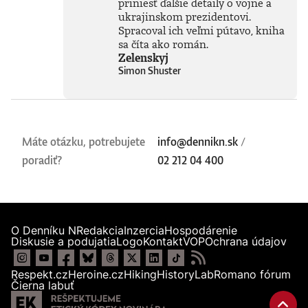
priniesť ďalšie detaily o vojne a
ukrajinskom prezidentovi.
Spracoval ich veľmi pútavo, kniha
sa číta ako román.
Zelenskyj
Simon Shuster
Máte otázku, potrebujete
info@dennikn.sk
/
poradiť?
02 212 04 400
O Denníku N
Redakcia
Inzercia
Hospodárenie
Diskusie a podujatia
Logo
Kontakt
VOP
Ochrana údajov
Respekt.cz
Heroine.cz
Hiking
HistoryLab
Romano fórum
Čierna labuť