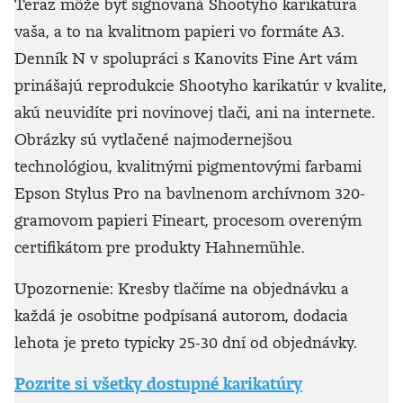
Teraz môže byť signovaná Shootyho karikatúra
vaša, a to na kvalitnom papieri vo formáte A3.
Denník N v spolupráci s Kanovits Fine Art vám
prinášajú reprodukcie Shootyho karikatúr v kvalite,
akú neuvidíte pri novinovej tlači, ani na internete.
Obrázky sú vytlačené najmodernejšou
technológiou, kvalitnými pigmentovými farbami
Epson Stylus Pro na bavlnenom archívnom 320-
gramovom papieri Fineart, procesom overeným
certifikátom pre produkty Hahnemühle.
Upozornenie: Kresby tlačíme na objednávku a
každá je osobitne podpísaná autorom, dodacia
lehota je preto typicky 25-30 dní od objednávky.
Pozrite si všetky dostupné karikatúry