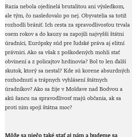
Razia nebola ojedinelá brutalitou ani výsledkom,
ale tým, čo nasledovalo po nej. Obyvatelia sa totiž
rozhodli brániť. Ich cesta za spravodlivosťou trvala
osem rokov a do kauzy sa zapojili najvyšší štátni
úradníci, Európsky súd pre ľudské práva aj elitní
právnici. Ako sa však z poškodených mohli stať
obvinení a z policajtov hrdinovia? Bol to len ďalší
skutok, ktorý sa nestal? Kde sú korene absurdných
rozhodnutí a trápnych vyhlásení štátnych
úradníkov? Ako sa žije v Moldave nad Bodvou a
akú šancu na spravodlivosť majú občania, ak sa
proti nim spojí štátna moc?
Môže sa niečo také stať aj nám a budeme sa