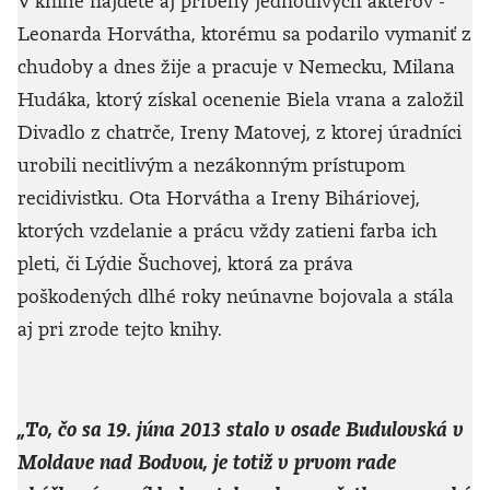
V knihe nájdete aj príbehy jednotlivých aktérov -
Leonarda Horvátha, ktorému sa podarilo vymaniť z
chudoby a dnes žije a pracuje v Nemecku, Milana
Hudáka, ktorý získal ocenenie Biela vrana a založil
Divadlo z chatrče, Ireny Matovej, z ktorej úradníci
urobili necitlivým a nezákonným prístupom
recidivistku. Ota Horvátha a Ireny Biháriovej,
ktorých vzdelanie a prácu vždy zatieni farba ich
pleti, či Lýdie Šuchovej, ktorá za práva
poškodených dlhé roky neúnavne bojovala a stála
aj pri zrode tejto knihy.
„To, čo sa 19. júna 2013 stalo v osade Budulovská v
Moldave nad Bodvou, je totiž v prvom rade