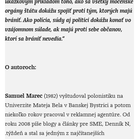
ukážkovým príkladom toho, ako sa všetky mocenské
orgány štátu dokážu spojiť proti tým, ktorých majú
brániť. Ako polícia, súdy aj politici dokážu konať vo
vzájomnom súlade, ak majú proti sebe občanov,
ktorí sa brániť nevedia.“
O autoroch:
Samuel Marec
(1982) vyštudoval polonistiku na
Univerzite Mateja Bela v Banskej Bystrici a potom
niekoľko rokov pracoval v reklamnej agentúre. Od
roku 2008 píše blogy a články pre SME, Denník N,
.týždeň a stal sa jedným z najčítanejších