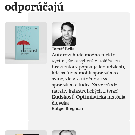
počítačových
odporúčajú
laboratórií
technologických
gigantov priamo do
nášho
každodenného
života. Od príchodu
systému ChatGPT
zaplavila verejnosť
Tomáš Bella
vlna záujmu o AI,
Autorovi bude možno niekto
no zároveň
vyčítať, že si vyberá z koláča len
zavládol zmätok.
hrozienka a popisuje len udalosti,
Čo vlastne umelá
inteligencia dokáže
kde sa ľudia mohli správať ako
a kde sú jej limity?
svine, ale v skutočnosti sa
Čo nás ešte len
správali ako ľudia. Zároveň ale
čaká? Je pre ľudstvo
naratív katastrofických ...
(viac)
spásou alebo
Ľudskosť. Optimistická história
najväčšou
človeka
existenčnou
Rutger Bregman
hrozbou? Susskind
sa nevyhýba ani
pálčivým otázkam
o regulácii a
morálnych