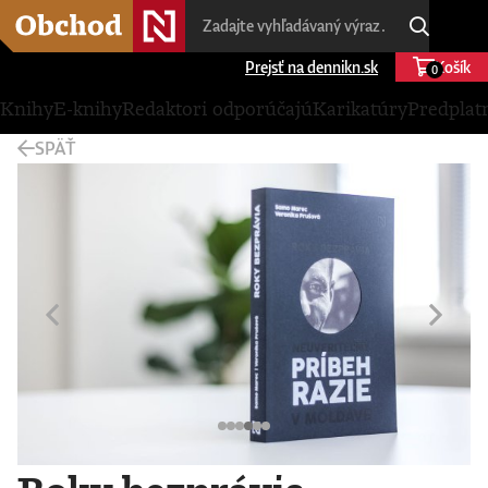
Prejsť na dennikn.sk
Košík
0
Knihy
E-knihy
Redaktori odporúčajú
Karikatúry
Predplat
SPÄŤ