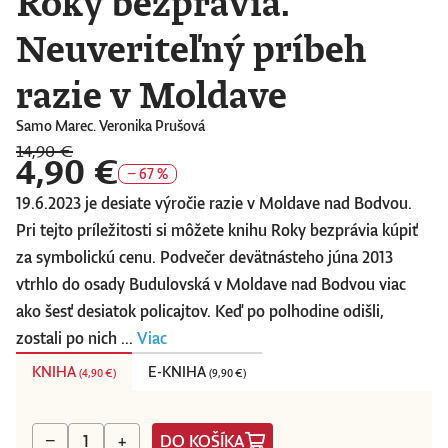
Roky bezprávia.
Neuveriteľný príbeh
razie v Moldave
Samo Marec. Veronika Prušová
14,90 €
4,90 €
− 67 %
19.6.2023 je desiate výročie razie v Moldave nad Bodvou.
Pri tejto príležitosti si môžete knihu Roky bezprávia kúpiť
za symbolickú cenu. Podvečer devätnásteho júna 2013
vtrhlo do osady Budulovská v Moldave nad Bodvou viac
ako šesť desiatok policajtov. Keď po polhodine odišli,
zostali po nich ...
Viac
KNIHA
E-KNIHA
(
4,90 €
)
(
9,90 €
)
DO KOŠÍKA
−
+