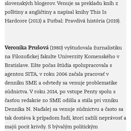
slovenských blogerov. Venuje sa prekladu kníh z
poľštiny a angličtiny a napísal knihy This Is
Hardcore (2013) a Futbal: Pravdivá história (2019).
Veronika Prušová
(1980) vyštudovala žurnalistiku
na Filozofickej fakulte Univerzity Komenského v
Bratislave. Ešte počas štúdia spolupracovala s
agentou SITA, v roku 2006 začala pracovať v
denníku SME a odvtedy sa venuje problematike
súdnictva. V roku 2014, po vstupe Penty spolu s
časťou redakcie zo SME odišla a stála pri vzniku
Denníka N. Naďalej sa venuje súdnictvu a často sa
tak dostáva k prípadom ľudí, ktorí zažili neprávosť a
majú pocit krivdy. S bývalým politickým