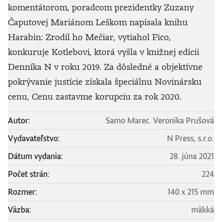
komentátorom, poradcom prezidentky Zuzany
Čaputovej Mariánom Leškom napísala knihu
Harabin: Zrodil ho Mečiar, vytiahol Fico,
konkuruje Kotlebovi, ktorá vyšla v knižnej edícii
Denníka N v roku 2019. Za dôsledné a objektívne
pokrývanie justície získala špeciálnu Novinársku
cenu, Cenu zastavme korupciu za rok 2020.
Autor:
Samo Marec. Veronika Prušová
Vydavateľstvo:
N Press, s.r.o.
Dátum vydania:
28. júna 2021
Počet strán:
224
Rozmer:
140 x 215 mm
Väzba:
mäkká