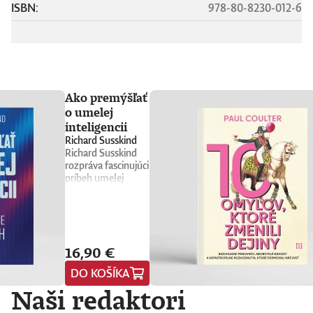
ISBN:
978-80-8230-012-6
Ako premýšľať
o umelej
inteligencii
Richard Susskind
Richard Susskind
rozpráva fascinujúci
príbeh umelej
inteligencie a
prináša stručného
sprievodcu, ktorý
nás núti
prehodnotiť
16,90 €
všetko, čo sme si o
nej doteraz mysleli.
DO KOŠÍKA
Vyvádza umelú
Naši redaktori
inteligenciu z prísne
strážených