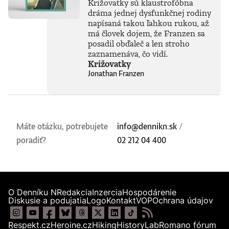
Križovatky sú klaustrofóbna
tvrdí, že sme stále
dráma jednej dysfunkčnej rodiny
iba na začiatku
napísaná takou ľahkou rukou, až
skutočného
technického
má človek dojem, že Franzen sa
rozmachu.
posadil obďaleč a len stroho
Naznačuje, že
zaznamenáva, čo vidí.
technológie, ktoré
Križovatky
ešte neboli ani
Jonathan Franzen
vynájdené,
ovplyvnia naše
životy v 30. rokoch
tohto storočia
oveľa zásadnejšie
než čokoľvek, čo
Máte otázku, potrebujete
info@dennikn.sk
/
máme k dispozícii
poradiť?
02 212 04 400
dnes. Otvára tým
fascinujúcu diskusiu
o možnostiach
vedomých strojov,
o veľkolepých
virtuálnych svetoch
O Denníku N
Redakcia
Inzercia
Hospodárenie
a o vplyve AI na
Diskusie a podujatia
Logo
Kontakt
VOP
Ochrana údajov
samotnú evolúciu
človeka.Knihu
Respekt.cz
Heroine.cz
Hiking
HistoryLab
Romano fórum
preložil Marián