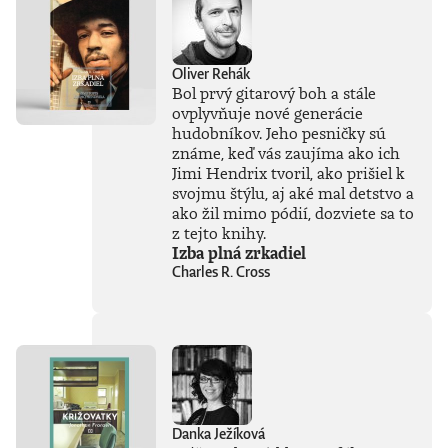
hraniciach, ktoré by
sme pri jej
používaní mali
jasne stanoviť.V
Oliver Rehák
knihe Ako
Bol prvý gitarový boh a stále
premýšľať o umelej
ovplyvňuje nové generácie
inteligencii autor
hudobníkov. Jeho pesničky sú
čerpá zo svojich
bohatých
známe, keď vás zaujíma ako ich
skúseností, keďže
Jimi Hendrix tvoril, ako prišiel k
tejto téme sa
svojmu štýlu, aj aké mal detstvo a
venuje už od
ako žil mimo pódií, dozviete sa to
začiatku 80. rokov.
z tejto knihy.
Vyváženie prínosov
Izba plná zrkadiel
a hrozieb AI
Charles R. Cross
považuje za
kľúčovú výzvu našej
doby. Jeho pohľady
sú často
nekonvenčné –
ChatGPT a
generatívnu AI
vníma len ako
najnovšiu kapitolu
Danka Ježíková
v dlhom príbehu a