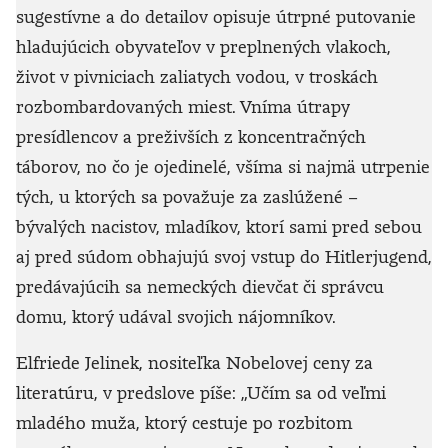
sugestívne a do detailov opisuje útrpné putovanie
hladujúcich obyvateľov v preplnených vlakoch,
život v pivniciach zaliatych vodou, v troskách
rozbombardovaných miest. Vníma útrapy
presídlencov a preživších z koncentračných
táborov, no čo je ojedinelé, všíma si najmä utrpenie
tých, u ktorých sa považuje za zaslúžené –
bývalých nacistov, mladíkov, ktorí sami pred sebou
aj pred súdom obhajujú svoj vstup do Hitlerjugend,
predávajúcih sa nemeckých dievčat či správcu
domu, ktorý udával svojich nájomníkov.
Elfriede Jelinek, nositeľka Nobelovej ceny za
literatúru, v predslove píše: „Učím sa od veľmi
mladého muža, ktorý cestuje po rozbitom