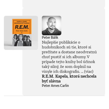
doby. Jeho pohľady
sú často
nekonvenčné –
ChatGPT a
generatívnu AI
vníma len ako
najnovšiu kapitolu
v dlhom príbehu a
Peter Bálik
tvrdí, že sme stále
Najlepšie publikácie o
iba na začiatku
hudobníkoch sú tie, ktoré si
skutočného
technického
prečítate a dostane neodvratnú
rozmachu.
chuť pustiť si ich albumy. V
Naznačuje, že
prípade tejto knihy bol účinok
technológie, ktoré
taký silný, že som doplnil na
ešte neboli ani
vinyle ich diskografiu. ...
(viac)
vynájdené,
R.E.M. Kapela, ktorá nechcela
ovplyvnia naše
byť slávna
životy v 30. rokoch
Peter Ames Carlin
tohto storočia
oveľa zásadnejšie
než čokoľvek, čo
máme k dispozícii
dnes. Otvára tým
fascinujúcu diskusiu