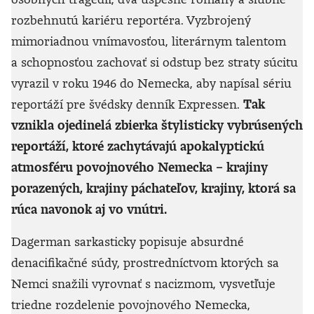
rozbehnutú kariéru reportéra. Vyzbrojený
mimoriadnou vnímavosťou, literárnym talentom
a schopnosťou zachovať si odstup bez straty súcitu
vyrazil v roku 1946 do Nemecka, aby napísal sériu
reportáží pre švédsky denník Expressen.
Tak
vznikla ojedinelá zbierka štylisticky vybrúsených
reportáží, ktoré zachytávajú apokalyptickú
atmosféru povojnového Nemecka – krajiny
porazených, krajiny páchateľov, krajiny, ktorá sa
rúca navonok aj vo vnútri.
Dagerman sarkasticky popisuje absurdné
denacifikačné súdy, prostredníctvom ktorých sa
Nemci snažili vyrovnať s nacizmom, vysvetľuje
triedne rozdelenie povojnového Nemecka,