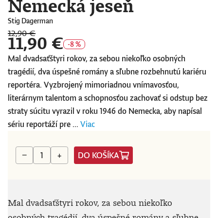
Nemecká jeseň
Stig Dagerman
12,90 €
11,90 €
-8 %
Mal dvadsaťštyri rokov, za sebou niekoľko osobných
tragédií, dva úspešné romány a sľubne rozbehnutú kariéru
reportéra. Vyzbrojený mimoriadnou vnímavosťou,
literárnym talentom a schopnosťou zachovať si odstup bez
straty súcitu vyrazil v roku 1946 do Nemecka, aby napísal
sériu reportáží pre ...
Viac
DO KOŠÍKA
−
+
Mal dvadsaťštyri rokov, za sebou niekoľko
osobných tragédií, dva úspešné romány a sľubne