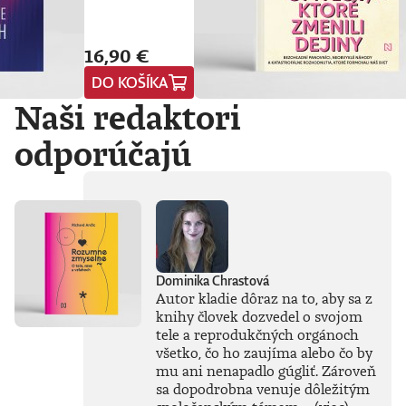
sprievodcu, ktorý
nás núti
prehodnotiť
16,90 €
všetko, čo sme si o
nej doteraz mysleli.
DO KOŠÍKA
Vyvádza umelú
Naši redaktori
inteligenciu z prísne
strážených
počítačových
odporúčajú
laboratórií
technologických
gigantov priamo do
nášho
každodenného
života. Od príchodu
systému ChatGPT
zaplavila verejnosť
Dominika Chrastová
vlna záujmu o AI,
Autor kladie dôraz na to, aby sa z
no zároveň
knihy človek dozvedel o svojom
zavládol zmätok.
tele a reprodukčných orgánoch
Čo vlastne umelá
inteligencia dokáže
všetko, čo ho zaujíma alebo čo by
a kde sú jej limity?
mu ani nenapadlo gúgliť. Zároveň
Čo nás ešte len
sa dopodrobna venuje dôležitým
čaká? Je pre ľudstvo