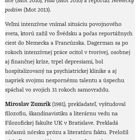
dítě
(Mot 2010),
Had
(Mot 2010) a reportáž
Německý
podzim
(Mot 2013).
Veľmi intenzívne vnímal situáciu povojnového
sveta, ktorú zažil vo Švédsku a počas reportážnych
ciest do Nemecka a Francúzska. Dagerman sa po
rokoch intenzívnej práce ocitol v tvorivej, osobnej
aj finančnej kríze, trpel depresiami, bol
hospitalizovaný na psychiatrickej klinike a aj
napriek svojmu nespornému talentu a úspechu
spáchal vo svojich 31 rokoch samovraždu.
Miroslav Zumrík
(1981), prekladateľ, vyštudoval
filozofiu, škandinavistiku a literárnu vedu na
Filozofickej fakulte UK v Bratislave. Prekladá
súčasnú nórsku prózu a literatúru faktu. Preložil