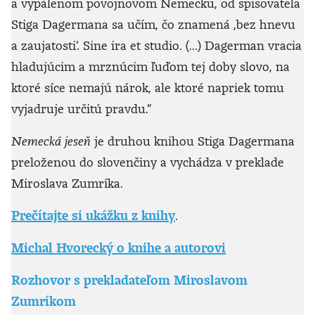
a vypálenom povojnovom Nemecku, od spisovatela
Stiga Dagermana sa učím, čo znamená ‚bez hnevu
a zaujatosti‘. Sine ira et studio. (...) Dagerman vracia
hladujúcim a mrznúcim ľuďom tej doby slovo, na
ktoré síce nemajú nárok, ale ktoré napriek tomu
vyjadruje určitú pravdu.“
Nemecká jeseň
je druhou knihou Stiga Dagermana
preloženou do slovenčiny a vychádza v preklade
Miroslava Zumríka.
Prečítajte si ukážku z knihy
.
Michal Hvorecký o knihe a autorovi
Rozhovor s prekladateľom Miroslavom
Zumríkom