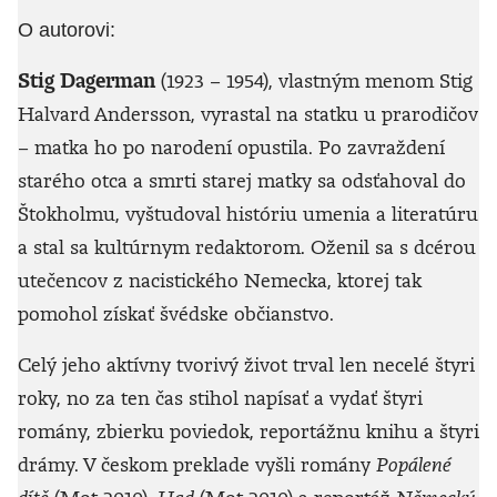
O autorovi:
Stig Dagerman
(1923 – 1954), vlastným menom Stig
Halvard Andersson, vyrastal na statku u prarodičov
– matka ho po narodení opustila. Po zavraždení
starého otca a smrti starej matky sa odsťahoval do
Štokholmu, vyštudoval históriu umenia a literatúru
a stal sa kultúrnym redaktorom. Oženil sa s dcérou
utečencov z nacistického Nemecka, ktorej tak
pomohol získať švédske občianstvo.
Celý jeho aktívny tvorivý život trval len necelé štyri
roky, no za ten čas stihol napísať a vydať štyri
romány, zbierku poviedok, reportážnu knihu a štyri
drámy. V českom preklade vyšli romány
Popálené