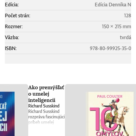
Edícia:
Edícia Denníka N
Počet strán:
128
Rozmer:
150 × 215 mm
Väzba:
tvrdá
ISBN:
978-80-99925-35-0
Ako premýšľať
o umelej
inteligencii
Richard Susskind
Richard Susskind
rozpráva fascinujúci
príbeh umelej
inteligencie a
prináša stručného