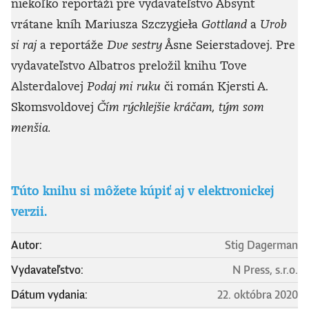
niekoľko reportáží pre vydavateľstvo Absynt
vrátane kníh Mariusza Szczygieła
Gottland
a
Urob
si raj
a reportáže
Dve sestry
Åsne Seierstadovej. Pre
vydavateľstvo Albatros preložil knihu Tove
Alsterdalovej
Podaj mi ruku
či román Kjersti A.
Skomsvoldovej
Čím rýchlejšie kráčam, tým som
menšia.
Túto knihu si môžete kúpiť aj v elektronickej
verzii.
Autor:
Stig Dagerman
Vydavateľstvo:
N Press, s.r.o.
Dátum vydania:
22. októbra 2020