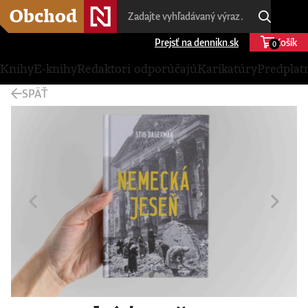
Prejsť na dennikn.sk
Košík
0
Knihy
E-knihy
Redaktori odporúčajú
Karikatúry
Predplat
SPÄŤ