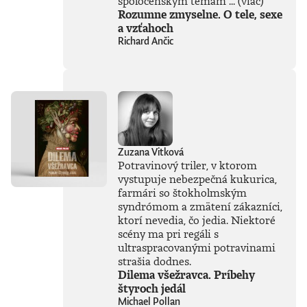
spoločenským témam ...
(viac)
spásou alebo
Rozumne zmyselne. O tele, sexe
najväčšou
a vzťahoch
existenčnou
Richard Ančic
hrozbou? Susskind
sa nevyhýba ani
pálčivým otázkam
o regulácii a
morálnych
hraniciach, ktoré by
sme pri jej
používaní mali
jasne stanoviť.V
Zuzana Vitková
knihe Ako
Potravinový triler, v ktorom
premýšľať o umelej
vystupuje nebezpečná kukurica,
inteligencii autor
farmári so štokholmským
čerpá zo svojich
bohatých
syndrómom a zmätení zákazníci,
skúseností, keďže
ktorí nevedia, čo jedia. Niektoré
tejto téme sa
scény ma pri regáli s
venuje už od
ultraspracovanými potravinami
začiatku 80. rokov.
strašia dodnes.
Vyváženie prínosov
Dilema všežravca. Príbehy
a hrozieb AI
štyroch jedál
považuje za
Michael Pollan
kľúčovú výzvu našej