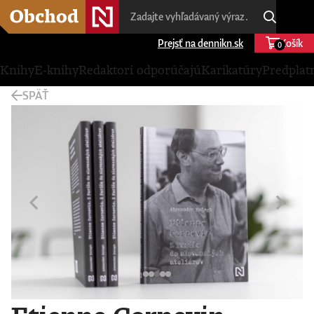
Prejsť na dennikn.sk
Košík
0
Knihy
E-knihy
Redaktori odporúčajú
Karikatúry
Predplat
SPÄŤ