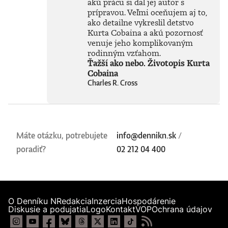
akú prácu si dal jej autor s
skutočného
technického
prípravou. Veľmi oceňujem aj to,
rozmachu.
ako detailne vykreslil detstvo
Naznačuje, že
Kurta Cobaina a akú pozornosť
technológie, ktoré
venuje jeho komplikovaným
ešte neboli ani
rodinným vzťahom.
vynájdené,
Ťažší ako nebo. Životopis Kurta
ovplyvnia naše
Cobaina
životy v 30. rokoch
Charles R. Cross
tohto storočia
oveľa zásadnejšie
než čokoľvek, čo
máme k dispozícii
dnes. Otvára tým
fascinujúcu diskusiu
Máte otázku, potrebujete
info@dennikn.sk
/
o možnostiach
poradiť?
vedomých strojov,
02 212 04 400
o veľkolepých
virtuálnych svetoch
a o vplyve AI na
samotnú evolúciu
človeka.Knihu
O Denníku N
Redakcia
Inzercia
Hospodárenie
preložil Marián
Diskusie a podujatia
Logo
Kontakt
VOP
Ochrana údajov
Hamada.Prečítajte
si ukážku z