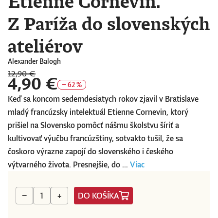
Etienne Cornevin.
Z Paríža do slovenských
ateliérov
Alexander Balogh
12,90 €
4,90 €
− 62 %
Keď sa koncom sedemdesiatych rokov zjavil v Bratislave
mladý francúzsky intelektuál Etienne Cornevin, ktorý
prišiel na Slovensko pomôcť nášmu školstvu šíriť a
kultivovať výučbu francúzštiny, sotvakto tušil, že sa
čoskoro výrazne zapojí do slovenského i českého
výtvarného života. Presnejšie, do ...
Viac
DO KOŠÍKA
−
+