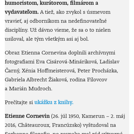
humoristom, kurátorom, filmárom a
vydavateľom.
A tiež, ako zvykol s úsmevom
vravieť, aj odborníkom na nedefinovateľné
disciplíny. Už dávno vieme, že sa o to nielen
usiloval, ale tým všetkým asi aj bol.
Obraz Etienna Cornevina doplnili archívnymi
fotografiami Eva Cisárová-Mináriková, Ladislav
Čarný, Xénia Hoffmeisterová, Peter Procházka,
Gabriela Albrecht Žiaková, rodina Filovcov
a Marián Mudroch.
Prečítajte si
ukážku z knihy.
Etienne Cornevin
(26. júl 1950, Kamerun – 2. máj
2016, Châteauroux, Francúzsko) vyštudoval na
Sorbonne filozofiu, no rovnako mal rád výtvarné