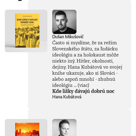
gigantov priamo do
nášho
každodenného
života. Od príchodu
systému ChatGPT
zaplavila verejnosť
Dušan Mikušovič
vlna záujmu o AI,
Často si myslíme, že za režim
no zároveň
Slovenského štátu, za ľudácku
zavládol zmätok.
ideológiu a za holokaust môže
Čo vlastne umelá
inteligencia dokáže
niekto iný. Hitler, okolnosti,
a kde sú jej limity?
dejiny. Hana Kubátová vo svojej
Čo nás ešte len
knihe ukazuje, ako si Slováci -
čaká? Je pre ľudstvo
alebo aspoň mnohí - zhubnú
spásou alebo
ideológiu ...
(viac)
najväčšou
Kde líšky dávajú dobrú noc
existenčnou
Hana Kubátová
hrozbou? Susskind
sa nevyhýba ani
pálčivým otázkam
o regulácii a
morálnych
hraniciach, ktoré by
sme pri jej