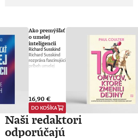
Ako premýšľať
o umelej
inteligencii
Richard Susskind
Richard Susskind
rozpráva fascinujúci
príbeh umelej
inteligencie a
prináša stručného
sprievodcu, ktorý
nás núti
prehodnotiť
16,90 €
všetko, čo sme si o
nej doteraz mysleli.
DO KOŠÍKA
Vyvádza umelú
Naši redaktori
inteligenciu z prísne
strážených
počítačových
odporúčajú
laboratórií
technologických