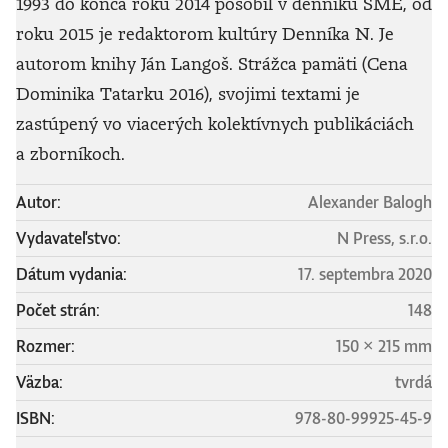
1993 do konca roku 2014 pôsobil v denníku SME, od
roku 2015 je redaktorom kultúry Denníka N. Je
autorom knihy Ján Langoš. Strážca pamäti (Cena
Dominika Tatarku 2016), svojimi textami je
zastúpený vo viacerých kolektívnych publikáciách
a zborníkoch.
Autor:
Alexander Balogh
Vydavateľstvo:
N Press, s.r.o.
Dátum vydania:
17. septembra 2020
Počet strán:
148
Rozmer:
150 × 215 mm
Väzba:
tvrdá
ISBN:
978-80-99925-45-9