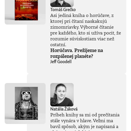
používaní mali
jasne stanoviť.V
Tomáš Grečko
knihe Ako
Asi jediná kniha o horúčave, z
premýšľať o umelej
ktorej pri čítaní naskakujú
inteligencii autor
zimomriavky. Výborné čítanie
čerpá zo svojich
bohatých
pre každého, kto si užíva pocit, že
skúseností, keďže
rozumie súvislostiam viac než
tejto téme sa
ostatní.
venuje už od
Horúčava. Prežijeme na
začiatku 80. rokov.
rozpálenej planéte?
Vyváženie prínosov
Jeff Goodell
a hrozieb AI
považuje za
kľúčovú výzvu našej
doby. Jeho pohľady
sú často
nekonvenčné –
ChatGPT a
generatívnu AI
vníma len ako
Natália Žáková
najnovšiu kapitolu
Príbeh knihy sa mi od prečítania
v dlhom príbehu a
stále vynára v hlave. Veľmi ma
tvrdí, že sme stále
bavil spôsob, akým je napísaná a
iba na začiatku