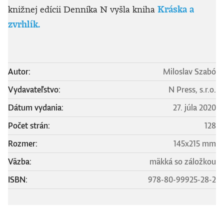
knižnej edícii Denníka N vyšla kniha
Kráska a
zvrhlík.
Autor:
Miloslav Szabó
Vydavateľstvo:
N Press, s.r.o.
Dátum vydania:
27. júla 2020
Počet strán:
128
Rozmer:
145x215 mm
Väzba:
mäkká so záložkou
ISBN:
978-80-99925-28-2