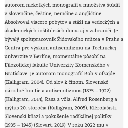
autorom niekoľkých monografií a množstva štúdií
v slovenčine, češtine, nemčine a angličtine.
Absolvoval viacero pobytov a stáží na vedeckých a
akademických inštitúciách doma aj v zahraničí. Je
bývalý spolupracovník Židovského múzea v Prahe a
Centra pre výskum antisemitizmu na Technickej
univerzite v Berlíne, momentálne pôsobí na
Filozofickej fakulte Univerzity Komenského v
Bratislave. Je autorom monografií Boh v ofsajde
(Kalligram, 2004), Od slov k činom. Slovenské
národné hnutie a antisemitizmus (1875 – 1922)
(Kalligram, 2014), Rasa a vôľa. Alfred Rosenberg a
mýtus 20. storočia (Kalligram, 2005), Klérofašisti.
Slovenskí kňazi a pokušenie radikálnej politiky
(1935 – 1945) (Slovart, 2019). V roku 2022 mu v