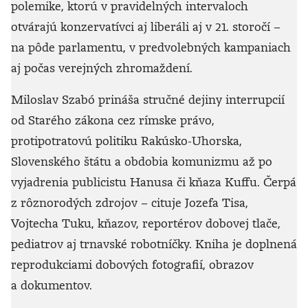
polemike, ktorú v pravidelných intervaloch
otvárajú konzervatívci aj liberáli aj v 21. storočí –
na pôde parlamentu, v predvolebných kampaniach
aj počas verejných zhromaždení.
Miloslav Szabó prináša stručné dejiny interrupcií
od Starého zákona cez rímske právo,
protipotratovú politiku Rakúsko-Uhorska,
Slovenského štátu a obdobia komunizmu až po
vyjadrenia publicistu Hanusa či kňaza Kuffu. Čerpá
z rôznorodých zdrojov – cituje Jozefa Tisa,
Vojtecha Tuku, kňazov, reportérov dobovej tlače,
pediatrov aj trnavské robotníčky. Kniha je doplnená
reprodukciami dobových fotografií, obrazov
a dokumentov.