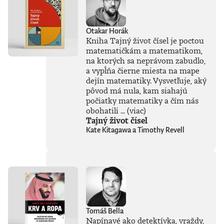
života. Od príchodu
systému ChatGPT
zaplavila verejnosť
Otakar Horák
vlna záujmu o AI,
Kniha Tajný život čísel je poctou
no zároveň
matematičkám a matematikom,
zavládol zmätok.
na ktorých sa neprávom zabudlo,
Čo vlastne umelá
inteligencia dokáže
a vypĺňa čierne miesta na mape
a kde sú jej limity?
dejín matematiky. Vysvetľuje, aký
Čo nás ešte len
pôvod má nula, kam siahajú
čaká? Je pre ľudstvo
počiatky matematiky a čím nás
spásou alebo
obohatili ...
(viac)
najväčšou
Tajný život čísel
existenčnou
Kate Kitagawa a Timothy Revell
hrozbou? Susskind
sa nevyhýba ani
pálčivým otázkam
o regulácii a
morálnych
hraniciach, ktoré by
sme pri jej
používaní mali
jasne stanoviť.V
Tomáš Bella
knihe Ako
Napínavé ako detektívka, vraždy,
premýšľať o umelej