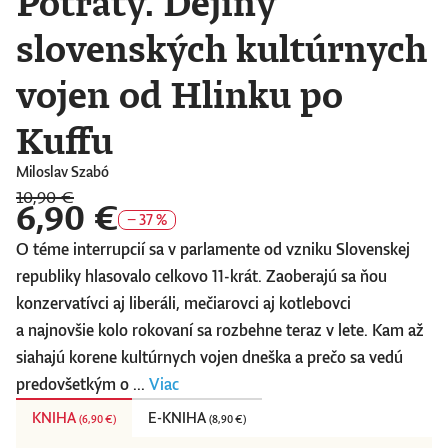
Potraty. Dejiny
slovenských kultúrnych
vojen od Hlinku po
Kuffu
Miloslav Szabó
10,90 €
6,90 €
− 37 %
O téme interrupcií sa v parlamente od vzniku Slovenskej
republiky hlasovalo celkovo 11-krát. Zaoberajú sa ňou
konzervatívci aj liberáli, mečiarovci aj kotlebovci
a najnovšie kolo rokovaní sa rozbehne teraz v lete. Kam až
siahajú korene kultúrnych vojen dneška a prečo sa vedú
predovšetkým o ...
Viac
KNIHA
E-KNIHA
(
6,90 €
)
(
8,90 €
)