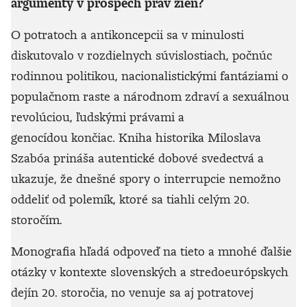
argumenty v prospech práv žien?
O potratoch a antikoncepcii sa v minulosti
diskutovalo v rozdielnych súvislostiach, počnúc
rodinnou politikou, nacionalistickými fantáziami o
populačnom raste a národnom zdraví a sexuálnou
revolúciou, ľudskými právami a
genocídou končiac. Kniha historika Miloslava
Szabóa prináša autentické dobové svedectvá a
ukazuje, že dnešné spory o interrupcie nemožno
oddeliť od polemík, ktoré sa tiahli celým 20.
storočím.
Monografia hľadá odpoveď na tieto a mnohé ďalšie
otázky v kontexte slovenských a stredoeurópskych
dejín 20. storočia, no venuje sa aj potratovej