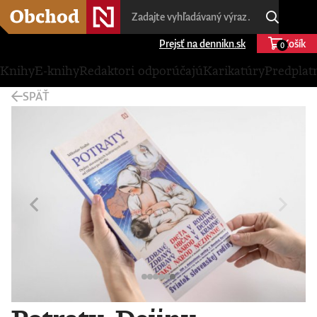
Prejsť na dennikn.sk
Košík
0
Knihy
E-knihy
Redaktori odporúčajú
Karikatúry
Predplat
SPÄŤ