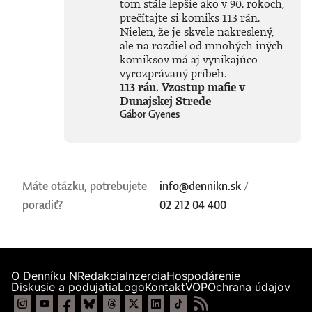
tom stále lepšie ako v 90. rokoch,
technológie, ktoré
prečítajte si komiks 113 rán.
ešte neboli ani
Nielen, že je skvele nakreslený,
vynájdené,
ale na rozdiel od mnohých iných
ovplyvnia naše
komiksov má aj vynikajúco
životy v 30. rokoch
vyrozprávaný príbeh.
tohto storočia
113 rán. Vzostup mafie v
oveľa zásadnejšie
než čokoľvek, čo
Dunajskej Strede
máme k dispozícii
Gábor Gyenes
dnes. Otvára tým
fascinujúcu diskusiu
o možnostiach
vedomých strojov,
o veľkolepých
Máte otázku, potrebujete
info@dennikn.sk
/
virtuálnych svetoch
a o vplyve AI na
poradiť?
02 212 04 400
samotnú evolúciu
človeka.Knihu
preložil Marián
Hamada.Prečítajte
si ukážku z
knihy.Richard
O Denníku N
Redakcia
Inzercia
Hospodárenie
Diskusie a podujatia
Logo
Kontakt
VOP
Ochrana údajov
Susskind je britský
profesor a osobitný