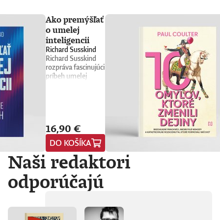
Ako premýšľať
o umelej
inteligencii
Richard Susskind
Richard Susskind
rozpráva fascinujúci
príbeh umelej
inteligencie a
prináša stručného
sprievodcu, ktorý
nás núti
prehodnotiť
16,90 €
všetko, čo sme si o
nej doteraz mysleli.
DO KOŠÍKA
Vyvádza umelú
Naši redaktori
inteligenciu z prísne
strážených
počítačových
odporúčajú
laboratórií
technologických
gigantov priamo do
nášho
každodenného