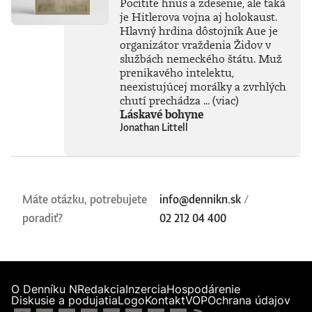
Pocítite hnus a zdesenie, ale taká
je Hitlerova vojna aj holokaust.
Hlavný hrdina dôstojník Aue je
organizátor vraždenia Židov v
službách nemeckého štátu. Muž
prenikavého intelektu,
neexistujúcej morálky a zvrhlých
chutí prechádza ...
(viac)
Láskavé bohyne
Jonathan Littell
Máte otázku, potrebujete
info@dennikn.sk
/
poradiť?
02 212 04 400
O Denníku N
Redakcia
Inzercia
Hospodárenie
Diskusie a podujatia
Logo
Kontakt
VOP
Ochrana údajov