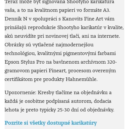
Teraz môže byť signovaná Shootyho karikatúra
vaša, a to na kvalitnom papieri vo formáte A3.
Denník N v spolupráci s Kanovits Fine Art vám
prinášajú reprodukcie Shootyho karikatúr v kvalite,
akú neuvidíte pri novinovej tlači, ani na internete.
Obrázky sú vytlačené najmodernejšou
technológiou, kvalitnými pigmentovými farbami
Epson Stylus Pro na bavlnenom archívnom 320-
gramovom papieri Fineart, procesom overeným
certifikátom pre produkty Hahnemühle.
Upozornenie: Kresby tlačíme na objednávku a
každá je osobitne podpísaná autorom, dodacia
lehota je preto typicky 25-30 dní od objednávky.
Pozrite si všetky dostupné karikatúry