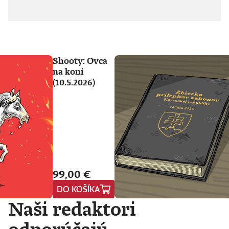
Shooty: Ovca
na koni
(10.5.2026)
99,00 €
DO KOŠÍKA
Naši redaktori