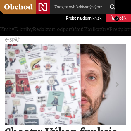
Prejsť na dennikn.sk
Košík
0
Knihy
E-knihy
Redaktori odporúčajú
Karikatúry
Predplat
SPÄŤ