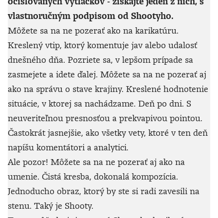
očíslovaných výtlačkov - získajte jeden z nich, s
vlastnoručným podpisom od Shootyho.
Môžete sa na ne pozerať ako na karikatúru.
Kreslený vtip, ktorý komentuje jav alebo udalosť
dnešného dňa. Pozriete sa, v lepšom prípade sa
zasmejete a idete ďalej. Môžete sa na ne pozerať aj
ako na správu o stave krajiny. Kreslené hodnotenie
situácie, v ktorej sa nachádzame. Deň po dni. S
neuveriteľnou presnosťou a prekvapivou pointou.
Častokrát jasnejšie, ako všetky vety, ktoré v ten deň
napíšu komentátori a analytici.
Ale pozor! Môžete sa na ne pozerať aj ako na
umenie. Čistá kresba, dokonalá kompozícia.
Jednoducho obraz, ktorý by ste si radi zavesili na
stenu. Taký je Shooty.