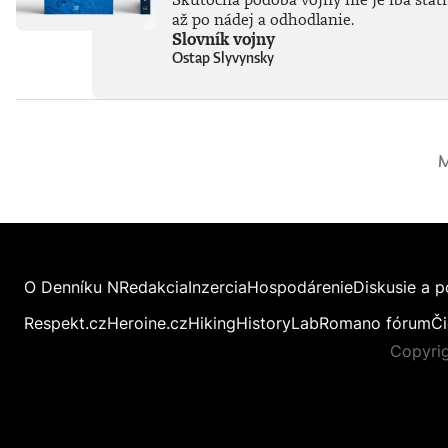
až po nádej a odhodlanie.
Slovník vojny
Ostap Slyvynsky
M
O Denníku N
Redakcia
Inzercia
Hospodárenie
Diskusie a p
Respekt.cz
Heroine.cz
Hiking
HistoryLab
Romano fórum
Či
Copyrig