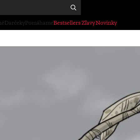
né
Darčeky
Pomáhame
Bestsellers
Zľavy
Novinky