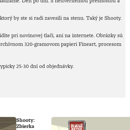
achádzame. Deň po dni. S neuveriteľnou presnosťou a
rý by ste si radi zavesili na stenu. Taký je Shooty.
íte pri novinovej tlači, ani na internete. Obrázky sú
archívnom 320-gramovom papieri Fineart, procesom
ypicky 25-30 dní od objednávky.
Shooty:
Zbierka