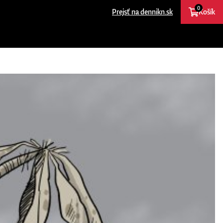
0
Prejsť na dennikn.sk
Košík