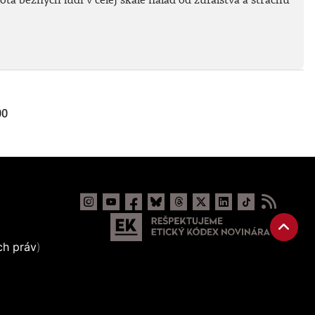
00
ch práv
)