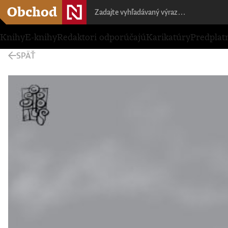
Knihy
E-knihy
Redaktori odporúčajú
Karikatúry
Predplat
SPÄŤ