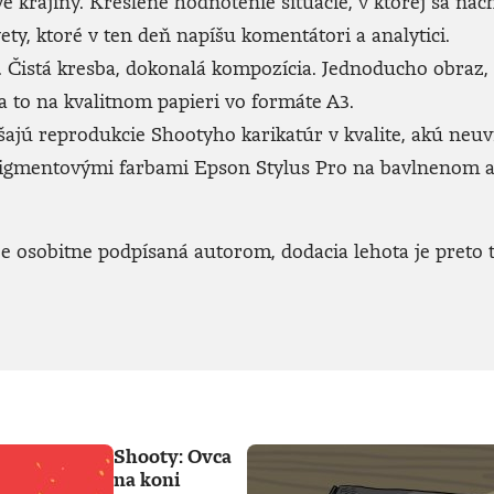
ve krajiny. Kreslené hodnotenie situácie, v ktorej sa n
ety, ktoré v ten deň napíšu komentátori a analytici.
Čistá kresba, dokonalá kompozícia. Jednoducho obraz, kto
 to na kvalitnom papieri vo formáte A3.
jú reprodukcie Shootyho karikatúr v kvalite, akú neuvid
 pigmentovými farbami Epson Stylus Pro na bavlnenom 
 osobitne podpísaná autorom, dodacia lehota je preto t
Shooty: Ovca
na koni