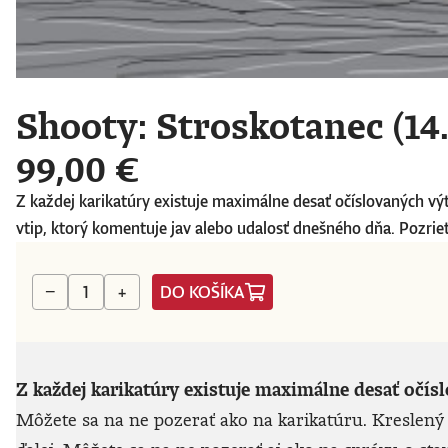
Shooty: Stroskotanec (14.
99,00 €
Z každej karikatúry existuje maximálne desať očíslovaných vý
vtip, ktorý komentuje jav alebo udalosť dnešného dňa. Pozriete
DO KOŠÍKA
−
+
Z každej karikatúry existuje maximálne desať očís
Môžete sa na ne pozerať ako na karikatúru. Kreslený 