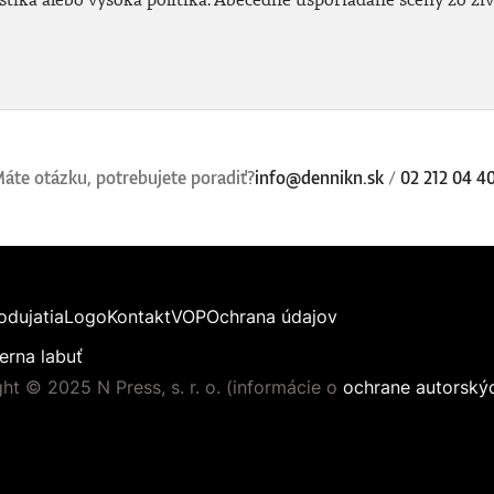
áte otázku, potrebujete poradiť?
info@dennikn.sk
/
02 212 04 4
odujatia
Logo
Kontakt
VOP
Ochrana údajov
erna labuť
ht © 2025 N Press, s. r. o. (informácie o
ochrane autorský