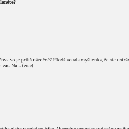
lanéte?
čovstvo je príliš náročné? Hlodá vo vás myšlienka, že ste ustr
vás. Na ...
(viac)
stika alebo vysoká politika. Abecedne usporiadané scény zo živo