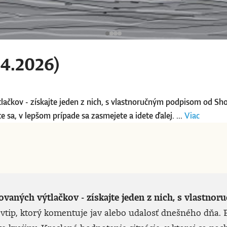
4.2026)
tlačkov - získajte jeden z nich, s vlastnoručným podpisom od Sh
 sa, v lepšom prípade sa zasmejete a idete ďalej. ...
Viac
lovaných výtlačkov - získajte jeden z nich, s vlast
vtip, ktorý komentuje jav alebo udalosť dnešného dňa. P