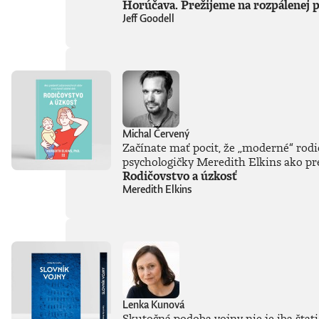
Horúčava. Prežijeme na rozpálenej p
Jeff Goodell
Michal Červený
Začínate mať pocit, že
„
moderné
“
rodi
psychologičky Meredith Elkins ako pre 
Rodičovstvo a úzkosť
Meredith Elkins
Lenka Kunová
Skutočná podoba vojny nie je iba štati