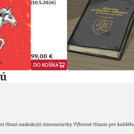
(10.5.2026)
99,00 €
DO KOŠÍKA
jú
pri čítaní naskakujú zimomriavky. Výborné čítanie pre každého,