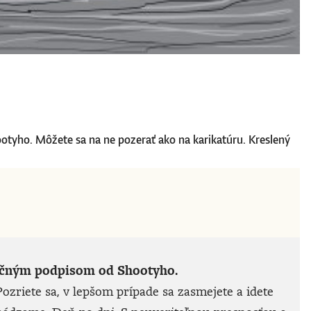
ootyho. Môžete sa na ne pozerať ako na karikatúru. Kreslený
noručným podpisom od Shootyho.
ozriete sa, v lepšom prípade sa zasmejete a idete