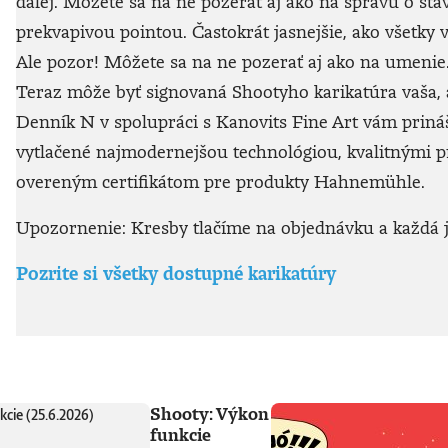
ďalej. Môžete sa na ne pozerať aj ako na správu o sta
prekvapivou pointou. Častokrát jasnejšie, ako všetky v
Ale pozor! Môžete sa na ne pozerať aj ako na umenie. 
Teraz môže byť signovaná Shootyho karikatúra vaša, a
Denník N v spolupráci s Kanovits Fine Art vám prináša
vytlačené najmodernejšou technológiou, kvalitnými
overeným certifikátom pre produkty Hahnemühle.
Upozornenie: Kresby tlačíme na objednávku a každá je
Pozrite si všetky dostupné karikatúry
Shooty: Výkon
funkcie