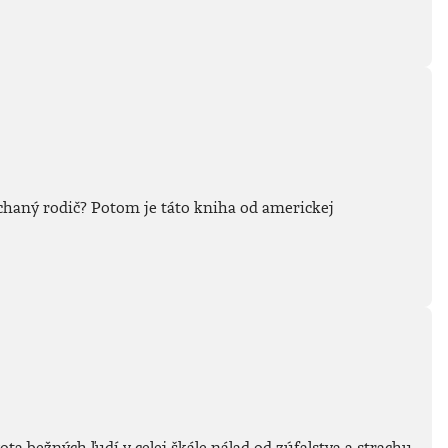
áchaný rodič? Potom je táto kniha od americkej
ta bežných ľudí v celej škále nálad od zúfalstva a strachu