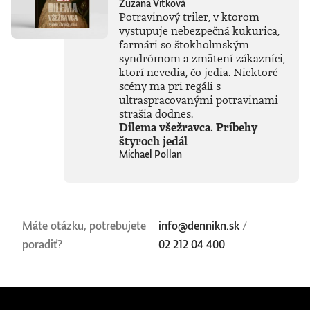
Zuzana Vitková
Potravinový triler, v ktorom
vystupuje nebezpečná kukurica,
farmári so štokholmským
syndrómom a zmätení zákazníci,
ktorí nevedia, čo jedia. Niektoré
scény ma pri regáli s
ultraspracovanými potravinami
strašia dodnes.
Dilema všežravca. Príbehy
štyroch jedál
Michael Pollan
Máte otázku, potrebujete
info@dennikn.sk
/
poradiť?
02 212 04 400