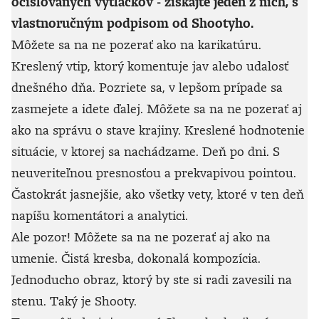
očíslovaných výtlačkov - získajte jeden z nich, s
vlastnoručným podpisom od Shootyho.
Môžete sa na ne pozerať ako na karikatúru.
Kreslený vtip, ktorý komentuje jav alebo udalosť
dnešného dňa. Pozriete sa, v lepšom prípade sa
zasmejete a idete ďalej. Môžete sa na ne pozerať aj
ako na správu o stave krajiny. Kreslené hodnotenie
situácie, v ktorej sa nachádzame. Deň po dni. S
neuveriteľnou presnosťou a prekvapivou pointou.
Častokrát jasnejšie, ako všetky vety, ktoré v ten deň
napíšu komentátori a analytici.
Ale pozor! Môžete sa na ne pozerať aj ako na
umenie. Čistá kresba, dokonalá kompozícia.
Jednoducho obraz, ktorý by ste si radi zavesili na
stenu. Taký je Shooty.