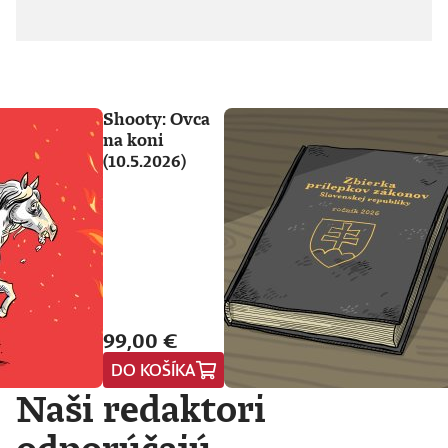
Shooty: Ovca
na koni
(10.5.2026)
99,00 €
DO KOŠÍKA
Naši redaktori