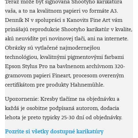
Teraz môže byť signovaná Shootyho karikatúra
vaša, a to na kvalitnom papieri vo formáte A3.
Denník N v spolupráci s Kanovits Fine Art vám
prinášajú reprodukcie Shootyho karikatúr v kvalite,
akú neuvidíte pri novinovej tlači, ani na internete.
Obrázky sú vytlačené najmodernejšou
technológiou, kvalitnými pigmentovými farbami
Epson Stylus Pro na bavlnenom archívnom 320-
gramovom papieri Fineart, procesom overeným
certifikátom pre produkty Hahnemühle.
Upozornenie: Kresby tlačíme na objednávku a
každá je osobitne podpísaná autorom, dodacia
lehota je preto typicky 25-30 dní od objednávky.
Pozrite si všetky dostupné karikatúry