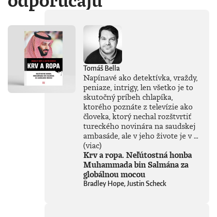
odporúčajú
Tomáš Bella
Napínavé ako detektívka, vraždy,
peniaze, intrigy, len všetko je to
skutočný príbeh chlapíka,
ktorého poznáte z televízie ako
človeka, ktorý nechal rozštvrtiť
tureckého novinára na saudskej
ambasáde, ale v jeho živote je v ...
(viac)
Krv a ropa. Neľútostná honba
Muhammada bin Salmána za
globálnou mocou
Bradley Hope, Justin Scheck