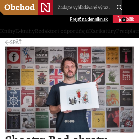
Prejsť na dennikn.sk
Košík
0
Knihy
E-knihy
Redaktori odporúčajú
Karikatúry
Predplat
SPÄŤ