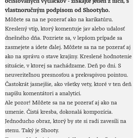
očíslovaných výtlačkov - získajte jeden z nich, s
vlastnoručným podpisom od Shootyho.
Môžete sa na ne pozerať ako na karikatúru.
Kreslený vtip, ktorý komentuje jav alebo udalosť
dnešného dňa. Pozriete sa, v lepšom prípade sa
zasmejete a idete ďalej. Môžete sa na ne pozerať aj
ako na správu o stave krajiny. Kreslené hodnotenie
situácie, v ktorej sa nachádzame. Deň po dni. S
neuveriteľnou presnosťou a prekvapivou pointou.
Častokrát jasnejšie, ako všetky vety, ktoré v ten deň
napíšu komentátori a analytici.
Ale pozor! Môžete sa na ne pozerať aj ako na
umenie. Čistá kresba, dokonalá kompozícia.
Jednoducho obraz, ktorý by ste si radi zavesili na
stenu. Taký je Shooty.