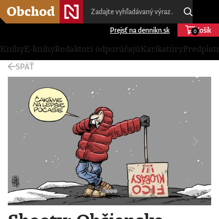
Prejsť na dennikn.sk
Košík
0
Knihy
E-knihy
Redaktori odporúčajú
Karikatúry
Predplat
SPÄŤ