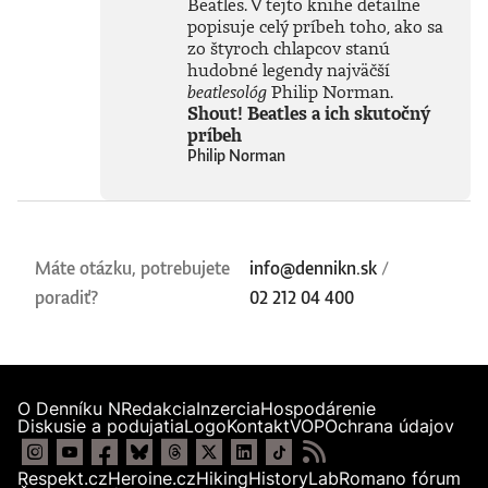
Beatles. V tejto knihe detailne
popisuje celý príbeh toho, ako sa
zo štyroch chlapcov stanú
hudobné legendy najväčší
beatlesológ
Philip Norman.
Shout! Beatles a ich skutočný
príbeh
Philip Norman
Máte otázku, potrebujete
info@dennikn.sk
/
poradiť?
02 212 04 400
O Denníku N
Redakcia
Inzercia
Hospodárenie
Diskusie a podujatia
Logo
Kontakt
VOP
Ochrana údajov
Respekt.cz
Heroine.cz
Hiking
HistoryLab
Romano fórum