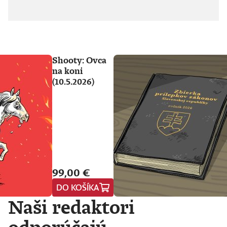
Shooty: Ovca
na koni
(10.5.2026)
99,00 €
DO KOŠÍKA
Naši redaktori