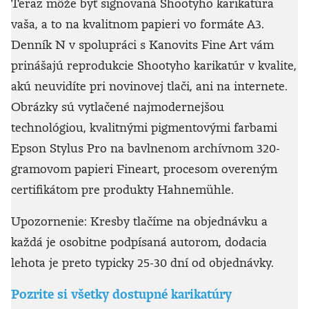
Teraz môže byť signovaná Shootyho karikatúra
vaša, a to na kvalitnom papieri vo formáte A3.
Denník N v spolupráci s Kanovits Fine Art vám
prinášajú reprodukcie Shootyho karikatúr v kvalite,
akú neuvidíte pri novinovej tlači, ani na internete.
Obrázky sú vytlačené najmodernejšou
technológiou, kvalitnými pigmentovými farbami
Epson Stylus Pro na bavlnenom archívnom 320-
gramovom papieri Fineart, procesom overeným
certifikátom pre produkty Hahnemühle.
Upozornenie: Kresby tlačíme na objednávku a
každá je osobitne podpísaná autorom, dodacia
lehota je preto typicky 25-30 dní od objednávky.
Pozrite si všetky dostupné karikatúry