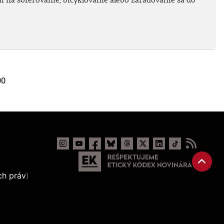
00
ch práv
)