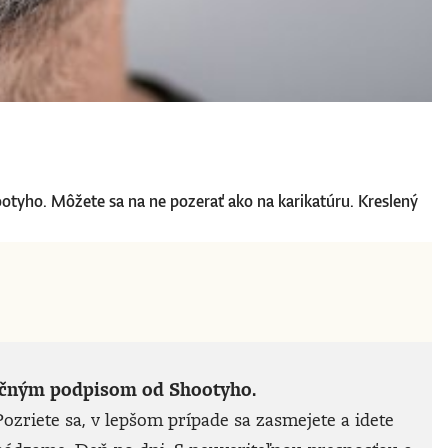
ootyho. Môžete sa na ne pozerať ako na karikatúru. Kreslený
noručným podpisom od Shootyho.
ozriete sa, v lepšom prípade sa zasmejete a idete