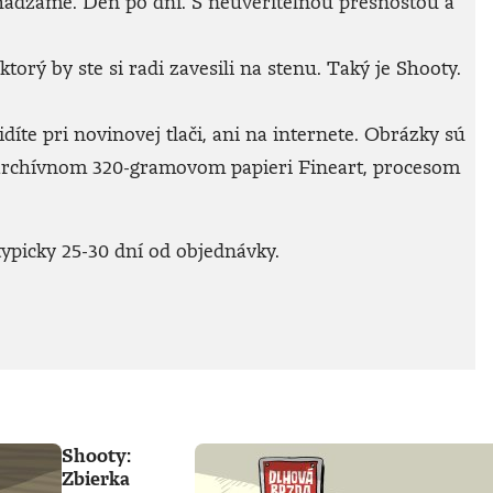
achádzame. Deň po dni. S neuveriteľnou presnosťou a
rý by ste si radi zavesili na stenu. Taký je Shooty.
íte pri novinovej tlači, ani na internete. Obrázky sú
archívnom 320-gramovom papieri Fineart, procesom
ypicky 25-30 dní od objednávky.
Shooty:
Zbierka