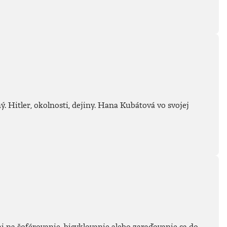
. Hitler, okolnosti, dejiny. Hana Kubátová vo svojej
tmi na šoférovanie, bicyklovanie alebo zaraďovanie sa do