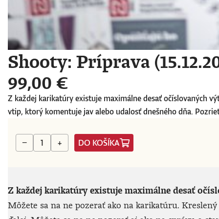
Shooty: Príprava (15.12.2
99,00 €
Z každej karikatúry existuje maximálne desať očíslovaných vý
vtip, ktorý komentuje jav alebo udalosť dnešného dňa. Pozriete
DO KOŠÍKA
−
+
Z každej karikatúry existuje maximálne desať očís
Môžete sa na ne pozerať ako na karikatúru. Kreslený 