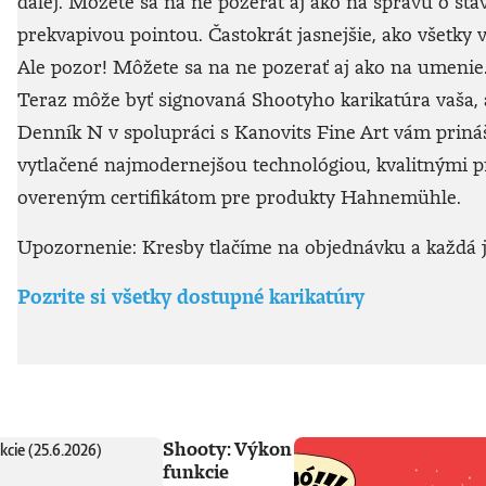
ďalej. Môžete sa na ne pozerať aj ako na správu o sta
prekvapivou pointou. Častokrát jasnejšie, ako všetky v
Ale pozor! Môžete sa na ne pozerať aj ako na umenie. 
Teraz môže byť signovaná Shootyho karikatúra vaša, a
Denník N v spolupráci s Kanovits Fine Art vám prináša
vytlačené najmodernejšou technológiou, kvalitnými
overeným certifikátom pre produkty Hahnemühle.
Upozornenie: Kresby tlačíme na objednávku a každá je
Pozrite si všetky dostupné karikatúry
Shooty: Výkon
funkcie