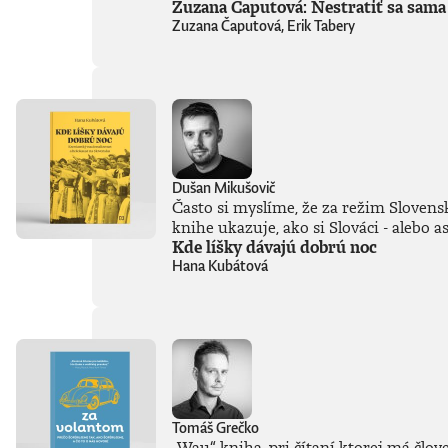
Zuzana Čaputová: Nestratiť sa sama
Zuzana Čaputová, Erik Tabery
Dušan Mikušovič
Často si myslíme, že za režim Slovensk
knihe ukazuje, ako si Slováci - alebo 
Kde líšky dávajú dobrú noc
Hana Kubátová
Tomáš Grečko
„Wau“ kniha, pri čítaní ktorej má člov