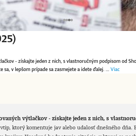
025)
tlačkov - získajte jeden z nich, s vlastnoručným podpisom od Sh
 sa, v lepšom prípade sa zasmejete a idete ďalej. ...
Viac
lovaných výtlačkov - získajte jeden z nich, s vlast
vtip, ktorý komentuje jav alebo udalosť dnešného dňa. P