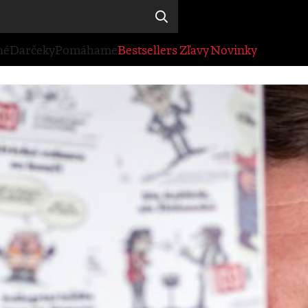
né
Darčeky
Pomáhame
Bestsellers
Zľavy
Novinky