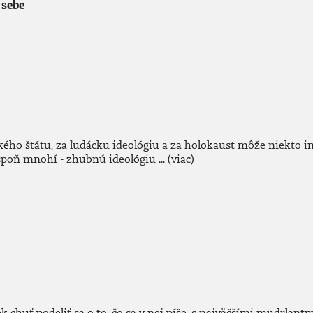
 sebe
ého štátu, za ľudácku ideológiu a za holokaust môže niekto iný
aspoň mnohí - zhubnú ideológiu ...
(viac)
ek chuť podeliť sa o to, čo sa v nej píše, s najväčšími mudrlan