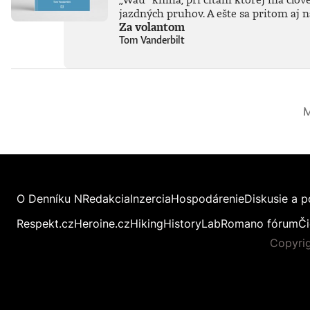
jazdných pruhov. A ešte sa pritom aj 
Za volantom
Tom Vanderbilt
M
O Denníku N
Redakcia
Inzercia
Hospodárenie
Diskusie a p
Respekt.cz
Heroine.cz
Hiking
HistoryLab
Romano fórum
Či
Copyrig