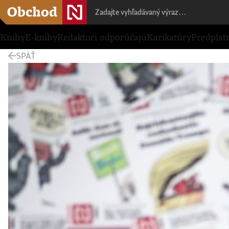
Knihy
E-knihy
Redaktori odporúčajú
Karikatúry
Predplat
SPÄŤ