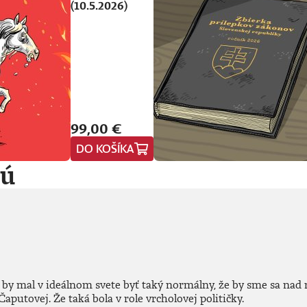
(10.5.2026)
99,00 €
DO KOŠÍKA
jú
 by mal v ideálnom svete byť taký normálny, že by sme sa nad n
putovej. Že taká bola v role vrcholovej političky.