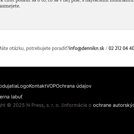
nasmejete.
áte otázku, potrebujete poradiť?
info@dennikn.sk
/
02 212 04 4
odujatia
Logo
Kontakt
VOP
Ochrana údajov
erna labuť
ht © 2025 N Press, s. r. o. (informácie o
ochrane autorský