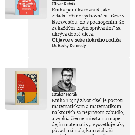
rozhodnutí,
Oliver Rehák
pomýleného
Kniha ponúka manuál, ako
hrdinstva a totálnej
zvládať rôzne výchovné situácie s
straty súdnosti.
láskavosťou, no s pochopením, že
Autor rozpráva
za každým „zlým správaním“ sa
príbehy, ktoré
formovali náš svet
ukrýva dobré dieťa.
a mali priam
Objavte v sebe dobrého rodiča
neuveriteľné
Dr. Becky Kennedy
následky. Napokon,
človeku sa hneď
lepšie zaspáva s
vedomím, že nech
už dnes pokazil
hocičo, najväčšie
postavy histórie to
dokázali zbabrať
ešte oveľa
Otakar Horák
ukážkovejšie.Knihu
Kniha Tajný život čísel je poctou
preložil Igor
matematičkám a matematikom,
Otčenáš.Prečítajte
na ktorých sa neprávom zabudlo,
si ukážku z
a vypĺňa čierne miesta na mape
knihy.Paul Coulter
dejín matematiky. Vysvetľuje, aký
je britský
pôvod má nula, kam siahajú
spisovateľ, komik a