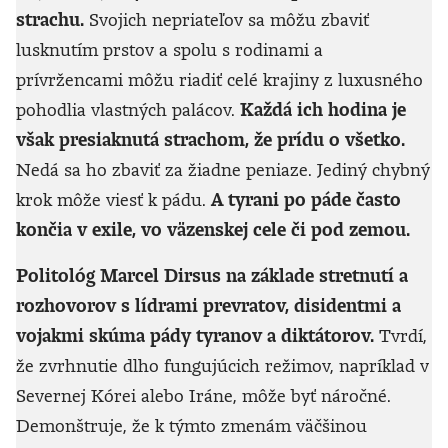
strachu.
Svojich nepriateľov sa môžu zbaviť
lusknutím prstov a spolu s rodinami a
prívržencami môžu riadiť celé krajiny z luxusného
pohodlia vlastných palácov.
Každá ich hodina je
však presiaknutá strachom, že prídu o všetko.
Nedá sa ho zbaviť za žiadne peniaze. Jediný chybný
krok môže viesť k pádu.
A tyrani po páde často
končia v exile, vo väzenskej cele či pod zemou.
Politológ Marcel Dirsus na základe stretnutí a
rozhovorov s lídrami prevratov, disidentmi a
vojakmi skúma pády tyranov a diktátorov.
Tvrdí,
že zvrhnutie dlho fungujúcich režimov, napríklad v
Severnej Kórei alebo Iráne, môže byť náročné.
Demonštruje, že k týmto zmenám väčšinou