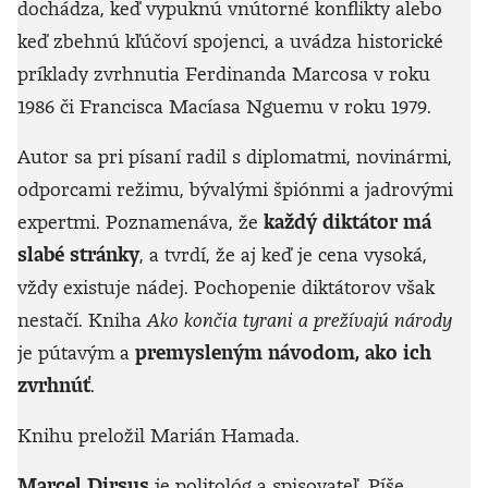
dochádza, keď vypuknú vnútorné konflikty alebo
keď zbehnú kľúčoví spojenci, a uvádza historické
príklady zvrhnutia Ferdinanda Marcosa v roku
1986 či Francisca Macíasa Nguemu v roku 1979.
Autor sa pri písaní radil s diplomatmi, novinármi,
odporcami režimu, bývalými špiónmi a jadrovými
expertmi. Poznamenáva, že
každý diktátor má
slabé stránky
, a tvrdí, že aj keď je cena vysoká,
vždy existuje nádej. Pochopenie diktátorov však
nestačí. Kniha
Ako končia tyrani a prežívajú národy
je pútavým a
premysleným návodom, ako ich
zvrhnúť
.
Knihu preložil Marián Hamada.
Marcel Dirsus
je politológ a spisovateľ. Píše