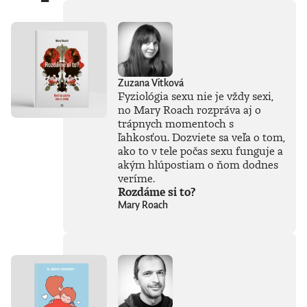
dnu pýchu
lodiarstva.Britský
historik a komik
Paul Coulter si
posvietil na kľúčové
postavy a udalosti
Zuzana Vitková
posledných dvoch
Fyziológia sexu nie je vždy sexi,
tisícročí. Za
no Mary Roach rozpráva aj o
nablýskanou
trápnych momentoch s
fasádou moci a
egom božských
ľahkosťou. Dozviete sa veľa o tom,
rozmerov – či išlo o
ako to v tele počas sexu funguje a
fascinujúcu
akým hlúpostiam o ňom dodnes
Kleopatru, alebo o
veríme.
tragédiu Titanicu –
Rozdáme si to?
sa totiž často
Mary Roach
skrývali až príliš
obyčajné ľudské
zlyhania.Zabudnite
na nudné učebnice.
Prichádza dejepis,
ktorý vás bude
baviť: hitparáda
katastrofálnych