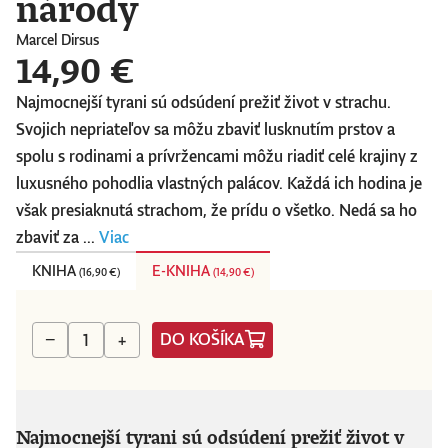
národy
Marcel Dirsus
14,90 €
Najmocnejší tyrani sú odsúdení prežiť život v strachu.
Svojich nepriateľov sa môžu zbaviť lusknutím prstov a
spolu s rodinami a prívržencami môžu riadiť celé krajiny z
luxusného pohodlia vlastných palácov. Každá ich hodina je
však presiaknutá strachom, že prídu o všetko. Nedá sa ho
zbaviť za ...
Viac
KNIHA
E-KNIHA
(
16,90 €
)
(
14,90 €
)
DO KOŠÍKA
−
+
Najmocnejší tyrani sú odsúdení prežiť život v