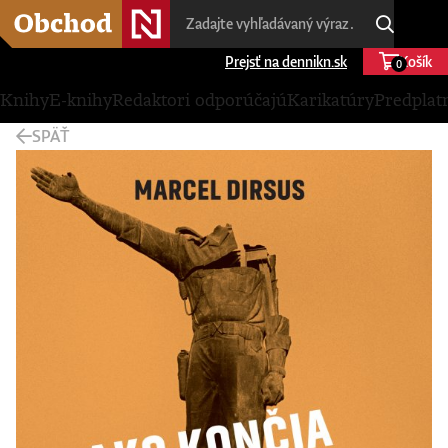
Prejsť na dennikn.sk
Košík
0
Knihy
E-knihy
Redaktori odporúčajú
Karikatúry
Predplat
SPÄŤ