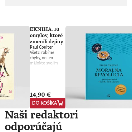
EKNIHA. 10
omylov, ktoré
zmenili dejiny
Paul Coulter
Všetci robíme
chyby, no len
málokto svojím
prešľapom zmení
chod dejín. Kniha 10
omylov, ktoré
zmenili dejiny
prináša vtipný a
14,90 €
osviežujúci výber
neúmyselných
DO KOŠÍKA
pochybení, ktorým
Naši redaktori
sa to podarilo – raz
to bol rozchod, čo
pochoval
odporúčajú
impérium, inokedy
spánok poslal ku